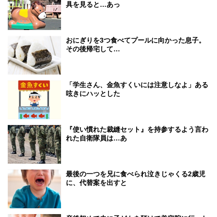
具を見ると…あっ
おにぎりを3つ食べてプールに向かった息子。
その後帰宅して…
「学生さん、金魚すくいには注意しなよ」ある
呟きにハッとした
『使い慣れた裁縫セット』を持参するよう言わ
れた自衛隊員は…あ
最後の一つを兄に食べられ泣きじゃくる2歳児
に、代替案を出すと