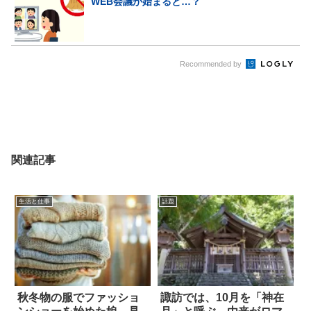
WEB会議が始まると…？
Recommended by
関連記事
生活と仕事
話題
秋冬物の服でファッショ
諏訪では、10月を「神在