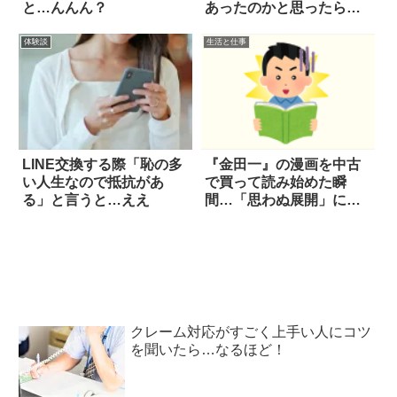
と…んんん？
あったのかと思ったら…
体験談
生活と仕事
LINE交換する際「恥の多
『金田一』の漫画を中古
い人生なので抵抗があ
で買って読み始めた瞬
る」と言うと…ええ
間…「思わぬ展開」に泣
いた
クレーム対応がすごく上手い人にコツ
を聞いたら…なるほど！