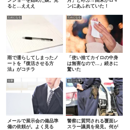
ンショーを始めた娘。見
月」と呼ぶ→由来がロマ
ると…えええ
ンにあふれていた！
ためになる
ためになる
雨で濡らしてしまったノ
「使い捨てカイロの中身
ートを『復活させる方
は無害なので…」続きに
法』がコチラ
驚いた
仕事
生活と仕事
メールで展示会の備品準
警察に質問される覆面レ
備の依頼が。よく見る
スラー議員を発見。何が