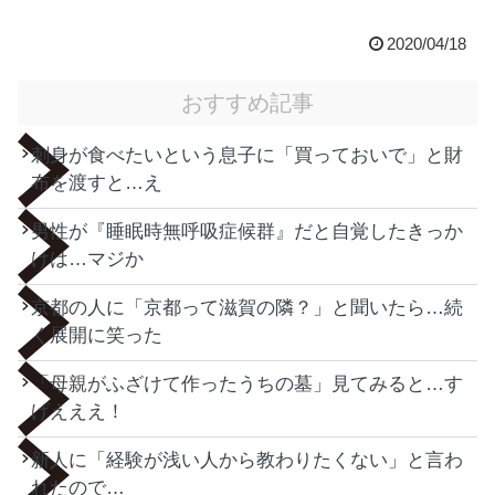
2020/04/18
おすすめ記事
刺身が食べたいという息子に「買っておいで」と財
布を渡すと…え
男性が『睡眠時無呼吸症候群』だと自覚したきっか
けは…マジか
京都の人に「京都って滋賀の隣？」と聞いたら…続
く展開に笑った
「母親がふざけて作ったうちの墓」見てみると…す
げえええ！
新人に「経験が浅い人から教わりたくない」と言わ
れたので…