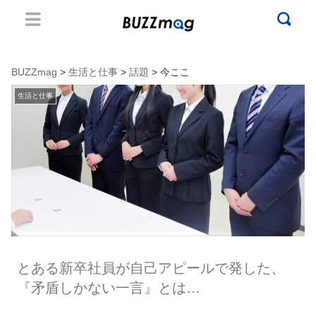
BUZZmag
>
生活と仕事
>
話題
> 今ここ
生活と仕事
とある新卒社員が自己アピールで発した、
『矛盾しかない一言』とは…