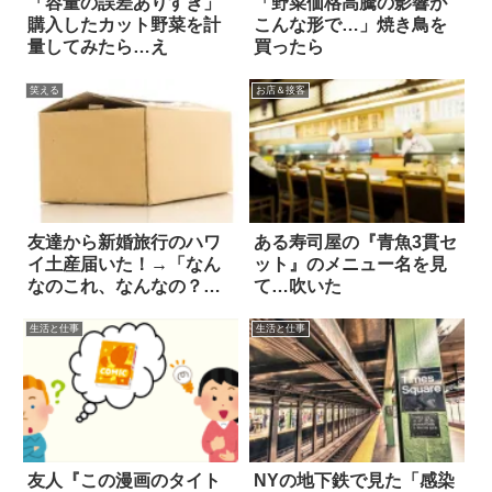
「容量の誤差ありすぎ」
「野菜価格高騰の影響が
購入したカット野菜を計
こんな形で…」焼き鳥を
量してみたら…え
買ったら
笑える
お店＆接客
友達から新婚旅行のハワ
ある寿司屋の『青魚3貫セ
イ土産届いた！→「なん
ット』のメニュー名を見
なのこれ、なんなの？」
て…吹いた
(笑)
生活と仕事
生活と仕事
友人『この漫画のタイト
NYの地下鉄で見た「感染