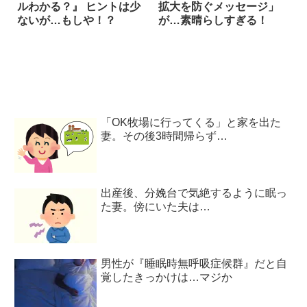
ルわかる？』 ヒントは少
拡大を防ぐメッセージ」
ないが…もしや！？
が…素晴らしすぎる！
「OK牧場に行ってくる」と家を出た
妻。その後3時間帰らず…
出産後、分娩台で気絶するように眠っ
た妻。傍にいた夫は…
男性が『睡眠時無呼吸症候群』だと自
覚したきっかけは…マジか