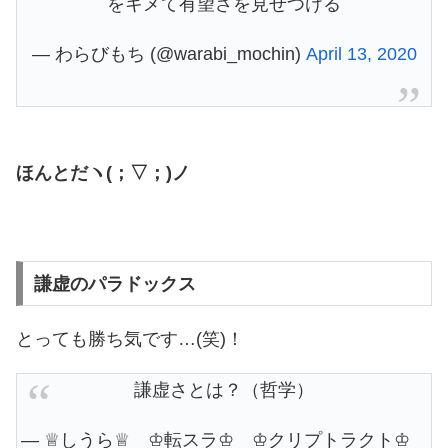
をキメて有望さを見せつける
— わらびもち (@warabi_mochin)
April 13, 2020
ほんとだヽ(；▽；)ノ
謙虚のパラドックス
とっても勝ち気です…(笑)！
謙虚さとは？（哲学）
— ♕しうら♕ ♔転スラ♔ ♔クリプトラクト♔