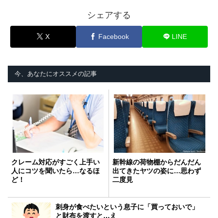
シェアする
X
Facebook
LINE
今、あなたにオススメの記事
クレーム対応がすごく上手い
新幹線の荷物棚からだんだん
人にコツを聞いたら…なるほ
出てきたヤツの姿に…思わず
ど！
二度見
刺身が食べたいという息子に「買っておいで」
と財布を渡すと…え