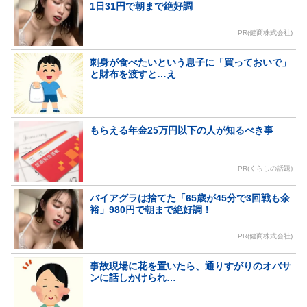
1日31円で朝まで絶好調
PR(健商株式会社)
刺身が食べたいという息子に「買っておいで」
と財布を渡すと…え
もらえる年金25万円以下の人が知るべき事
PR(くらしの話題)
バイアグラは捨てた「65歳が45分で3回戦も余
裕」980円で朝まで絶好調！
PR(健商株式会社)
事故現場に花を置いたら、通りすがりのオバサ
ンに話しかけられ…