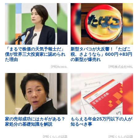
「まるで株価の天気予報士だ」
新型タバコが大反響！「たばこ
僕が世界三大投資家に認められ
税、さようなら」600円→83円
た理由
の新型が爆売れ
[PR]Acoco.
[PR]株式会社HAL
家の売却成功にはカギがある？
もらえる年金25万円以下の人が
家処分の基礎知識を解説
知るべき事
[PR]くらしの話題
[PR]くらしの話題