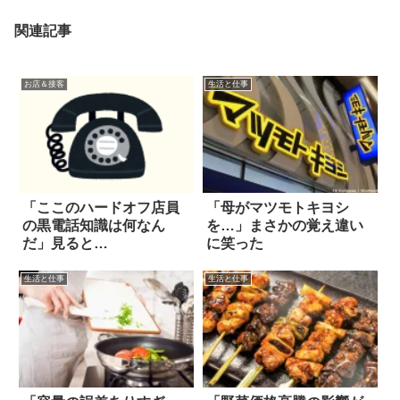
関連記事
お店＆接客
生活と仕事
「ここのハードオフ店員
「母がマツモトキヨシ
の黒電話知識は何なん
を…」まさかの覚え違い
だ」見ると…
に笑った
生活と仕事
生活と仕事