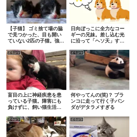
【子猫】 ゴミ捨て場の脇
日向ぼっこに全力なコー
で見つかった、目も開い
ギーの兄妹。差し込む光
ていない2匹の子猫。強い
に沿って「ヘソ天」する
絆で結ばれた兄弟は支え
姿に…胸キュン！！！
合い、やがて幸せを掴
どうぶつ
どうぶつ
む！！
盲目の上に神経疾患を患
何やってんの(笑)？ ブラ
っている子猫。障害にも
ンコに走って行く子パン
負けずに、飼い猫生活を
ダがデタラメすぎる
満喫！
どうぶつ
どうぶつ