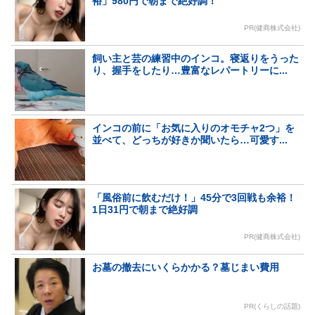
裕」980円で朝まで絶好調！
PR(健商株式会社)
飼い主と芸の練習中のインコ。寝返りをうった
り、握手をしたり…豊富なレパートリーに...
インコの前に「お気に入りのオモチャ2つ」を
並べて、どっちが好きか聞いたら…可愛す...
「風俗前に飲むだけ！」45分で3回戦も余裕！
1日31円で朝まで絶好調
PR(健商株式会社)
お墓の撤去にいくらかかる？墓じまい費用
PR(くらしの話題)