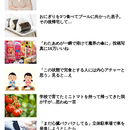
おにぎりを3つ食べてプールに向かった息子。
その後帰宅して…
「わたあめが一瞬で溶けて魔界の傘に」投稿写
真に16万いいね
「この状態で完食とする人には内心アチャーと
思う」見ると…え
学校で育てたミニトマトを持って帰ってきた我
が子が…思わぬ一言
「まだ心臓バクバクしてる」立体駐車場で車を
発進しようとしたら