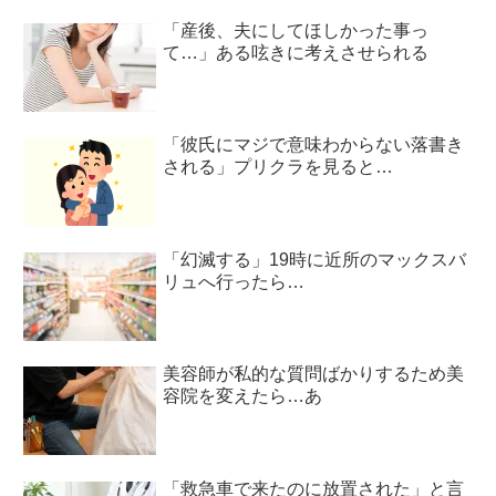
「産後、夫にしてほしかった事っ
て…」ある呟きに考えさせられる
「彼氏にマジで意味わからない落書き
される」プリクラを見ると…
「幻滅する」19時に近所のマックスバ
リュへ行ったら…
美容師が私的な質問ばかりするため美
容院を変えたら…あ
「救急車で来たのに放置された」と言