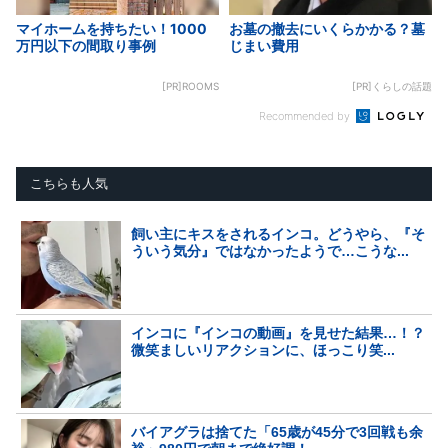
マイホームを持ちたい！1000
お墓の撤去にいくらかかる？墓
万円以下の間取り事例
じまい費用
[PR]ROOMS
[PR]くらしの話題
Recommended by
こちらも人気
飼い主にキスをされるインコ。どうやら、『そ
ういう気分』ではなかったようで…こうな...
インコに『インコの動画』を見せた結果…！？
微笑ましいリアクションに、ほっこり笑...
バイアグラは捨てた「65歳が45分で3回戦も余