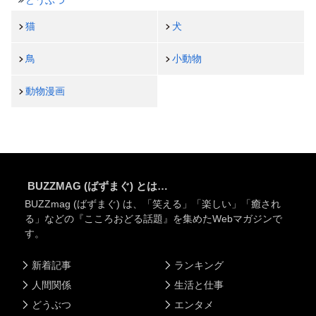
猫
犬
鳥
小動物
動物漫画
BUZZMAG (ばずまぐ) とは…
BUZZmag (ばずまぐ) は、「笑える」「楽しい」「癒され
る」などの『こころおどる話題』を集めたWebマガジンで
す。
新着記事
ランキング
人間関係
生活と仕事
どうぶつ
エンタメ