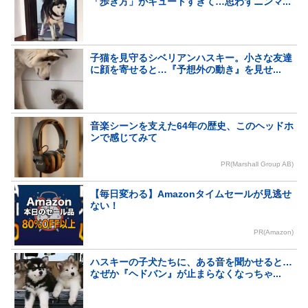
「歩き方」がキュートすぎて…思わずニンマ...
子猫を見守るシベリアンハスキー。小さな友達
に顔を寄せると…『予想外の動き』を見せ...
音楽シーンを支えた64年の歴史、このヘッドホ
ンで感じてみて
PR(Marshall Group AB)
【毎日変わる】Amazonタイムセールが見逃せ
ない！
PR(Amazon)
ハスキーの子犬たちに、ある音を聞かせると…
なぜか『ヘドバン』が止まらなくなっちゃ...