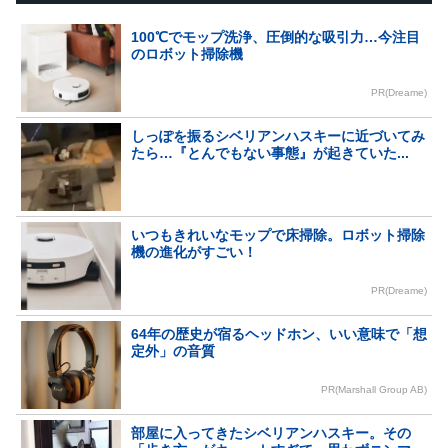
100℃でモップ洗浄、圧倒的な吸引力…今注目
のロボット掃除機
PR(Dreame)
しっぽを振るシベリアンハスキーに近づいてみ
たら…『とんでもない事態』が起きていた...
いつもきれいなモップで床掃除。ロボット掃除
機の進化がすごい！
PR(Dreame)
64年の歴史が宿るヘッドホン、いい意味で「想
定外」の音質
PR(Marshall Group AB)
部屋に入ってきたシベリアンハスキー。その