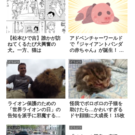
【松本ひで吉】誰かが訪
アドベンチャーワールド
ねてくるたび大興奮の
で『ジャイアントパンダ
犬。一方、猫は
の赤ちゃん』が誕生！ い
い夫婦の日の吉報に歓喜
どうぶつ
どうぶつ
ライオン保護のための
怪我でボロボロの子猫を
「世界ライオンの日」の
助けたら…かわいすぎる
告知を派手に邪魔するラ
ドヤ顔猫に大成長！ 15枚
イオン
どうぶつ
どうぶつ