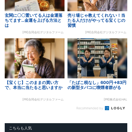
玄関に〇〇置いてる人は金運落
売り場じゃ教えてくれない！当
ちてます…金運を上げる方法と
たる人だけがやってる宝くじの
は
習慣
[PR]合同会社デジタルファーム
[PR]合同会社デジタルファーム
【宝くじ】このままの買い方
「たばこ税なし」600円→83円
で、本当に当たると思いますか
の新型タバコに喫煙者群がる
[PR]合同会社デジタルファーム
[PR]株式会社HAL
Recommended by
こちらも人気