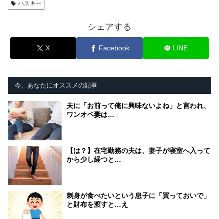
ハスキー
シェアする
X
Facebook
LINE
今、あなたにオススメの記事
夫に「お前って俺に興味ないよね」と言われ、
ワンオペ妻は…
【は？】在宅勤務の夫は、妻子が寝室へ入って
から少し経つと…
刺身が食べたいという息子に「買っておいで」
と財布を渡すと…え