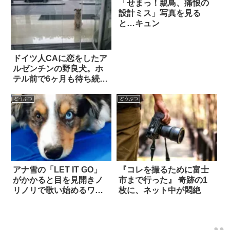
「せまっ！親鳥、痛恨の
設計ミス」写真を見る
と…キュン
ドイツ人CAに恋をしたア
ルゼンチンの野良犬。ホ
テル前で6ヶ月も待ち続け
た末に？
どうぶつ
どうぶつ
アナ雪の「LET IT GO」
『コレを撮るために富士
がかかると目を見開きノ
市まで行った』 奇跡の1
リノリで歌い始めるワン
枚に、ネット中が悶絶
コ