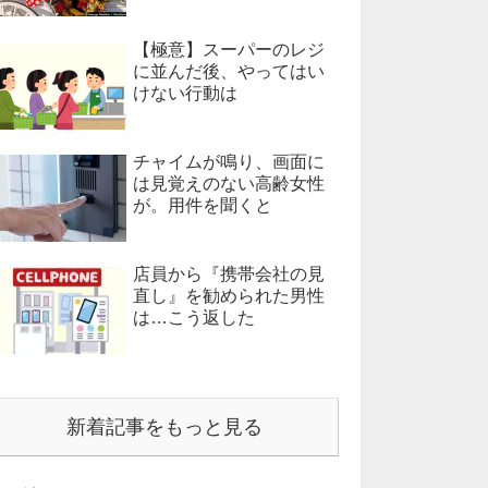
【極意】スーパーのレジ
に並んだ後、やってはい
けない行動は
チャイムが鳴り、画面に
は見覚えのない高齢女性
が。用件を聞くと
店員から『携帯会社の見
直し』を勧められた男性
は…こう返した
新着記事をもっと見る