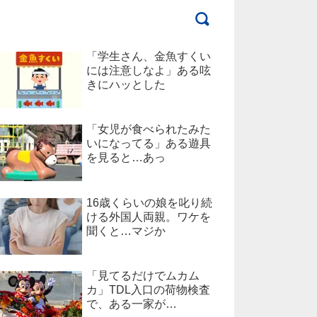
「学生さん、金魚すくい
には注意しなよ」ある呟
きにハッとした
「女児が食べられたみた
いになってる」ある遊具
を見ると…あっ
16歳くらいの娘を叱り続
ける外国人両親。ワケを
聞くと…マジか
「見てるだけでムカム
カ」TDL入口の荷物検査
で、ある一家が…