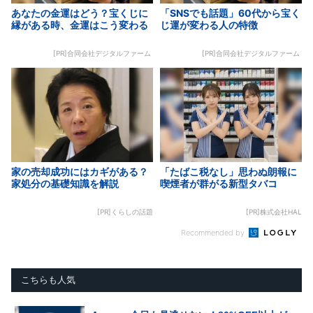
あなたの金運はどう？宝くじに
「SNSでも話題」60代から宝く
縁がある時、金運はこう変わる
じ運が変わる人の特徴
[PR]合同会社デジタルファーム
[PR]合同会社デジタルファーム
家の売却成功にはカギがある？
「たばこ税なし」思わぬ朗報に
家処分の基礎知識を解説
喫煙者が群がる新型タバコ
[PR]くらしの話題
[PR]株式会社HAL
Recommended by
こちらも人気