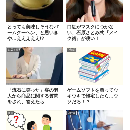
とっても美味しそうなバ
口紅がマスクにつかな
ームクーヘン、と思いき
い、石原さとみ式『メイ
や…えええええ!?
ク術』が凄い！
お店＆接客
体験談
「流石に笑った」客の老
ゲームソフトを買ってウ
人から商品に関する質問
キウキで帰宅したら…ウ
をされ、答えたら
ソだろ！？
仕事
体験談