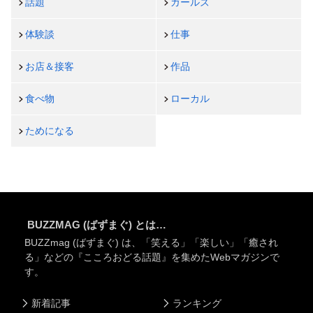
話題
ガールズ
体験談
仕事
お店＆接客
作品
食べ物
ローカル
ためになる
BUZZMAG (ばずまぐ) とは…
BUZZmag (ばずまぐ) は、「笑える」「楽しい」「癒され
る」などの『こころおどる話題』を集めたWebマガジンで
す。
新着記事
ランキング