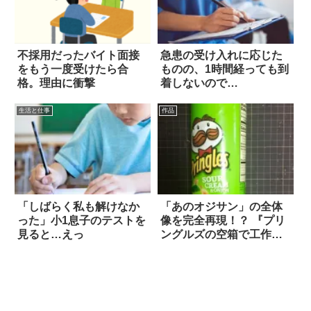
不採用だったバイト面接
急患の受け入れに応じた
をもう一度受けたら合
ものの、1時間経っても到
格。理由に衝撃
着しないので…
生活と仕事
作品
「しばらく私も解けなか
「あのオジサン」の全体
った」小1息子のテストを
像を完全再現！？ 『プリ
見ると…えっ
ングルズの空箱で工作し
ました』