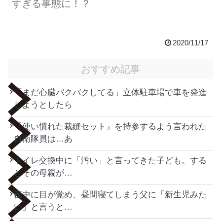
すぎる事態に！？
2020/11/17
おすすめ記事
「まだ心臓バクバクしてる」立体駐車場で車を発進
しようとしたら
『使い慣れた裁縫セット』を持参するよう言われた
自衛隊員は…あ
トイレ交換中に「汚い」と言ってきた子ども。する
とその母親が…
夜中に目が覚め、昼間寝てしまう父に「新生児みた
い」と言うと…