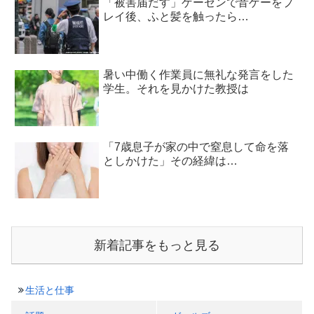
「被害届だす」ゲーセンで音ゲーをプ
レイ後、ふと髪を触ったら…
暑い中働く作業員に無礼な発言をした
学生。それを見かけた教授は
「7歳息子が家の中で窒息して命を落
としかけた」その経緯は…
新着記事をもっと見る
生活と仕事