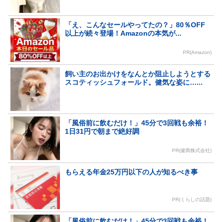
「え、こんなセールやってたの？」80％OFF
以上が続々登場！Amazonの本気が...
PR(Amazon)
飼い主のお出かけをなんとか阻止しようとする
スコティッシュフォールド。健気な姿に…...
「風俗前に飲むだけ！」45分で3回戦も余裕！
1日31円で朝まで絶好調
PR(健商株式会社)
もらえる年金25万円以下の人が知るべき事
PR(くらしの話題)
「風俗前に飲むだけ！」45分で3回戦も余裕！