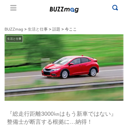
BUZZmag
>
生活と仕事
>
話題
> 今ここ
生活と仕事
『総走行距離3000㎞はもう新車ではない』
整備士が断言する根拠に…納得！