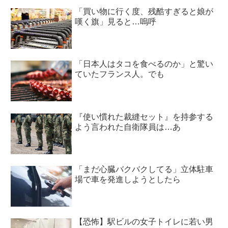
「買い物に行く度、残酷すぎると娘が
嘆く旗」見ると…嗚呼
「日本人はタコを食べるのか」と驚い
ていたフランス人。でも
『使い慣れた裁縫セット』を持参する
よう言われた自衛隊員は…あ
「まだ心臓バクバクしてる」立体駐車
場で車を発進しようとしたら
【恐怖】駅ビルの女子トイレに若い男