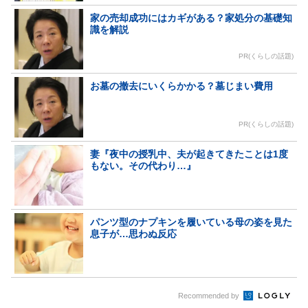
家の売却成功にはカギがある？家処分の基礎知
識を解説
PR(くらしの話題)
お墓の撤去にいくらかかる？墓じまい費用
PR(くらしの話題)
妻『夜中の授乳中、夫が起きてきたことは1度
もない。その代わり…』
パンツ型のナプキンを履いている母の姿を見た
息子が…思わぬ反応
Recommended by