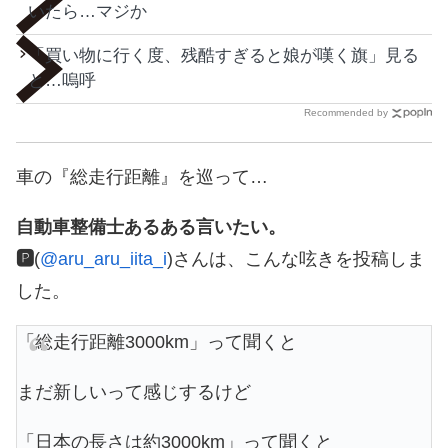
いたら…マジか
「買い物に行く度、残酷すぎると娘が嘆く旗」見る
と…嗚呼
Recommended by
車の『総走行距離』を巡って…
自動車整備士あるある言いたい。
🅿️
(
@aru_aru_iita_i
)さんは、こんな呟きを投稿しま
した。
「総走行距離3000km」って聞くと
まだ新しいって感じするけど
「日本の長さは約3000km」って聞くと