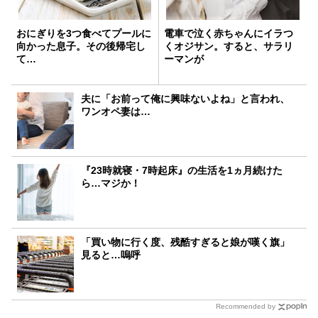
おにぎりを3つ食べてプールに
電車で泣く赤ちゃんにイラつ
向かった息子。その後帰宅し
くオジサン。すると、サラリ
て…
ーマンが
夫に「お前って俺に興味ないよね」と言われ、
ワンオペ妻は…
『23時就寝・7時起床』の生活を1ヵ月続けた
ら…マジか！
「買い物に行く度、残酷すぎると娘が嘆く旗」
見ると…嗚呼
Recommended by