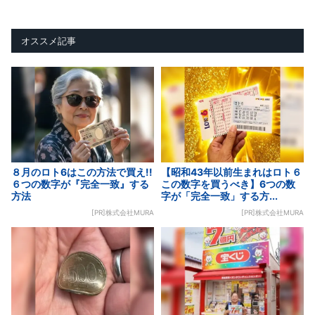
オススメ記事
８月のロト6はこの方法で買え!!
【昭和43年以前生まれはロト６
６つの数字が『完全一致』する
この数字を買うべき】6つの数
方法
字が「完全一致」する方...
[PR]株式会社MURA
[PR]株式会社MURA