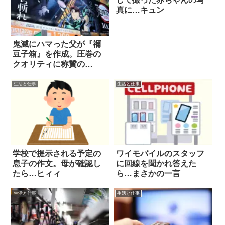
真に…キュン
鬼滅にハマった父が『禰
豆子箱』を作成。圧巻の
クオリティに称賛の
嵐！！
生活と仕事
生活と仕事
学校で提示される予定の
ワイモバイルのスタッフ
息子の作文。母が確認し
に回線を聞かれ答えた
たら…ヒィィ
ら…まさかの一言
生活と仕事
生活と仕事