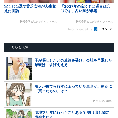
宝くじ当選で貧乏女性が人生変
「2027年の宝くじ当選者は〇
えた実話
〇です」占い師が暴露
[PR]合同会社デジタルファーム
[PR]合同会社デジタルファーム
Recommended by
こちらも人気
子が嘔吐したとの連絡を受け、会社を早退した
母親は…すげえええ
モノが捨てられずに困っていた里歩が、新たに
「買ったもの」は？
PR(UR都市機構)
団地フリマに行ったことある？ 掘り出し物に
出会えたよ