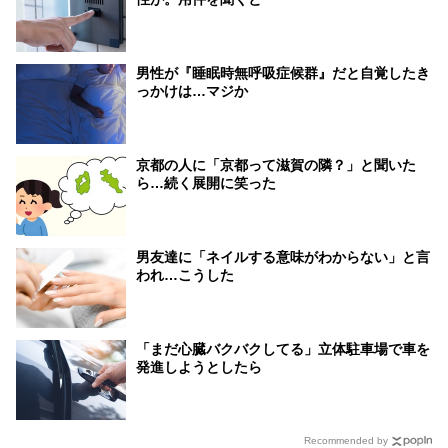
男性が『睡眠時無呼吸症候群』だと自覚したき
っかけは…マジか
京都の人に「京都って滋賀の隣？」と聞いた
ら…続く展開に笑った
男友達に「ネイルする意味がわからない」と言
われ…こうした
「まだ心臓バクバクしてる」立体駐車場で車を
発進しようとしたら
Recommended by