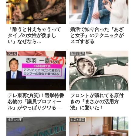
「酔うと甘えちゃうって
婚活で知り合った『あざ
タイプの女性が羨まし
と女子』のテクニックが
い」なぜなら…
スゴすぎる
笑える
生活と仕事
テレ東再び(笑)！選挙特番
フロントが潰れてる原付
名物の「議員プロフィー
きの『まさかの活用方
ル」がやっぱりジワる 7
法』に驚いた！
選
生活と仕事
お店＆接客