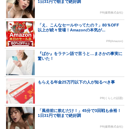
1日31円で朝まで絶好調
PR(健商株式会社)
「え、こんなセールやってたの？」80％OFF
以上が続々登場！Amazonの本気が...
PR(Amazon)
『ばか』をラテン語で言うと…まさかの事実に
驚いた！
もらえる年金25万円以下の人が知るべき事
PR(くらしの話題)
「風俗前に飲むだけ！」45分で3回戦も余裕！
1日31円で朝まで絶好調
PR(健商株式会社)