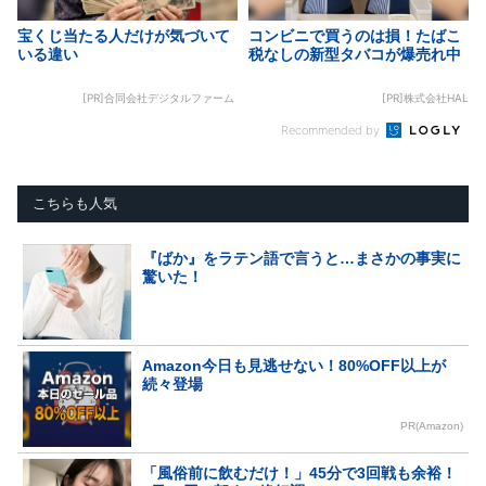
宝くじ当たる人だけが気づいて
コンビニで買うのは損！たばこ
いる違い
税なしの新型タバコが爆売れ中
[PR]合同会社デジタルファーム
[PR]株式会社HAL
Recommended by
こちらも人気
『ばか』をラテン語で言うと…まさかの事実に
驚いた！
Amazon今日も見逃せない！80%OFF以上が
続々登場
PR(Amazon)
「風俗前に飲むだけ！」45分で3回戦も余裕！