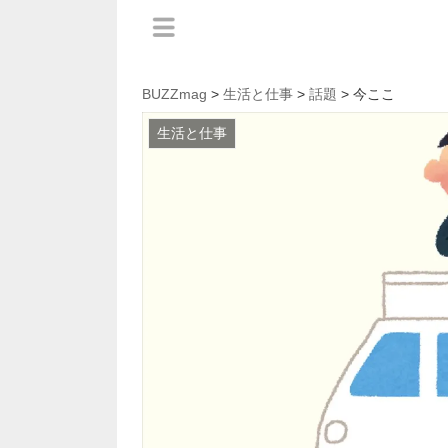
BUZZmag
>
生活と仕事
>
話題
> 今ここ
生活と仕事