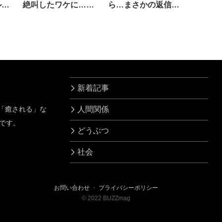
ル。
絶叫したワケに…絶
ら…まさかの返信に
句
撃沈
新着記事
」「癒される」な
人間関係
です。
どうぶつ
社会
お問い合わせ
・
プライバシーポリシー
©
2022
BUZZmag