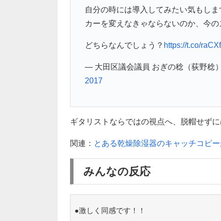
自分の時には導入してみたい気もしま
カーを変えなきゃならないのか、今の
どちらなんでしょう？
https://t.co/raCX
— 大田区議会議員 おぎの稔（荻野稔）議員系Vt
2017
ギタリストならではの視点へ、脱帽せずにはい
関連：
とある乾燥除湿器のキャッチコピー
みんなの反応
●激しく同感です！！