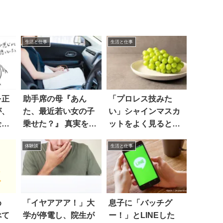
生活と仕事
生活と仕事
を正
助手席の母『あん
「プロレス技みた
が、
た、最近若い女の子
い」シャインマスカ
全然
乗せた？』 真実を話
ットをよく見ると…
したら…！
あっ
体験談
生活と仕事
め
「イヤアアア！」大
息子に「バッチグ
べて
学が停電し、院生が
ー！」とLINEした