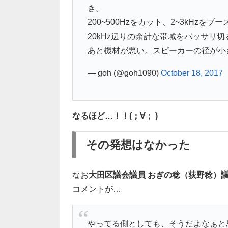
き。
200~500Hzをカット、2~3kHzをブ
20kHz辺りの余計な帯域をバッサリ
あと機材が悪い。スピーカーの径が小
— goh (@goh1090)
October 18, 2017
なるほど…！！(；∀； )
その発想はなかった
なお
大田区議会議員 おぎの稔（荻野稔）議員系V
コメントが…
やってる側としても、そうだよなぁと