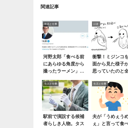
関連記事
生活と仕事
話題
河野太郎「食べる前
衝撃！ミジンコ
にあらゆる角度から
面から見た様子
撮ったラーメン」見
思っていたのと
ると…
違う件 4枚
生活と仕事
生活と仕事
駅前で演説する候補
夫が「うめぇう
者らしき人物。タス
ぇ」と言って食