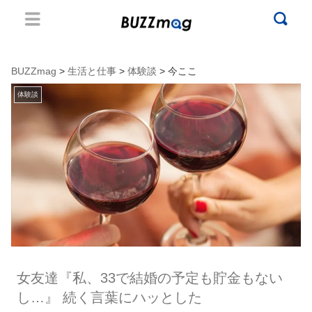
BUZZmag
>
生活と仕事
>
体験談
> 今ここ
体験談
女友達『私、33で結婚の予定も貯金もない
し…』 続く言葉にハッとした