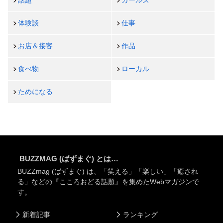
話題
ガールズ
体験談
仕事
お店＆接客
作品
食べ物
ローカル
ためになる
BUZZMAG (ばずまぐ) とは…
BUZZmag (ばずまぐ) は、「笑える」「楽しい」「癒され
る」などの『こころおどる話題』を集めたWebマガジンで
す。
新着記事
ランキング