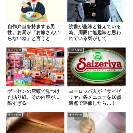
自作弁当を持参する男
読書が趣味と答えている
性。お局が「お嫁さんい
為、周囲に無趣味と思わ
らないね」と言うと
れている気がして
生活と仕事
お店＆接客
ゲーセンの店頭で見つけ
ヨーロッパ人が『サイゼ
た貼り紙。その内容が…
リヤ』各メニューを10点
酷すぎる
満点で評価したら…！
生活と仕事
生活と仕事