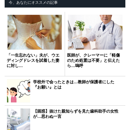
今、あなたにオススメの記事
「一生忘れない」夫が、ウエ
医師が、クレーマーに「軽傷
ディングドレスを試着した妻
のため処置は不要」と伝えた
に対し…
ら…嗚呼
学校外で会ったときは…教師が保護者にした
『お願い』とは
【困惑】抜けた親知らずを見た歯科助手の女性
が…思わぬ一言