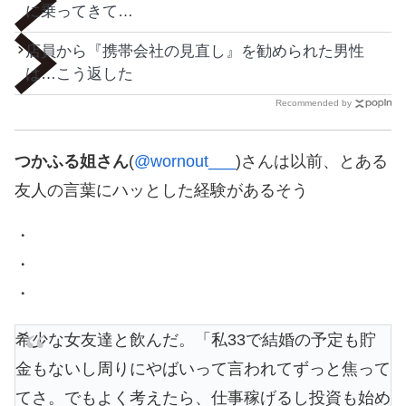
に乗ってきて…
店員から『携帯会社の見直し』を勧められた男性
は…こう返した
Recommended by
つかふる姐さん
(
@wornout___
)さんは以前、とある
友人の言葉にハッとした経験があるそう
・
・
・
希少な女友達と飲んだ。「私33で結婚の予定も貯
金もないし周りにやばいって言われてずっと焦って
てさ。でもよく考えたら、仕事稼げるし投資も始め