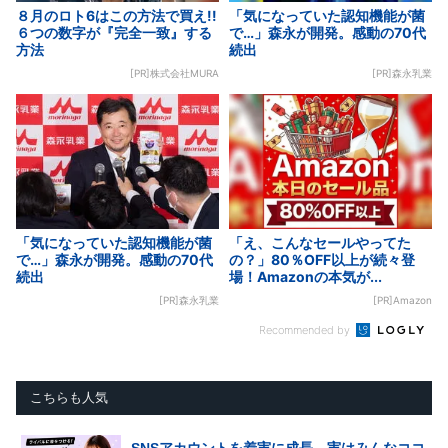
８月のロト6はこの方法で買え!!
「気になっていた認知機能が菌
６つの数字が『完全一致』する
で…」森永が開発。感動の70代
方法
続出
[PR]株式会社MURA
[PR]森永乳業
「気になっていた認知機能が菌
「え、こんなセールやってた
で…」森永が開発。感動の70代
の？」80％OFF以上が続々登
続出
場！Amazonの本気が...
[PR]森永乳業
[PR]Amazon
Recommended by
こちらも人気