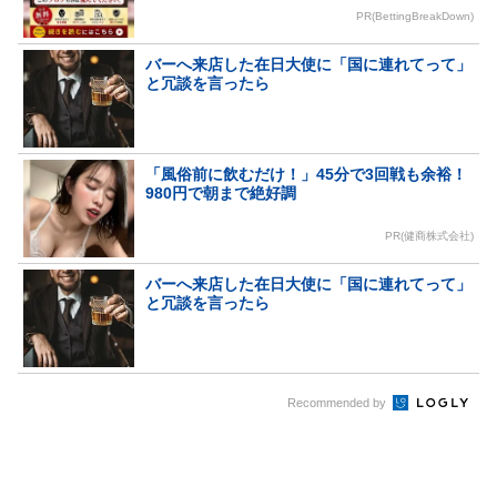
PR(BettingBreakDown)
バーへ来店した在日大使に「国に連れてって」
と冗談を言ったら
「風俗前に飲むだけ！」45分で3回戦も余裕！
980円で朝まで絶好調
PR(健商株式会社)
バーへ来店した在日大使に「国に連れてって」
と冗談を言ったら
Recommended by