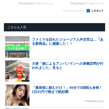
[PR]合同会社デジタルファーム
[PR]合同会社デジタルファーム
Recommended by
こちらも人気
ファミマを訪れたジョージア人外交官は…『あ
る新商品』に感激した！！
大使「娘によるアンパンマンへの表敬訪問が行
われました」見ると
「風俗前に飲むだけ！」45分で3回戦も余裕！
1日31円で朝まで絶好調
PR(健商株式会社)