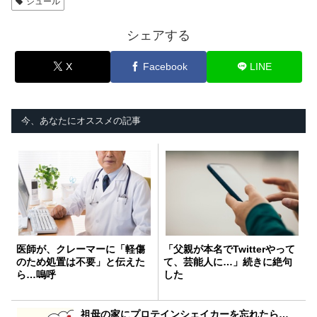
シュール
シェアする
X
Facebook
LINE
今、あなたにオススメの記事
医師が、クレーマーに「軽傷
「父親が本名でTwitterやって
のため処置は不要」と伝えた
て、芸能人に…」続きに絶句
ら…嗚呼
した
祖母の家にプロテインシェイカーを忘れたら…