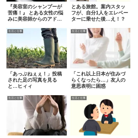
『美容室のシャンプーが
とある旅館。案内スタッ
苦痛！』 とある女性の悩
フが、自分1人をエレベー
みに美容師からのアドバ
ターに乗せた後…え！？
イスも
生活と仕事
生活と仕事
「あっぶねぇぇ！」投稿
「これ以上日本が住みづ
された足の写真を見る
らくなったら…」友人の
と…ヒィィ
意思表明に困惑
生活と仕事
生活と仕事