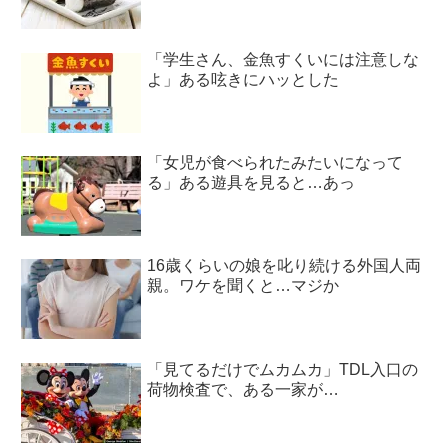
「学生さん、金魚すくいには注意しな
よ」ある呟きにハッとした
「女児が食べられたみたいになって
る」ある遊具を見ると…あっ
16歳くらいの娘を叱り続ける外国人両
親。ワケを聞くと…マジか
「見てるだけでムカムカ」TDL入口の
荷物検査で、ある一家が…