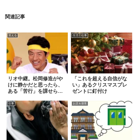
関連記事
笑える
生活と仕事
リオ中継。松岡修造がや
「これを超える自信がな
けに静かだと思ったら、
い」あるクリスマスプレ
ある「苦行」を課せられ
ゼントに釘付け
ていた…(笑)
仕事
お店＆接客