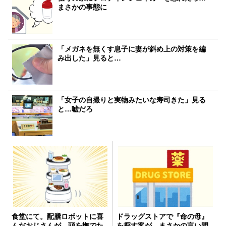
まさかの事態に
「メガネを無くす息子に妻が斜め上の対策を編
み出した」見ると…
「女子の自撮りと実物みたいな寿司きた」見る
と…嘘だろ
食堂にて。配膳ロボットに喜
ドラッグストアで『命の母』
んだおじさんが、頭を撫でた
を探す客が…まさかの言い間