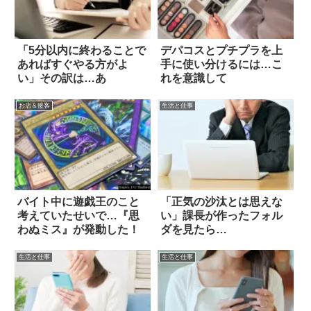
「5分以内に終わることで
デパコスとプチプラを上
あればすぐやる方がよ
手に使い分けるには…こ
い」その訳は…あ
れを意識して
お店＆接客
生活と仕事
バイト中に遊戯王のこと
「正気の沙汰とは思えな
考えていたせいで…『思
い」課長が作ったフォル
わぬミス』が発動した！
ダを見たら…
生活と仕事
生活と仕事