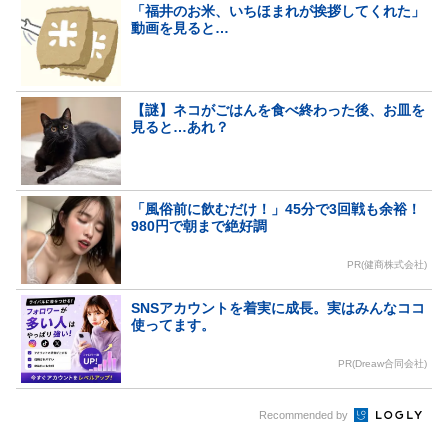
「福井のお米、いちほまれが挨拶してくれた」
動画を見ると…
【謎】ネコがごはんを食べ終わった後、お皿を
見ると…あれ？
「風俗前に飲むだけ！」45分で3回戦も余裕！
980円で朝まで絶好調
PR(健商株式会社)
SNSアカウントを着実に成長。実はみんなココ
使ってます。
PR(Dreaw合同会社)
Recommended by