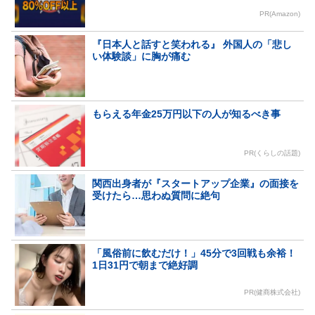
PR(Amazon)
『日本人と話すと笑われる』 外国人の「悲し
い体験談」に胸が痛む
もらえる年金25万円以下の人が知るべき事
PR(くらしの話題)
関西出身者が『スタートアップ企業』の面接を
受けたら…思わぬ質問に絶句
「風俗前に飲むだけ！」45分で3回戦も余裕！
1日31円で朝まで絶好調
PR(健商株式会社)