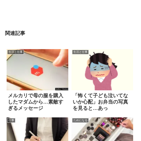
関連記事
生活と仕事
生活と仕事
メルカリで母の服を購入
「怖くて子ども泣いてな
したマダムから…素敵す
いか心配」お弁当の写真
ぎるメッセージ
を見ると…あっ
仕事
ためになる