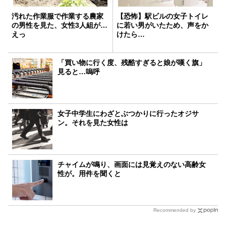
汚れた作業服で作業する農家
【恐怖】駅ビルの女子トイレ
の男性を見た、女性3人組が…
に若い男がいたため、声をか
えっ
けたら…
「買い物に行く度、残酷すぎると娘が嘆く旗」
見ると…嗚呼
女子中学生にわざとぶつかりに行ったオジサ
ン。それを見た女性は
チャイムが鳴り、画面には見覚えのない高齢女
性が。用件を聞くと
Recommended by