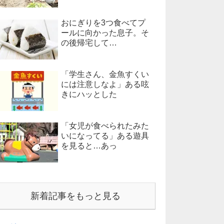
おにぎりを3つ食べてプ
ールに向かった息子。そ
の後帰宅して…
「学生さん、金魚すくい
には注意しなよ」ある呟
きにハッとした
「女児が食べられたみた
いになってる」ある遊具
を見ると…あっ
新着記事をもっと見る