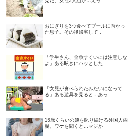
見た、女性3人組が…えっ
おにぎりを3つ食べてプールに向かっ
た息子。その後帰宅して…
「学生さん、金魚すくいには注意しな
よ」ある呟きにハッとした
「女児が食べられたみたいになって
る」ある遊具を見ると…あっ
16歳くらいの娘を叱り続ける外国人両
親。ワケを聞くと…マジか