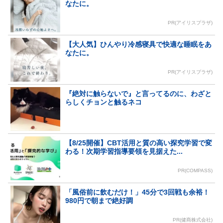
なたに。
PR(アイリスプラザ)
【大人気】ひんやり冷感寝具で快適な睡眠をあ
なたに。
PR(アイリスプラザ)
『絶対に触らないで』と言ってるのに、わざと
らしくチョンと触るネコ
【8/25開催】CBT活用と質の高い探究学習で変
わる！次期学習指導要領を見据えた...
PR(COMPASS)
「風俗前に飲むだけ！」45分で3回戦も余裕！
980円で朝まで絶好調
PR(健商株式会社)