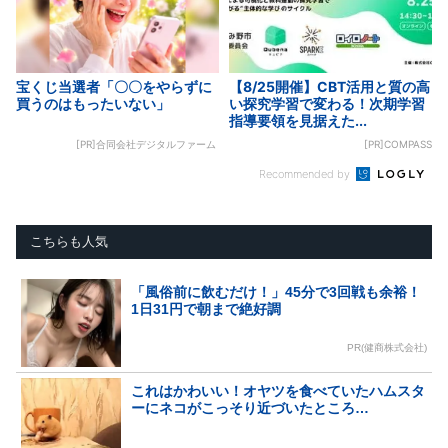
宝くじ当選者「〇〇をやらずに
【8/25開催】CBT活用と質の高
買うのはもったいない」
い探究学習で変わる！次期学習
指導要領を見据えた...
[PR]合同会社デジタルファーム
[PR]COMPASS
Recommended by
こちらも人気
「風俗前に飲むだけ！」45分で3回戦も余裕！
1日31円で朝まで絶好調
PR(健商株式会社)
これはかわいい！オヤツを食べていたハムスタ
ーにネコがこっそり近づいたところ…