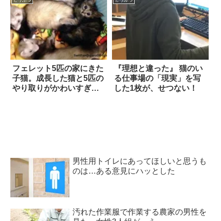
フェレット5匹の家にきた
『理想と違った』 猫のい
子猫。成長した猫と5匹の
る仕事場の「現実」を写
やり取りがかわいすぎる
した1枚が、せつない！
12枚
男性用トイレにあってほしいと思うも
のは…ある意見にハッとした
汚れた作業服で作業する農家の男性を