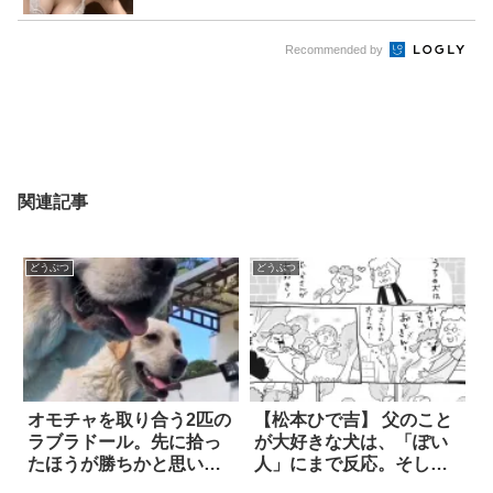
Recommended by
関連記事
どうぶつ
どうぶつ
オモチャを取り合う2匹の
【松本ひで吉】 父のこと
ラブラドール。先に拾っ
が大好きな犬は、「ぽい
たほうが勝ちかと思いき
人」にまで反応。そして
や…まさかの戦略に脱帽
普段クールな猫も…？