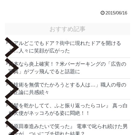
2015/06/16
おすすめ記事
リアルどこでもドア？街中に現れたドアを開ける
と…人々に笑顔が広がった
日本なら炎上確実！？米バーガーキングの「広告の
写真」がブッ飛んでると話題に
「技術を無償でたかろうとする人は…」職人の母の
ド正論に共感続々
『髪を乾かしてて、ふと振り返ったらコレ』 真っ白
な天使がネッコろがる姿に悶絶！！
『原田泰造みたいで笑った』 電車で叱られ続けた男
の子が、ついにブチ切れた結果？