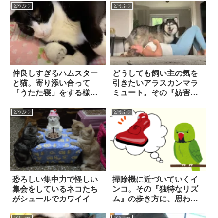
どうぶつ
どうぶつ
仲良しすぎるハムスター
どうしても飼い主の気を
と猫。寄り添い合って
引きたいアラスカンマラ
「うたた寝」をする様子
ミュート。その『妨害行
に…心がほっこり癒され
為』に…ほっこり笑っ
る！
た！
どうぶつ
どうぶつ
恐ろしい集中力で怪しい
掃除機に近づいていくイ
集会をしているネコたち
ンコ。その『独特なリズ
がシュールでカワイイ
ム』の歩き方に、思わず
見入ってしまう…！！
どうぶつ
どうぶつ