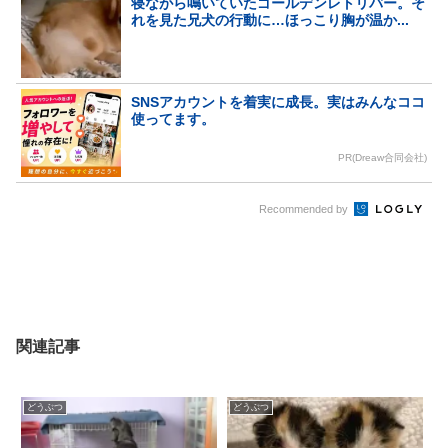
寝ながら鳴いていたゴールデンレトリバー。そ
れを見た兄犬の行動に…ほっこり胸が温か...
SNSアカウントを着実に成長。実はみんなココ
使ってます。
PR(Dreaw合同会社)
Recommended by
関連記事
どうぶつ
どうぶつ