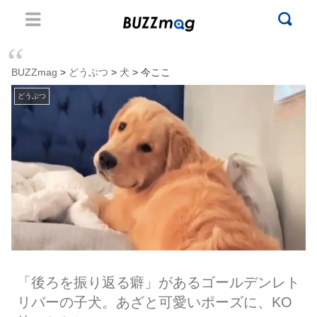
BUZZmag
>
どうぶつ
>
犬
> 今ここ
どうぶつ
「後ろを振り返る癖」があるゴールデンレト
リバーの子犬。あざと可愛いポーズに、KO