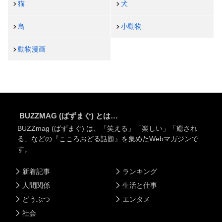
猫
犬
鳥
小動物
動物漫画
BUZZMAG (ばずまぐ) とは…
BUZZmag (ばずまぐ) は、「笑える」「楽しい」「癒され
る」などの『こころおどる話題』を集めたWebマガジンで
す。
新着記事
ランキング
人間関係
生活と仕事
どうぶつ
エンタメ
社会