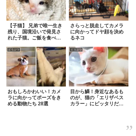
【子猫】 兄弟で唯一生き
さらっと脱走してカメラ
残り、国境沿いで発見さ
に向かってドヤ顔を決め
れた子猫。ご飯を食べら
るネコ
れないほど弱っていた
が…やがて、驚異の回復
どうぶつ
どうぶつ
を見せる！
おもしろかわいい！カメ
目から鱗！身近なあるも
ラに向かってポーズをき
のが、猫の「エリザベス
める動物たち 28選
カラー」にピッタリだっ
た！