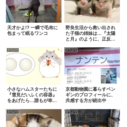
天才かよ!? 一瞬で毛布に
野良生活から救い出され
包まって眠るワンコ
た子猫の姉妹は…『太陽
と月』のように、正反対
の模様と性格を持ってい
た
どうぶつ
どうぶつ
小さなハムスターたちに
京都動物園に暮らすペン
『雪見だいふくの容器』
ギンのプロフィールに、
をあげたら…誰もが幸せ
共感する方が続出中
になれる、素晴らしい光
景が爆誕した！！
どうぶつ
どうぶつ