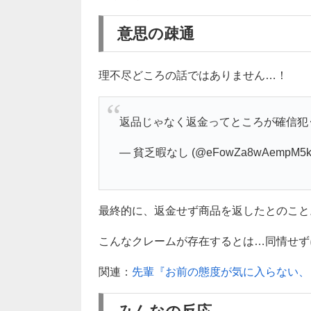
意思の疎通
理不尽どころの話ではありません…！
返品じゃなく返金ってところが確信犯‥
— 貧乏暇なし (@eFowZa8wAempM5k
最終的に、返金せず商品を返したとのこと
こんなクレームが存在するとは…同情せずに
関連：
先輩『お前の態度が気に入らない、