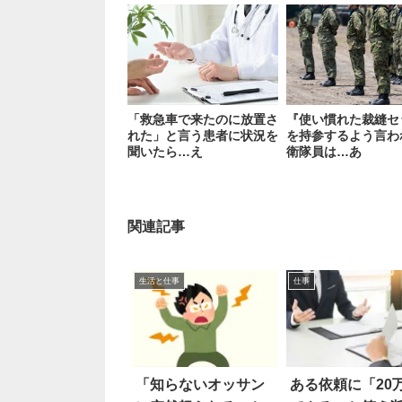
「救急車で来たのに放置さ
『使い慣れた裁縫セ
れた」と言う患者に状況を
を持参するよう言わ
聞いたら…え
衛隊員は…あ
関連記事
生活と仕事
仕事
「知らないオッサン
ある依頼に「20