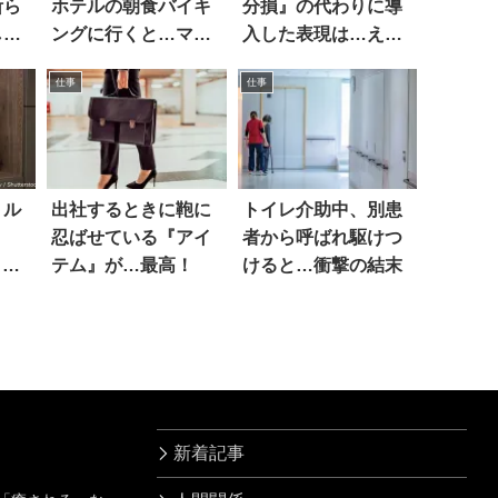
断ら
ホテルの朝食バイキ
分損』の代わりに導
しそ
ングに行くと…マジ
入した表現は…ええ
か
え
仕事
仕事
トル
出社するときに鞄に
トイレ介助中、別患
忍ばせている『アイ
者から呼ばれ駆けつ
と…
テム』が…最高！
けると…衝撃の結末
新着記事