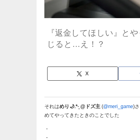
『返金してほしい』とや
じると…え！？
X
それは
めり🌙.*·̩͙ @ドズ主
(
@meri_game
)
めてやってきたときのことでした
・
・