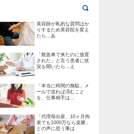
美容師が私的な質問ばか
りするため美容院を変え
たら…あ
「救急車で来たのに放置
された」と言う患者に状
況を聞いたら…え
「本当に時間の無駄」メ
ールで送れば済むこと
を、仕事相手は…
「代理母出産、10ヶ月拘
束でも1000万なら楽勝」
との声に思う事は