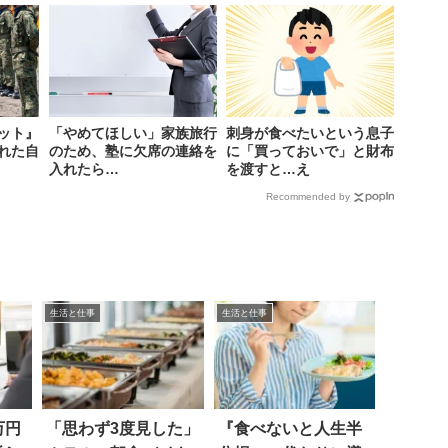
ット』
「やめてほしい」家族旅行
刺身が食べたいという息子
れた自
のため、塾に欠席の連絡を
に「買っておいで」と財布
入れたら…
を渡すと…え
Recommended by
生活と仕事
生活と仕事
万円
「思わず3度見した」
『食べないと人生半