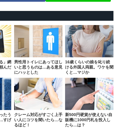
る」網
男性用トイレにあってほし
16歳くらいの娘を叱り続
頼んだ
いと思うものは…ある意見
ける外国人両親。ワケを聞
にハッとした
くと…マジか
ったう
クレーム対応がすごく上手
新500円硬貨が使えない自
…すげ
い人にコツを聞いたら…な
販機に1000円札を投入し
るほど！
たら…は？