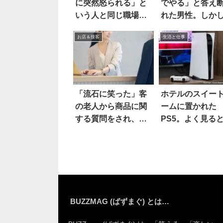
に突然怒られる」と
でやる」と答え
いう人と同じ職場に
れた男性。しか
なり…
の後
お店＆接客
生活と仕事
「流石に笑った」客
ホテルのスイー
の老人から商品に関
ームに置かれた
する質問をされ、答
PS5。よく見る
えたら
あっ
BUZZMAG (ばずまぐ) とは…