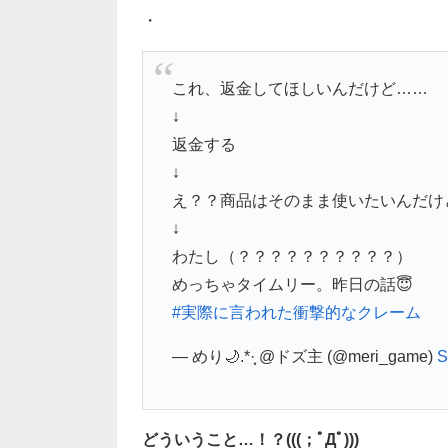
・
これ、返金してほしいんだけど……
↓
返金する
↓
え？？商品はそのまま使いたいんだけ
↓
わたし（？？？？？？？？？？）
めっちゃタイムリー。昨日の話😇
#実際に言われた衝撃的なクレーム
— めり🌙.*·̩͙ @ドズ主 (@meri_game)
S
どういうこと…！？(((；ﾟДﾟ)))