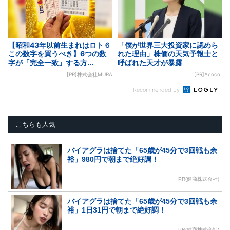
【昭和43年以前生まれはロト６
「僕が世界三大投資家に認めら
この数字を買うべき】6つの数
れた理由」株価の天気予報士と
字が「完全一致」する方...
呼ばれた天才が暴露
[PR]株式会社MURA
[PR]Acoco.
Recommended by
こちらも人気
バイアグラは捨てた「65歳が45分で3回戦も余
裕」980円で朝まで絶好調！
PR(健商株式会社)
バイアグラは捨てた「65歳が45分で3回戦も余
裕」1日31円で朝まで絶好調！
PR(健商株式会社)