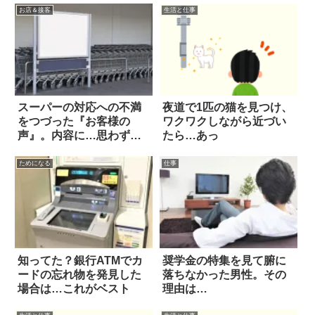
お店＆接客
生活と仕事
スーパーの対応への不満
夜道で1匹の猫を見つけ、
をつづった『お客様の
ワクワクしながら近づい
声』。内容に…思わず絶
たら…あっ
句！
ためになる
仕事
知ってた？銀行ATMでカ
奨学金の特集を見て腑に
ードの忘れ物を発見した
落ちなかった男性。その
場合は…これがベスト
理由は…