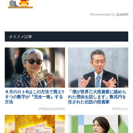
Recommended by
オススメ記事
８月のロト6はこの方法で買え!!
「僕が世界三大投資家に認めら
６つの数字が『完全一致』する
れた理由を話します」数兆円を
方法
任された伝説の投資家
[PR]株式会社MURA
[PR]Acoco.