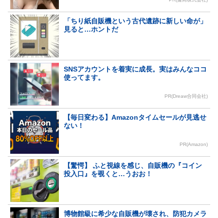
「ちり紙自販機という古代遺跡に新しい命が」
見ると…ホントだ
SNSアカウントを着実に成長。実はみんなココ
使ってます。
PR(Dreaw合同会社)
【毎日変わる】Amazonタイムセールが見逃せ
ない！
PR(Amazon)
【驚愕】 ふと視線を感じ、自販機の『コイン
投入口』を覗くと…うおお！
博物館級に希少な自販機が壊され、防犯カメラ