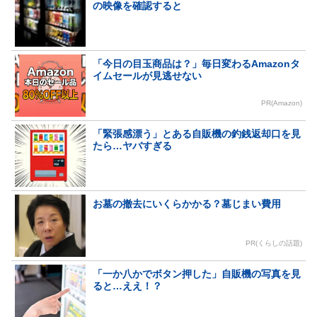
の映像を確認すると
「今日の目玉商品は？」毎日変わるAmazonタ
イムセールが見逃せない
PR(Amazon)
「緊張感漂う」とある自販機の釣銭返却口を見
たら…ヤバすぎる
お墓の撤去にいくらかかる？墓じまい費用
PR(くらしの話題)
「一か八かでボタン押した」自販機の写真を見
ると…ええ！？