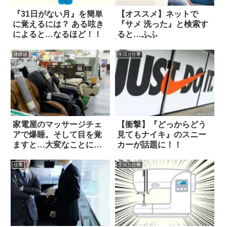
『31日がない月』を簡単
【オススメ】ネットで
に覚えるには？ ある呟き
『サメ 洗った』と検索す
によると…なるほど！！
ると…ふふ
体験談
生活と仕事
家電屋のマッサージチェ
【衝撃】『どっからどう
アで爆睡。そして目を覚
見てもナイキ』のスニー
ますと…大変なことにな
カーが話題に！！
ってた！
仕事
生活と仕事