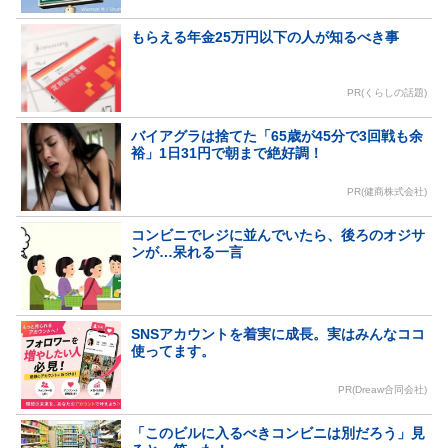
もらえる年金25万円以下の人が知るべき事
PR(くらしの話題)
バイアグラは捨てた「65歳が45分で3回戦も余
裕」1日31円で朝まで絶好調！
PR(健商株式会社)
コンビニでレジに並んでいたら、後ろのオジサ
ンが…呆れる一言
SNSアカウントを着実に成長。実はみんなココ
使ってます。
PR(Dreaw合同会社)
「このビルに入るべきコンビニは別だろう」見