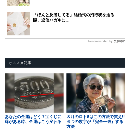
「ほんと反省してる」結婚式の招待状を送る
際、返信ハガキに…
Recommended by
オススメ記事
あなたの金運はどう？宝くじに
８月のロト6はこの方法で買え!!
縁がある時、金運はこう変わる
６つの数字が『完全一致』する
方法