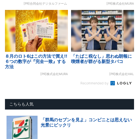
[PR]合同会社デジタルファーム
[PR]株式会社MURA
８月のロト6はこの方法で買え!!
「たばこ税なし」思わぬ朗報に
６つの数字が『完全一致』する
喫煙者が群がる新型タバコ
方法
[PR]株式会社MURA
[PR]株式会社HAL
Recommended by
こちらも人気
「群馬のセブンを見よ」コンビニとは思えない
光景にビックリ