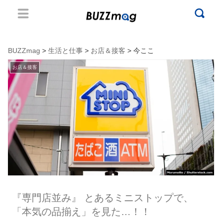
BUZZmag
>
生活と仕事
>
お店＆接客
> 今ここ
お店＆接客
『専門店並み』 とあるミニストップで、
「本気の品揃え」を見た…！！