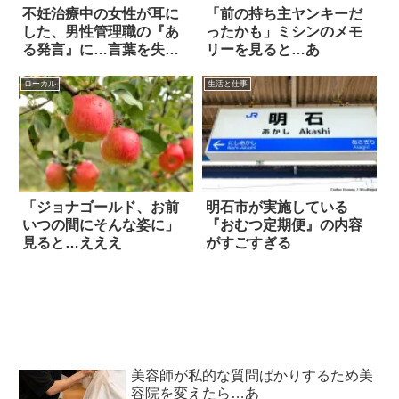
不妊治療中の女性が耳に
「前の持ち主ヤンキーだ
した、男性管理職の『あ
ったかも」ミシンのメモ
る発言』に…言葉を失っ
リーを見ると…あ
た
ローカル
生活と仕事
「ジョナゴールド、お前
明石市が実施している
いつの間にそんな姿に」
『おむつ定期便』の内容
見ると…えええ
がすごすぎる
美容師が私的な質問ばかりするため美
容院を変えたら…あ