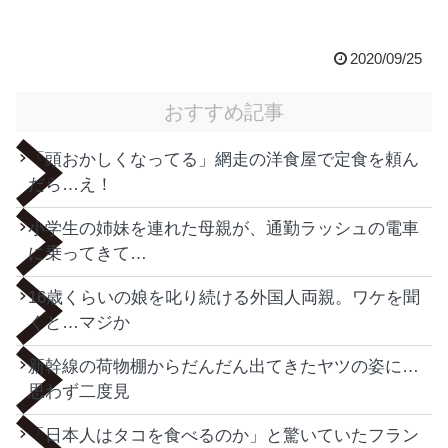
2020/09/25
おすすめ記事
「頭おかしくなってる」網走の洋食屋で定食を頼ん
だら…え！
小学生の姉妹を連れた母親が、通勤ラッシュの電車
に乗ってきて…
16歳くらいの娘を叱り続ける外国人両親。ワケを聞
くと…マジか
新幹線の荷物棚からだんだん出てきたヤツの姿に…
思わず二度見
「日本人はタコを食べるのか」と驚いていたフラン