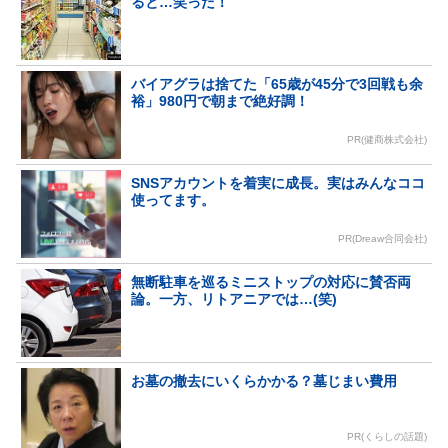
ると…笑った！
バイアグラは捨てた「65歳が45分で3回戦も余
裕」980円で朝まで絶好調！
PR(健商株式会社)
SNSアカウントを着実に成長。実はみんなココ
使ってます。
PR(Dreaw合同会社)
無断駐車を巡るミニストップの対応に賛否両
論。一方、リトアニアでは…(笑)
お墓の撤去にいくらかかる？墓じまい費用
PR(くらしの話題)