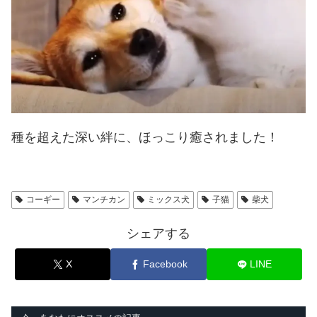
種を超えた深い絆に、ほっこり癒されました！
コーギー
マンチカン
ミックス犬
子猫
柴犬
シェアする
X
Facebook
LINE