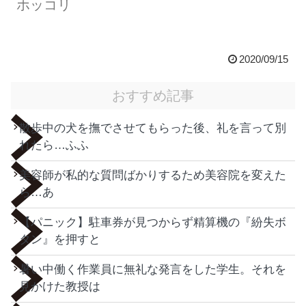
ホッコリ
2020/09/15
おすすめ記事
散歩中の犬を撫でさせてもらった後、礼を言って別
れたら…ふふ
美容師が私的な質問ばかりするため美容院を変えた
ら…あ
【パニック】駐車券が見つからず精算機の『紛失ボ
タン』を押すと
暑い中働く作業員に無礼な発言をした学生。それを
見かけた教授は