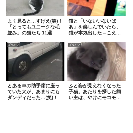
よく見ると…すげえ(笑)！
猫と「いないいないば
「とってもユニークな毛
あ」を楽しんでいたら、
並み」の猫たち 11選
猫が本気出した→こええ
え(笑)
どうぶつ
どうぶつ
とある車の助手席に座っ
ふと姿が見えなくなった
ていた犬が、あまりにも
子猫。あたりを探した飼
ダンディだった…(笑)！
い主は、やけにモコモコ
している『ルームシュー
ズ』を発見して…！？