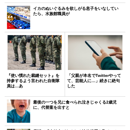
イカのぬいぐるみを欲しがる息子をいなしてい
たら、水族館職員が
『使い慣れた裁縫セット』を
「父親が本名でTwitterやって
持参するよう言われた自衛隊
て、芸能人に…」続きに絶句
員は…あ
した
最後の一つを兄に食べられ泣きじゃくる2歳児
に、代替案を出すと