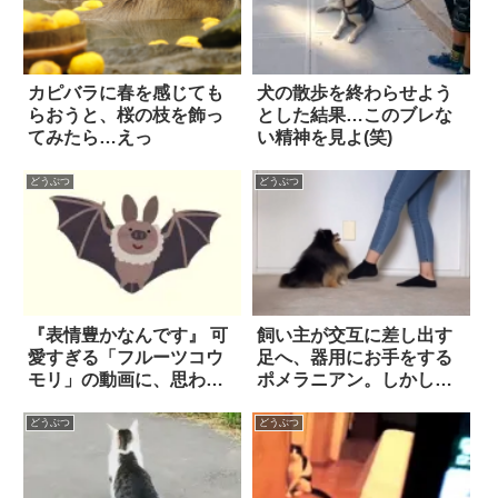
カピバラに春を感じても
犬の散歩を終わらせよう
らおうと、桜の枝を飾っ
とした結果…このブレな
てみたら…えっ
い精神を見よ(笑)
どうぶつ
どうぶつ
『表情豊かなんです』 可
飼い主が交互に差し出す
愛すぎる「フルーツコウ
足へ、器用にお手をする
モリ」の動画に、思わず
ポメラニアン。しかし、
胸キュン！
彼女の「お利口ぶり」は
コレにとどまらず…！？
どうぶつ
どうぶつ