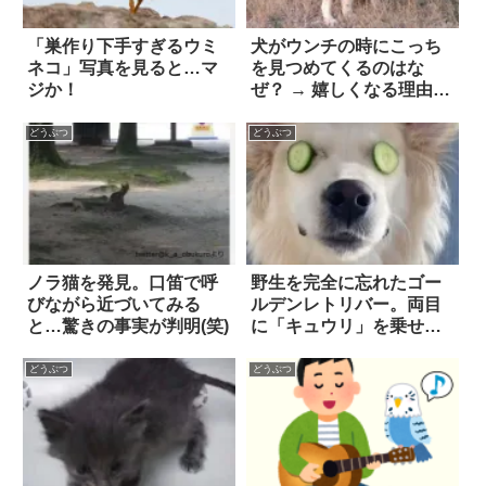
「巣作り下手すぎるウミ
犬がウンチの時にこっち
ネコ」写真を見ると…マ
を見つめてくるのはな
ジか！
ぜ？ → 嬉しくなる理由が
ありました！
どうぶつ
どうぶつ
ノラ猫を発見。口笛で呼
野生を完全に忘れたゴー
びながら近づいてみる
ルデンレトリバー。両目
と…驚きの事実が判明(笑)
に「キュウリ」を乗せる
だけでなく…マジか！？
どうぶつ
どうぶつ