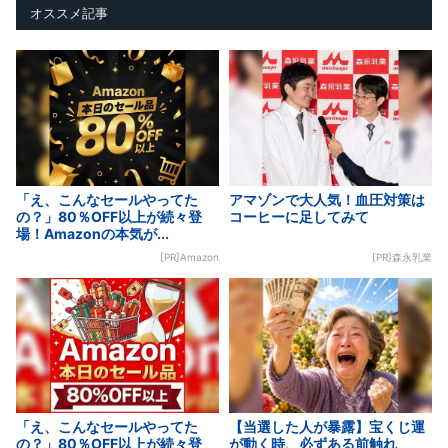
オススメ記事
「え、こんなセールやってた
アマゾンで大人気！血圧対策は
の？」80％OFF以上が続々登
コーヒーに足してみて
場！Amazonの本気が...
[PR]Amazon
[PR]森永乳業
「え、こんなセールやってた
【当選した人が暴露】宝くじ運
の？」80％OFF以上が続々登
が動く時、必ずある前触れ