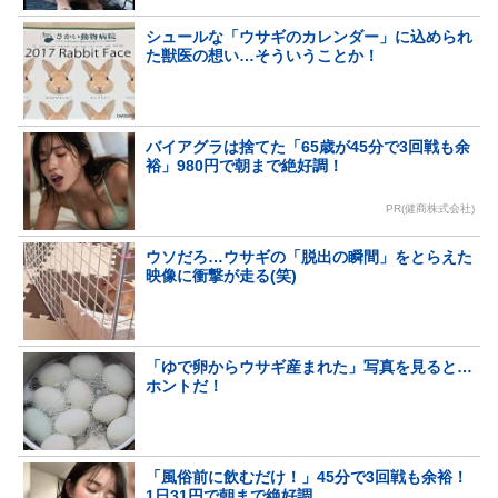
シュールな「ウサギのカレンダー」に込められ
た獣医の想い…そういうことか！
バイアグラは捨てた「65歳が45分で3回戦も余
裕」980円で朝まで絶好調！
PR(健商株式会社)
ウソだろ…ウサギの「脱出の瞬間」をとらえた
映像に衝撃が走る(笑)
「ゆで卵からウサギ産まれた」写真を見ると…
ホントだ！
「風俗前に飲むだけ！」45分で3回戦も余裕！
1日31円で朝まで絶好調