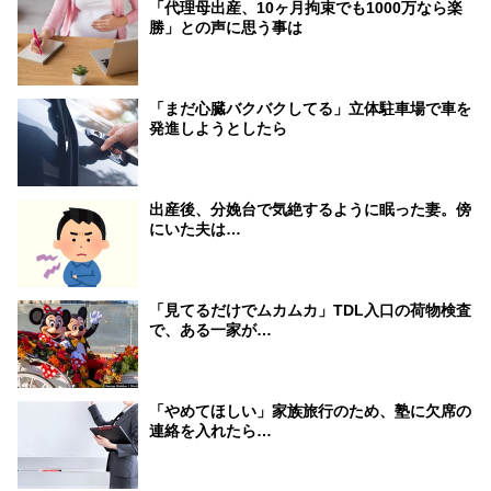
「代理母出産、10ヶ月拘束でも1000万なら楽
勝」との声に思う事は
「まだ心臓バクバクしてる」立体駐車場で車を
発進しようとしたら
出産後、分娩台で気絶するように眠った妻。傍
にいた夫は…
「見てるだけでムカムカ」TDL入口の荷物検査
で、ある一家が…
「やめてほしい」家族旅行のため、塾に欠席の
連絡を入れたら…