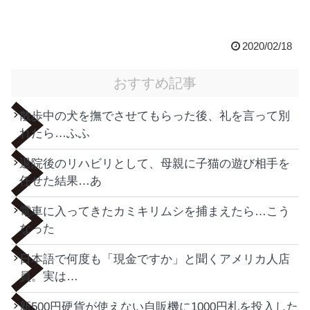
2020/02/18
おすすめ記事
散歩中の犬を撫でさせてもらった後、礼を言って別
れたら…ふふ
退院後のリハビリとして、母親に子猫の遊び相手を
任せた結果…あ
電車に入ってきたカミキリムシを捕まえたら…こう
なった
日本語で何度も「現金ですか」と聞くアメリカ人店
員。実は…
新500円硬貨が使えない自販機に1000円札を投入した