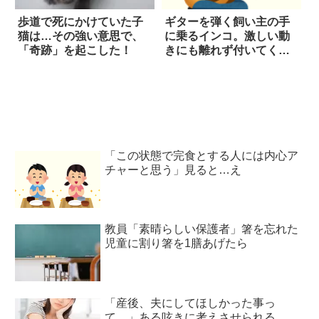
歩道で死にかけていた子
ギターを弾く飼い主の手
猫は…その強い意思で、
に乗るインコ。激しい動
「奇跡」を起こした！
きにも離れず付いてくる
どころか…超ノリノ
リ！？
「この状態で完食とする人には内心ア
チャーと思う」見ると…え
教員「素晴らしい保護者」箸を忘れた
児童に割り箸を1膳あげたら
「産後、夫にしてほしかった事っ
て…」ある呟きに考えさせられる