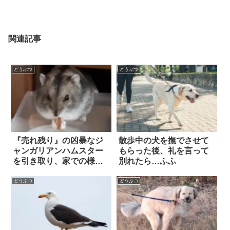
関連記事
どうぶつ
どうぶつ
『売れ残り』の凶暴なジ
散歩中の犬を撫でさせて
ャンガリアンハムスター
もらった後、礼を言って
を引き取り、家での様子
別れたら…ふふ
を収めた動画がコチラ！
どうぶつ
どうぶつ