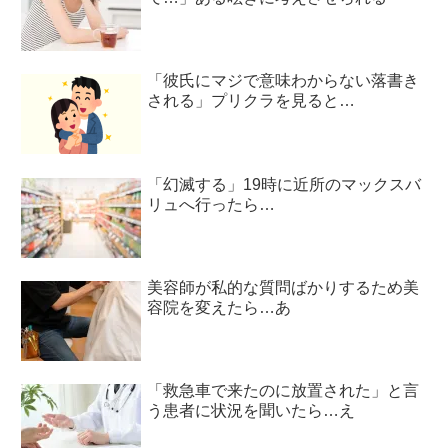
「彼氏にマジで意味わからない落書き
される」プリクラを見ると…
「幻滅する」19時に近所のマックスバ
リュへ行ったら…
美容師が私的な質問ばかりするため美
容院を変えたら…あ
「救急車で来たのに放置された」と言
う患者に状況を聞いたら…え