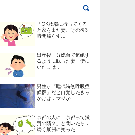
「OK牧場に行ってくる」
と家を出た妻。その後3
時間帰らず…
出産後、分娩台で気絶す
るように眠った妻。傍に
いた夫は…
男性が『睡眠時無呼吸症
候群』だと自覚したきっ
かけは…マジか
京都の人に「京都って滋
賀の隣？」と聞いたら…
続く展開に笑った