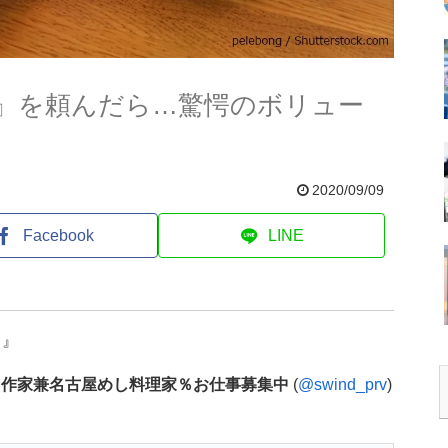
』を頼んだら…驚愕のボリュー
2020/09/09
Facebook
LINE
！』
唐州＠作家兼名古屋めし料理家％お仕事募集中
(
@swind_prv
)