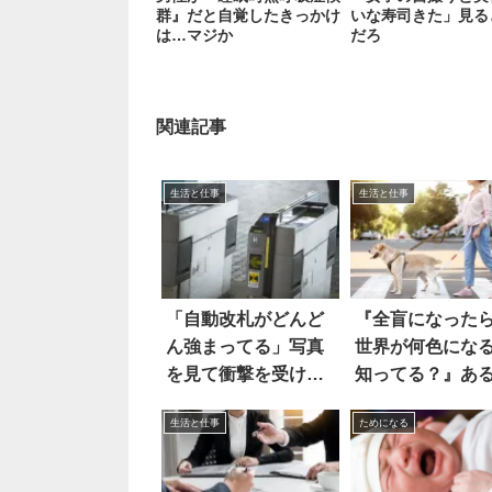
群』だと自覚したきっかけ
いな寿司きた」見る
は…マジか
だろ
関連記事
生活と仕事
生活と仕事
「自動改札がどんど
『全盲になった
ん強まってる」写真
世界が何色にな
を見て衝撃を受け
知ってる？』あ
た！
きにハッとした
生活と仕事
ためになる