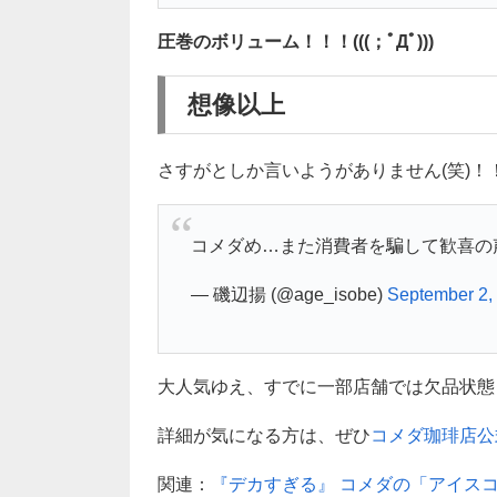
圧巻のボリューム！！！(((；ﾟДﾟ)))
想像以上
さすがとしか言いようがありません(笑)！
コメダめ…また消費者を騙して歓喜の
— 磯辺揚 (@age_isobe)
September 2,
大人気ゆえ、すでに一部店舗では欠品状態
詳細が気になる方は、ぜひ
コメダ珈琲店公
関連：
『デカすぎる』 コメダの「アイス