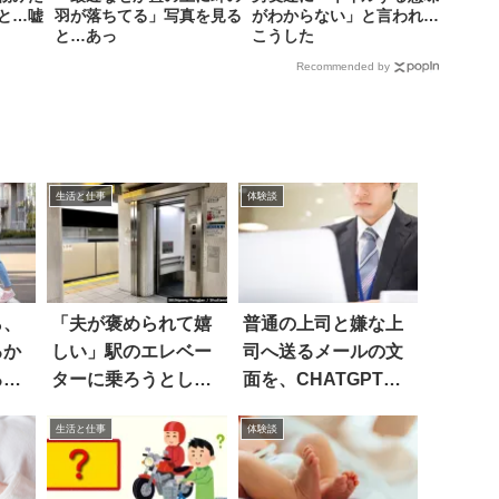
と…嘘
羽が落ちてる」写真を見る
がわからない」と言われ…
と…あっ
こうした
Recommended by
生活と仕事
体験談
ら、
「夫が褒められて嬉
普通の上司と嫌な上
るか
しい」駅のエレベー
司へ送るメールの文
る呟
ターに乗ろうとした
面を、CHATGPTに
ら…
任せたら
生活と仕事
体験談