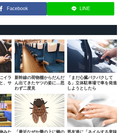
Facebook
LINE
にイラ
新幹線の荷物棚からだんだ
「まだ心臓バクバクして
と、サ
ん出てきたヤツの姿に…思
る」立体駐車場で車を発進
わず二度見
しようとしたら
物みた
「最近なぜか畳の上に蝉の
男友達に「ネイルする意味