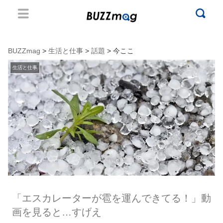
BUZZmag
>
生活と仕事
>
話題
> 今ここ
生活と仕事
「エスカレーターが雹を運んできてる！」動
画を見ると…すげえ