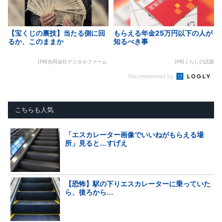
【宝くじの裏技】当たる側に回
もらえる年金25万円以下の人が
るか、このままか
知るべき事
[PR]合同会社デジタルファーム
[PR]くらしの話題
Recommended by
こちらも人気
「エスカレーター画像でいいねがもらえる場
所」見ると…すげえ
【恐怖】駅の下りエスカレーターに乗っていた
ら、後ろから…