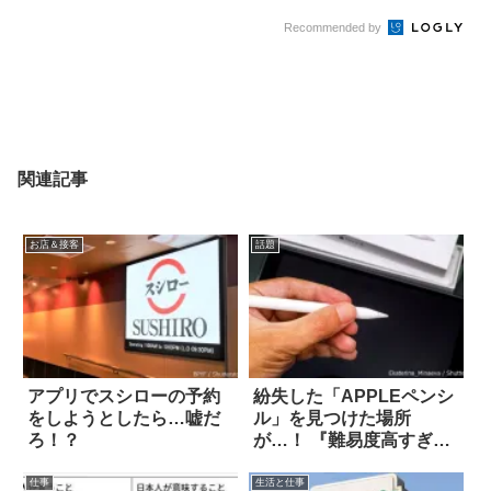
Recommended by
関連記事
お店＆接客
話題
アプリでスシローの予約
紛失した「APPLEペンシ
をしようとしたら…嘘だ
ル」を見つけた場所
ろ！？
が…！ 『難易度高すぎ
る』
仕事
生活と仕事