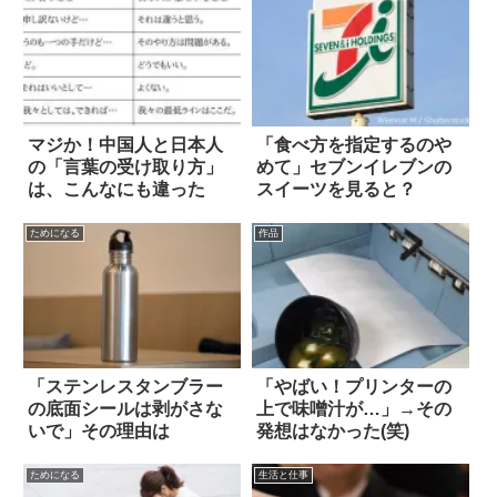
マジか！中国人と日本人
「食べ方を指定するのや
の「言葉の受け取り方」
めて」セブンイレブンの
は、こんなにも違った
スイーツを見ると？
ためになる
作品
「ステンレスタンブラー
「やばい！プリンターの
の底面シールは剥がさな
上で味噌汁が…」→その
いで」その理由は
発想はなかった(笑)
ためになる
生活と仕事