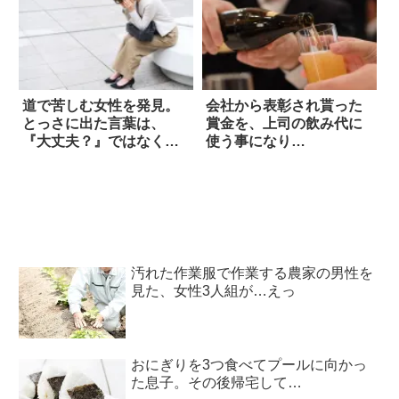
道で苦しむ女性を発見。
会社から表彰され貰った
とっさに出た言葉は、
賞金を、上司の飲み代に
『大丈夫？』ではなく…
使う事になり…
汚れた作業服で作業する農家の男性を
見た、女性3人組が…えっ
おにぎりを3つ食べてプールに向かっ
た息子。その後帰宅して…