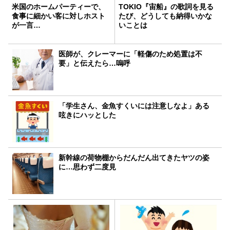
米国のホームパーティーで、
TOKIO『宙船』の歌詞を見る
食事に細かい客に対しホスト
たび、どうしても納得いかな
が一言…
いことは
医師が、クレーマーに「軽傷のため処置は不
要」と伝えたら…嗚呼
「学生さん、金魚すくいには注意しなよ」ある
呟きにハッとした
新幹線の荷物棚からだんだん出てきたヤツの姿
に…思わず二度見