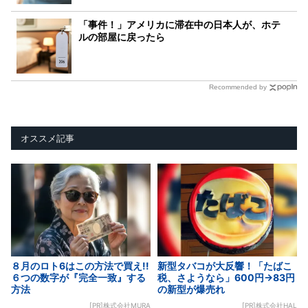
「事件！」アメリカに滞在中の日本人が、ホテ
ルの部屋に戻ったら
Recommended by
オススメ記事
８月のロト6はこの方法で買え!!
新型タバコが大反響！「たばこ
６つの数字が『完全一致』する
税、さようなら」600円→83円
方法
の新型が爆売れ
[PR]株式会社MURA
[PR]株式会社HAL