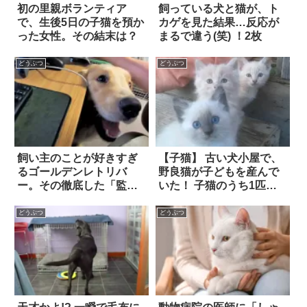
初の里親ボランティア
飼っている犬と猫が、ト
で、生後5日の子猫を預か
カゲを見た結果…反応が
った女性。その結末は？
まるで違う(笑) ！2枚
どうぶつ
どうぶつ
飼い主のことが好きすぎ
【子猫】 古い犬小屋で、
るゴールデンレトリバ
野良猫が子どもを産んで
ー。その徹底した「監
いた！ 子猫のうち1匹は
視」ぶりに…思わず胸キ
恥ずかしがり屋で、里親
ュン！
以外に懐こうとしないた
どうぶつ
どうぶつ
め…？