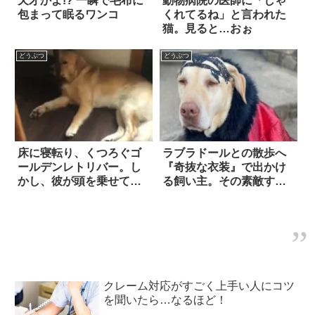
天才かよ!? 一瞬で毛布に
動物病院の医師に「しゃ
包まって眠るワンコ
くれてるね」と言われた
猫。見ると…おぉ
どうぶつ
どうぶつ
床に寝転り、くつろぐゴ
ラブラドールとの散歩へ
ールデンレトリバー。し
『奇抜な衣装』で出かけ
かし、彼が頭を乗せてい
る飼い主。その素敵すぎ
る場所をよく見ると…？
る理由に、脱帽せずには
いられない！！
クレーム対応がすごく上手い人にコツ
を聞いたら…なるほど！