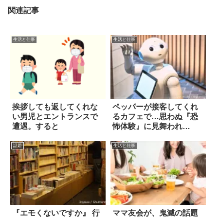
関連記事
生活と仕事
生活と仕事
挨拶しても返してくれな
ペッパーが接客してくれ
い男児とエントランスで
るカフェで…思わぬ『恐
遭遇。すると
怖体験』に見舞われ
た！？
話題
生活と仕事
『エモくないですか』 行
ママ友会が、鬼滅の話題