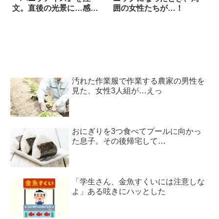
文。直後の光景に…感動
囲の女性たちが…！
した！
汚れた作業服で作業する農家の男性を
見た、女性3人組が…えっ
おにぎりを3つ食べてプールに向かっ
た息子。その後帰宅して…
「学生さん、金魚すくいには注意しな
よ」ある呟きにハッとした