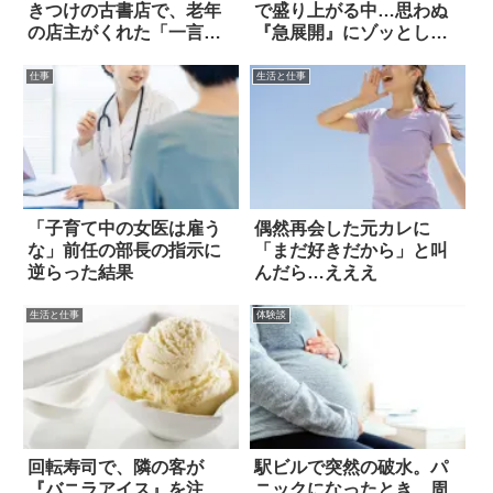
きつけの古書店で、老年
で盛り上がる中…思わぬ
の店主がくれた「一言」
『急展開』にゾッとし
にホッコリ！
た！
仕事
生活と仕事
「子育て中の女医は雇う
偶然再会した元カレに
な」前任の部長の指示に
「まだ好きだから」と叫
逆らった結果
んだら…えええ
生活と仕事
体験談
回転寿司で、隣の客が
駅ビルで突然の破水。パ
『バニラアイス』を注
ニックになったとき、周