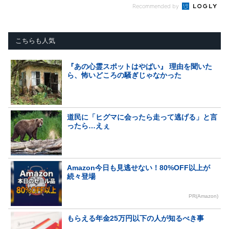
Recommended by
こちらも人気
『あの心霊スポットはやばい』 理由を聞いた
ら、怖いどころの騒ぎじゃなかった
道民に「ヒグマに会ったら走って逃げる」と言
ったら…えぇ
Amazon今日も見逃せない！80%OFF以上が
続々登場
PR(Amazon)
もらえる年金25万円以下の人が知るべき事