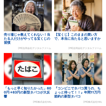
売り場じゃ教えてくれない！当
【宝くじ】このままの買い方
たる人だけがやってる宝くじの
で、本当に当たると思いますか
習慣
[PR]合同会社デジタルファーム
[PR]合同会社デジタルファーム
「もっと早く知りたかった」60
『コンビニでタバコ買うの、ち
0円→83円の新型タバコが大反
ょっと待って！！』年間11万円
響
節約の新型タバコ
[PR]株式会社HAL
[PR]株式会社HAL