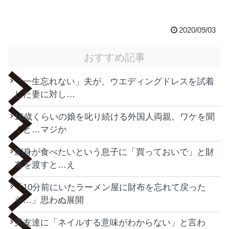
2020/09/03
おすすめ記事
「一生忘れない」夫が、ウエディングドレスを試着
した妻に対し…
16歳くらいの娘を叱り続ける外国人両親。ワケを聞
くと…マジか
刺身が食べたいという息子に「買っておいで」と財
布を渡すと…え
「10分前にいたラーメン屋に財布を忘れて戻った
ら…」思わぬ展開
男友達に「ネイルする意味がわからない」と言わ