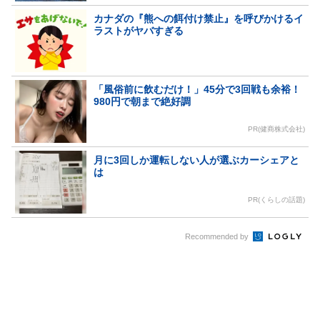
カナダの『熊への餌付け禁止』を呼びかけるイ
ラストがヤバすぎる
「風俗前に飲むだけ！」45分で3回戦も余裕！
980円で朝まで絶好調
PR(健商株式会社)
月に3回しか運転しない人が選ぶカーシェアと
は
PR(くらしの話題)
Recommended by