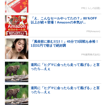
PR(くらしの話題)
「え、こんなセールやってたの？」80％OFF
以上が続々登場！Amazonの本気が...
PR(Amazon)
「風俗前に飲むだけ！」45分で3回戦も余裕！
1日31円で朝まで絶好調
PR(健商株式会社)
道民に「ヒグマに会ったら走って逃げる」と言
ったら…えぇ
道民に「ヒグマに会ったら走って逃げる」と言
ったら…えぇ