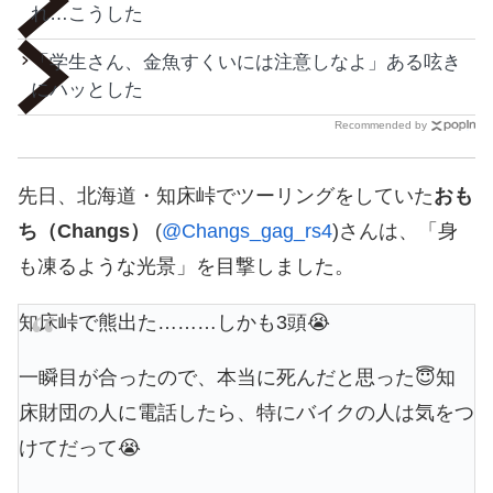
れ…こうした
「学生さん、金魚すくいには注意しなよ」ある呟き
にハッとした
Recommended by
先日、北海道・知床峠でツーリングをしていた
おも
ち（Changs）
(
@Changs_gag_rs4
)さんは、「身
も凍るような光景」を目撃しました。
知床峠で熊出た………しかも3頭😭
一瞬目が合ったので、本当に死んだと思った😇知
床財団の人に電話したら、特にバイクの人は気をつ
けてだって😭