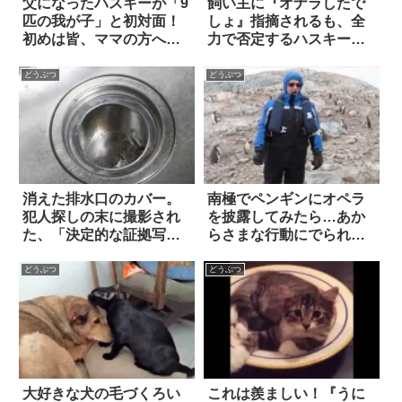
父になったハスキーが「9
飼い主に『オナラしたで
匹の我が子」と初対面！
しょ』指摘されるも、全
初めは皆、ママの方へ行
力で否定するハスキー。
ってしまうも…諦めずに
果たして、犯人は…！？
頑張った結果！？
どうぶつ
どうぶつ
消えた排水口のカバー。
南極でペンギンにオペラ
犯人探しの末に撮影され
を披露してみたら…あか
た、「決定的な証拠写
らさまな行動にでられた
真」がコチラ！！
(笑)
どうぶつ
どうぶつ
大好きな犬の毛づくろい
これは羨ましい！『うに