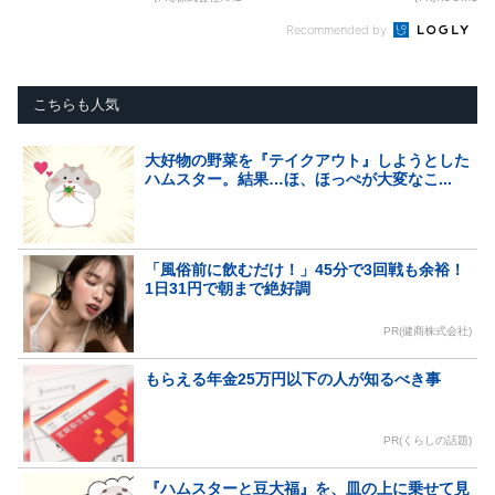
Recommended by
こちらも人気
大好物の野菜を『テイクアウト』しようとした
ハムスター。結果…ほ、ほっぺが大変なこ...
「風俗前に飲むだけ！」45分で3回戦も余裕！
1日31円で朝まで絶好調
PR(健商株式会社)
もらえる年金25万円以下の人が知るべき事
PR(くらしの話題)
『ハムスターと豆大福』を、皿の上に乗せて見