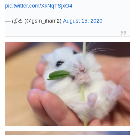
pic.twitter.com/XkNqTSjxO4
— ぱる (@gsm_iham2)
August 15, 2020