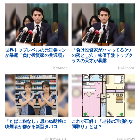
世界トップレベルの元証券マン
「負け投資家がハマってる3つ
が暴露「負け投資家の共通項」
の落とし穴」株価予測トップク
ラスの天才が暴露
[PR]Acoco.
[PR]Acoco.
「たばこ税なし」思わぬ朗報に
これが正解！「老後の理想的な
喫煙者が群がる新型タバコ
間取り」とは？
[PR]株式会社HAL
[PR]ROOMS