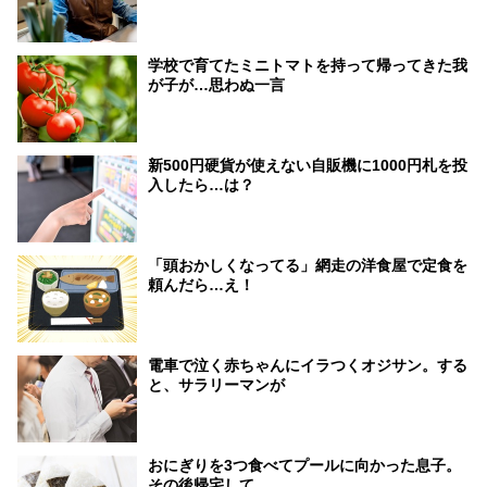
学校で育てたミニトマトを持って帰ってきた我
が子が…思わぬ一言
新500円硬貨が使えない自販機に1000円札を投
入したら…は？
「頭おかしくなってる」網走の洋食屋で定食を
頼んだら…え！
電車で泣く赤ちゃんにイラつくオジサン。する
と、サラリーマンが
おにぎりを3つ食べてプールに向かった息子。
その後帰宅して…