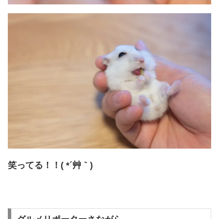
笑ってる！！( *´艸｀)