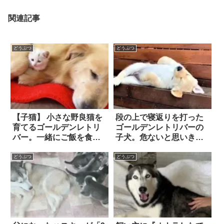
関連記事
どうぶつ
どうぶつ
【子猫】 小さな野良猫を
段の上で寝返りを打った
育てるゴールデンレトリ
ゴールデンレトリバーの
バー。一緒にご飯を食べ
子犬。危ないと思いき
たり、お風呂に入ったり
や…『大物の風格』を見
する姿は…もはや本当の
せた
どうぶつ
どうぶつ
親子！！