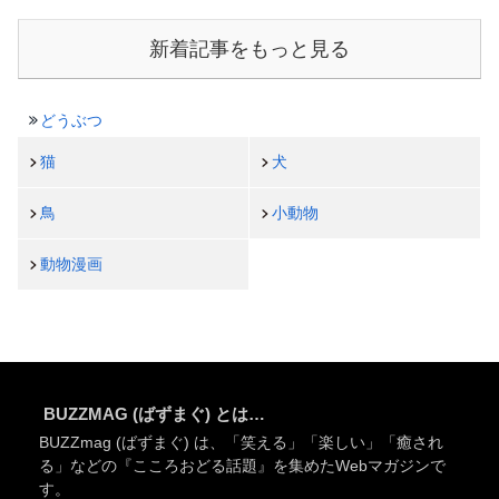
新着記事をもっと見る
どうぶつ
猫
犬
鳥
小動物
動物漫画
BUZZMAG (ばずまぐ) とは…
BUZZmag (ばずまぐ) は、「笑える」「楽しい」「癒され
る」などの『こころおどる話題』を集めたWebマガジンで
す。