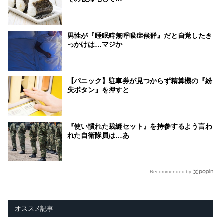
男性が『睡眠時無呼吸症候群』だと自覚したき
っかけは…マジか
【パニック】駐車券が見つからず精算機の『紛
失ボタン』を押すと
『使い慣れた裁縫セット』を持参するよう言わ
れた自衛隊員は…あ
Recommended by
オススメ記事