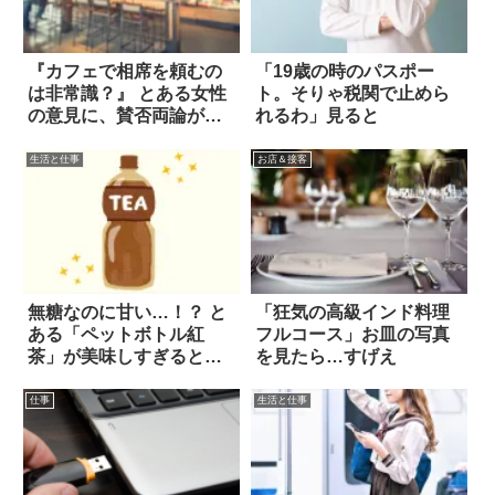
『カフェで相席を頼むの
「19歳の時のパスポー
は非常識？』 とある女性
ト。そりゃ税関で止めら
の意見に、賛否両論が沸
れるわ」見ると
き起こる！
生活と仕事
お店＆接客
無糖なのに甘い…！？ と
「狂気の高級インド料理
ある「ペットボトル紅
フルコース」お皿の写真
茶」が美味しすぎると話
を見たら…すげえ
題
仕事
生活と仕事