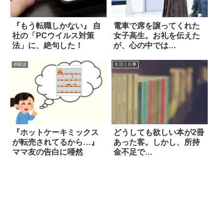
『もう転職しかない』 自
電車で席を譲ってくれた
社の「PCウイルス対策
女子高生。お礼を伝えた
法」に、絶句した！
が、心の中では…
体験談
生活と仕事
『ホットケーキミックス
どうしても欲しい本が2冊
が転売されてるから…』
あった客。しかし、所持
ママ友の告白に唖然
金不足で…