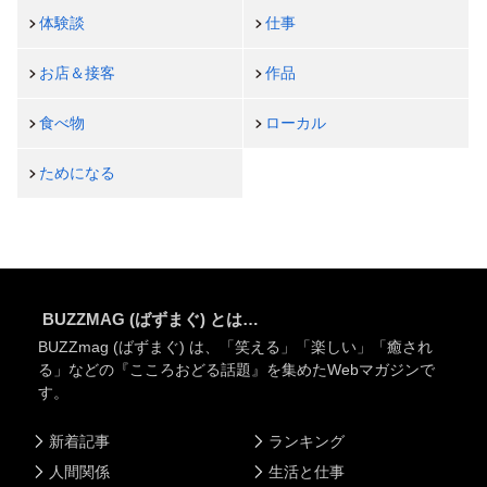
体験談
仕事
お店＆接客
作品
食べ物
ローカル
ためになる
BUZZMAG (ばずまぐ) とは…
BUZZmag (ばずまぐ) は、「笑える」「楽しい」「癒され
る」などの『こころおどる話題』を集めたWebマガジンで
す。
新着記事
ランキング
人間関係
生活と仕事