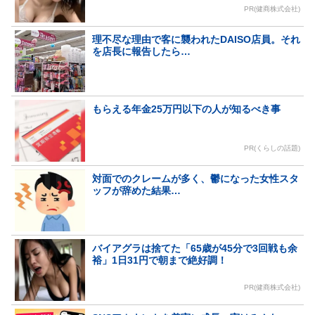
PR(健商株式会社)
理不尽な理由で客に襲われたDAISO店員。それ
を店長に報告したら…
もらえる年金25万円以下の人が知るべき事
PR(くらしの話題)
対面でのクレームが多く、鬱になった女性スタ
ッフが辞めた結果…
バイアグラは捨てた「65歳が45分で3回戦も余
裕」1日31円で朝まで絶好調！
PR(健商株式会社)