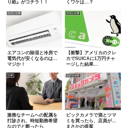
り紙』がコチラ！！
くワケは…？
生活と仕事
生活と仕事
エアコンの除湿と冷房で
【衝撃】アメリカのクレ
電気代が安くなるのは…
カでSUICAに1万円チャ
マジか！
ージした結果…
仕事
お店＆接客
激務なチームへの配属を
ビックカメラで酒とツマ
打診され、時短勤務希望
ミを買ったら、店員が…
なのでと断ったら
まさかの提案