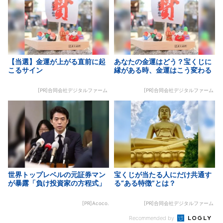
【当選】金運が上がる直前に起
あなたの金運はどう？宝くじに
こるサイン
縁がある時、金運はこう変わる
[PR]合同会社デジタルファーム
[PR]合同会社デジタルファーム
世界トップレベルの元証券マン
宝くじが当たる人にだけ共通す
が暴露「負け投資家の方程式」
る“ある特徴”とは？
[PR]Acoco.
[PR]合同会社デジタルファーム
Recommended by