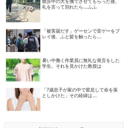
散歩中の犬を撫でさせてもらった後、
礼を言って別れたら…ふふ
「被害届だす」ゲーセンで音ゲーをプ
レイ後、ふと髪を触ったら…
暑い中働く作業員に無礼な発言をした
学生。それを見かけた教授は
「7歳息子が家の中で窒息して命を落
としかけた」その経緯は…