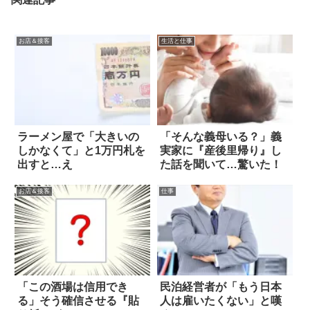
お店＆接客
生活と仕事
ラーメン屋で「大きいの
「そんな義母いる？」義
しかなくて」と1万円札を
実家に『産後里帰り』し
出すと…え
た話を聞いて…驚いた！
お店＆接客
仕事
「この酒場は信用でき
民泊経営者が「もう日本
る」そう確信させる『貼
人は雇いたくない」と嘆