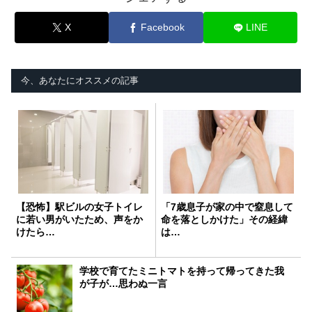
X
Facebook
LINE
今、あなたにオススメの記事
【恐怖】駅ビルの女子トイレ
「7歳息子が家の中で窒息して
に若い男がいたため、声をか
命を落としかけた」その経緯
けたら…
は…
学校で育てたミニトマトを持って帰ってきた我
が子が…思わぬ一言