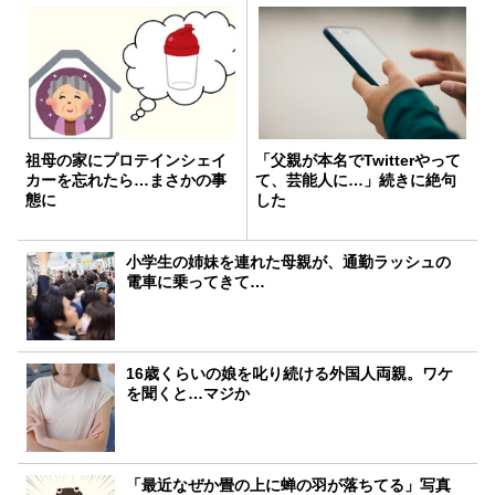
祖母の家にプロテインシェイ
「父親が本名でTwitterやって
カーを忘れたら…まさかの事
て、芸能人に…」続きに絶句
態に
した
小学生の姉妹を連れた母親が、通勤ラッシュの
電車に乗ってきて…
16歳くらいの娘を叱り続ける外国人両親。ワケ
を聞くと…マジか
「最近なぜか畳の上に蝉の羽が落ちてる」写真