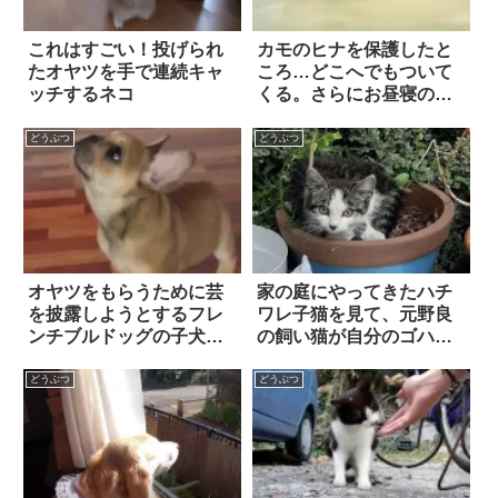
これはすごい！投げられ
カモのヒナを保護したと
たオヤツを手で連続キャ
ころ…どこへでもついて
ッチするネコ
くる。さらにお昼寝のと
きは！
どうぶつ
どうぶつ
オヤツをもらうために芸
家の庭にやってきたハチ
を披露しようとするフレ
ワレ子猫を見て、元野良
ンチブルドッグの子犬。
の飼い猫が自分のゴハン
しかし、こうなっちゃ
を分け与えた。そして…
う！
どうぶつ
どうぶつ