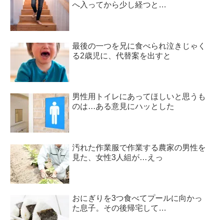
へ入ってから少し経つと…
最後の一つを兄に食べられ泣きじゃく
る2歳児に、代替案を出すと
男性用トイレにあってほしいと思うも
のは…ある意見にハッとした
汚れた作業服で作業する農家の男性を
見た、女性3人組が…えっ
おにぎりを3つ食べてプールに向かっ
た息子。その後帰宅して…