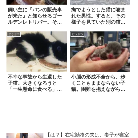
飼い主に『パンの販売車
撫でようとした猫に噛ま
が来た』と知らせるゴー
れた男性。すると、その
ルデンレトリバー。そし
様子を見ていた別の猫が
て買い物に出かける
やってきて？
と…？
どうぶつ
どうぶつ
不幸な事故から生還した
小脳の形成不全から、歩
子猫。大きくなろうと
くこともままならない子
「一生懸命に食べる」あ
猫。困難を抱えながらも
まり…！？
前向きに生きる彼に、運
命の出会いが訪れた
【は？】在宅勤務の夫は、妻子が寝室