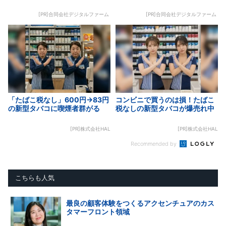
[PR]合同会社デジタルファーム
[PR]合同会社デジタルファーム
「たばこ税なし」600円→83円
コンビニで買うのは損！たばこ
の新型タバコに喫煙者群がる
税なしの新型タバコが爆売れ中
[PR]株式会社HAL
[PR]株式会社HAL
Recommended by
こちらも人気
最良の顧客体験をつくるアクセンチュアのカス
タマーフロント領域