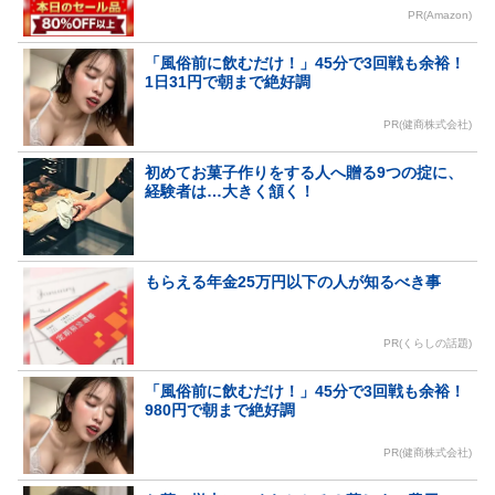
PR(Amazon)
「風俗前に飲むだけ！」45分で3回戦も余裕！
1日31円で朝まで絶好調
PR(健商株式会社)
初めてお菓子作りをする人へ贈る9つの掟に、
経験者は…大きく頷く！
もらえる年金25万円以下の人が知るべき事
PR(くらしの話題)
「風俗前に飲むだけ！」45分で3回戦も余裕！
980円で朝まで絶好調
PR(健商株式会社)