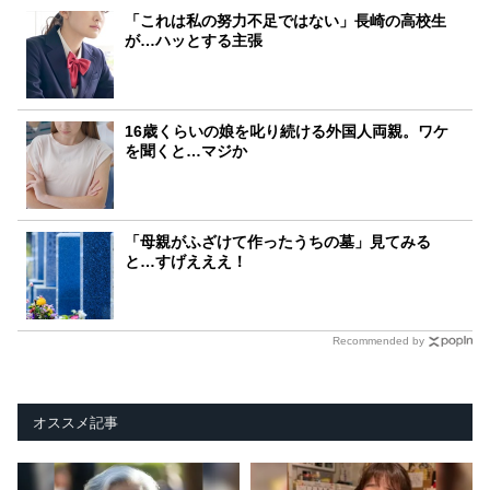
「これは私の努力不足ではない」長崎の高校生
が…ハッとする主張
16歳くらいの娘を叱り続ける外国人両親。ワケ
を聞くと…マジか
「母親がふざけて作ったうちの墓」見てみる
と…すげえええ！
Recommended by
オススメ記事