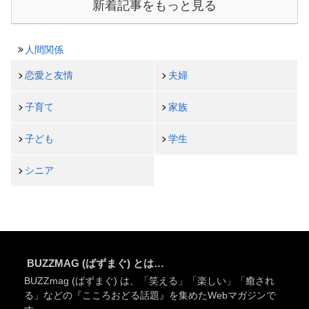
新着記事をもっと見る
人間関係
恋愛と友情
夫婦
子育て
家族
子ども
学生
シニア
BUZZMAG (ばずまぐ) とは…
BUZZmag (ばずまぐ) は、「笑える」「楽しい」「癒され
る」などの『こころおどる話題』を集めたWebマガジンで