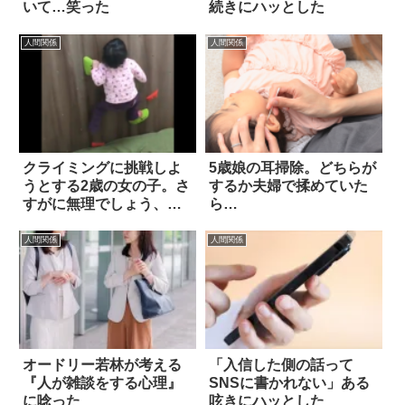
いて…笑った
続きにハッとした
人間関係
人間関係
クライミングに挑戦しよ
5歳娘の耳掃除。どちらが
うとする2歳の女の子。さ
するか夫婦で揉めていた
すがに無理でしょう、と
ら…
思ったら！？
人間関係
人間関係
オードリー若林が考える
「入信した側の話って
『人が雑談をする心理』
SNSに書かれない」ある
に唸った
呟きにハッとした