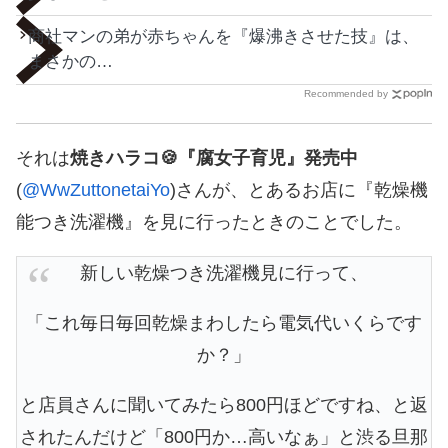
商社マンの弟が赤ちゃんを『爆沸きさせた技』は、
まさかの…
Recommended by
それは
焼きハラコ🍪『腐女子育児』発売中
(
@WwZuttonetaiYo
)さんが、とあるお店に『乾燥機
能つき洗濯機』を見に行ったときのことでした。
新しい乾燥つき洗濯機見に行って、
「これ毎日毎回乾燥まわしたら電気代いくらです
か？」
と店員さんに聞いてみたら800円ほどですね、と返
されたんだけど「800円か…高いなぁ」と渋る旦那