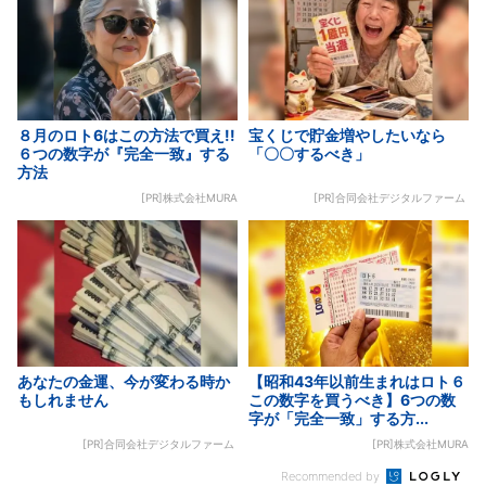
８月のロト6はこの方法で買え!!
宝くじで貯金増やしたいなら
６つの数字が『完全一致』する
「〇〇するべき」
方法
[PR]株式会社MURA
[PR]合同会社デジタルファーム
あなたの金運、今が変わる時か
【昭和43年以前生まれはロト６
もしれません
この数字を買うべき】6つの数
字が「完全一致」する方...
[PR]合同会社デジタルファーム
[PR]株式会社MURA
Recommended by