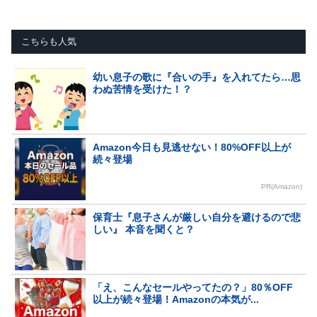
こちらも人気
幼い息子の歌に『合いの手』を入れてたら…思
わぬ苦情を受けた！？
Amazon今日も見逃せない！80%OFF以上が
続々登場
PR(Amazon)
保育士『息子さんが厳しい自分を避けるので悲
しい』 本音を聞くと？
「え、こんなセールやってたの？」80％OFF
以上が続々登場！Amazonの本気が...