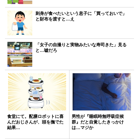
刺身が食べたいという息子に「買っておいで」
と財布を渡すと…え
「女子の自撮りと実物みたいな寿司きた」見る
と…嘘だろ
食堂にて。配膳ロボットに喜
男性が『睡眠時無呼吸症候
んだおじさんが、頭を撫でた
群』だと自覚したきっかけ
結果…
は…マジか