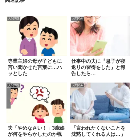
関連記事
人間関係
人間関係
専業主婦の母が子どもに
仕事中の夫に『息子が寝
言い聞かせた言葉に…ハ
返りの習得をした』と報
ッとした
告したら…
人間関係
人間関係
夫「やめなさい！」3歳娘
「言われたくないことを
が何をやらかしたのか覗
沈黙してくれる人は…」