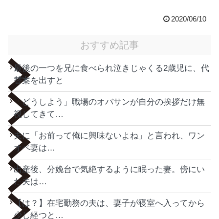
2020/06/10
おすすめ記事
最後の一つを兄に食べられ泣きじゃくる2歳児に、代
替案を出すと
「どうしよう」職場のオバサンが自分の挨拶だけ無
視してきて…
夫に「お前って俺に興味ないよね」と言われ、ワン
オペ妻は…
出産後、分娩台で気絶するように眠った妻。傍にい
た夫は…
【は？】在宅勤務の夫は、妻子が寝室へ入ってから
少し経つと…