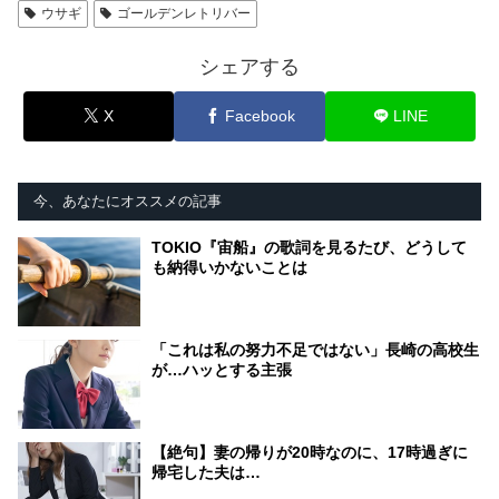
ウサギ
ゴールデンレトリバー
シェアする
X
Facebook
LINE
今、あなたにオススメの記事
TOKIO『宙船』の歌詞を見るたび、どうして
も納得いかないことは
「これは私の努力不足ではない」長崎の高校生
が…ハッとする主張
【絶句】妻の帰りが20時なのに、17時過ぎに
帰宅した夫は…