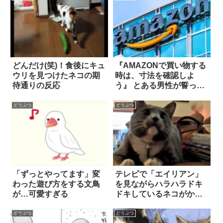
どんだけ(笑)！食後にキュ
『AMAZONで買い物する
ウリを見つけたネコの期
時は、寸法を確認しよ
待通りの反応
う』 とある男性が誓った
ワケは？
どうぶつ
どうぶつ
「ずっとやってます」変
テレビで「エイリアン」
わった遊び方をする文鳥
を見ながらハラハラドキ
が…可愛すぎる
ドキしているネコがかわ
いい
どうぶつ
どうぶつ