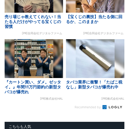
売り場じゃ教えてくれない！当
【宝くじの裏技】当たる側に回
たる人だけがやってる宝くじの
るか、このままか
習慣
[PR]合同会社デジタルファーム
[PR]合同会社デジタルファーム
『カートン買い、ダメ。ゼッタ
タバコ業界に衝撃！「たばこ税
イ。』年間11万円節約の新型タ
なし」新型タバコが爆売れ中
バコが爆売れ
[PR]株式会社HAL
[PR]株式会社HAL
Recommended by
こちらも人気