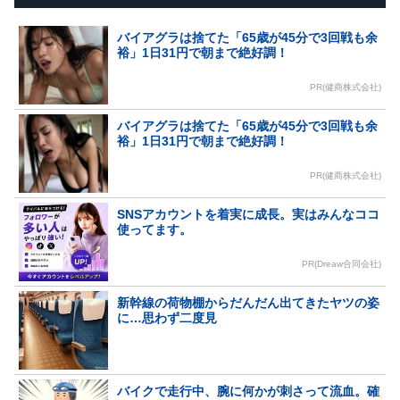
バイアグラは捨てた「65歳が45分で3回戦も余
裕」1日31円で朝まで絶好調！
PR(健商株式会社)
バイアグラは捨てた「65歳が45分で3回戦も余
裕」1日31円で朝まで絶好調！
PR(健商株式会社)
SNSアカウントを着実に成長。実はみんなココ
使ってます。
PR(Dreaw合同会社)
新幹線の荷物棚からだんだん出てきたヤツの姿
に…思わず二度見
バイクで走行中、腕に何かが刺さって流血。確