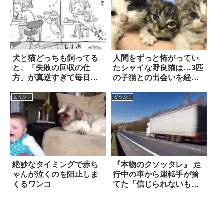
犬と猫どっちも飼ってる
人間をずっと怖がってい
と、「失敗の回収の仕
たシャイな野良猫は…3匹
方」が真逆すぎて毎日た
の子猫との出会いを経
のしい 2枚
て、いつしか「頼もしい
先輩」へと成長した！！
どうぶつ
どうぶつ
絶妙なタイミングで赤ち
『本物のクソッタレ』 走
ゃんが泣くのを阻止しま
行中の車から運転手が捨
くるワンコ
てた「信じられないも
の」は…