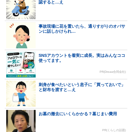
認すると…え
事故現場に花を置いたら、通りすがりのオバサ
ンに話しかけられ…
SNSアカウントを着実に成長。実はみんなココ
使ってます。
PR(Dreaw合同会社)
刺身が食べたいという息子に「買っておいで」
と財布を渡すと…え
お墓の撤去にいくらかかる？墓じまい費用
PR(くらしの話題)