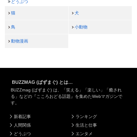
どうぶつ
猫
犬
鳥
小動物
動物漫画
BUZZMAG (ばずまぐ) とは…
BUZZmag (ばずまぐ) は、「笑える」「楽しい」「癒され
る」などの『こころおどる話題』を集めたWebマガジンで
す。
新着記事
ランキング
人間関係
生活と仕事
どうぶつ
エンタメ