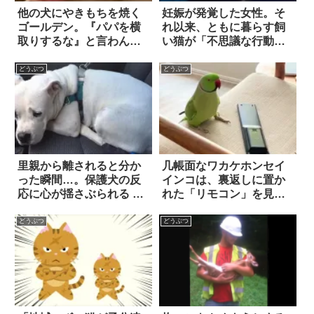
他の犬にやきもちを焼く
妊娠が発覚した女性。そ
ゴールデン。『パパを横
れ以来、ともに暮らす飼
取りするな』と言わんば
い猫が「不思議な行動」
かりの猛アピールが…健
を取り始めて？
気すぎて悶絶！！
どうぶつ
どうぶつ
里親から離されると分か
几帳面なワカケホンセイ
った瞬間…。保護犬の反
インコは、裏返しに置か
応に心が揺さぶられる 5
れた「リモコン」を見る
枚
と…こうしちゃう！！
どうぶつ
どうぶつ