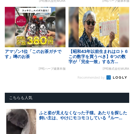
[PR]株式会社MURA
[PR]ハーブ健康本舗
アマゾン1位「このお茶ガチで
【昭和43年以前生まれはロト６
す」噂のお茶
この数字を買うべき】6つの数
字が「完全一致」する方...
[PR]ハーブ健康本舗
[PR]株式会社MURA
Recommended by
こちらも人気
ふと姿が見えなくなった子猫。あたりを探した
飼い主は、やけにモコモコしている『ルー...