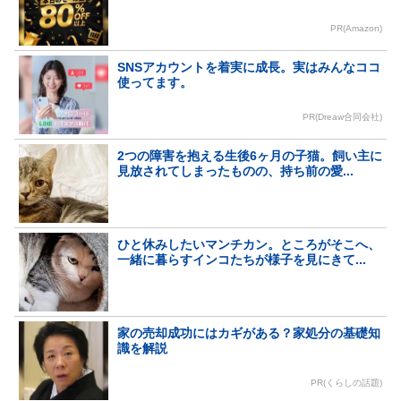
PR(Amazon)
SNSアカウントを着実に成長。実はみんなココ
使ってます。
PR(Dreaw合同会社)
2つの障害を抱える生後6ヶ月の子猫。飼い主に
見放されてしまったものの、持ち前の愛...
ひと休みしたいマンチカン。ところがそこへ、
一緒に暮らすインコたちが様子を見にきて...
家の売却成功にはカギがある？家処分の基礎知
識を解説
PR(くらしの話題)