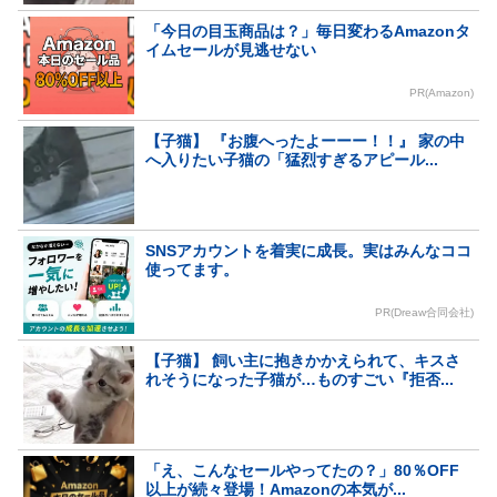
「今日の目玉商品は？」毎日変わるAmazonタ
イムセールが見逃せない
PR(Amazon)
【子猫】 『お腹へったよーーー！！』 家の中
へ入りたい子猫の「猛烈すぎるアピール...
SNSアカウントを着実に成長。実はみんなココ
使ってます。
PR(Dreaw合同会社)
【子猫】 飼い主に抱きかかえられて、キスさ
れそうになった子猫が…ものすごい『拒否...
「え、こんなセールやってたの？」80％OFF
以上が続々登場！Amazonの本気が...