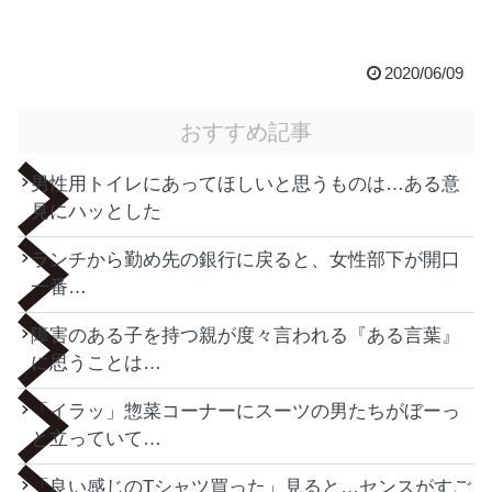
2020/06/09
おすすめ記事
男性用トイレにあってほしいと思うものは…ある意
見にハッとした
ランチから勤め先の銀行に戻ると、女性部下が開口
一番…
障害のある子を持つ親が度々言われる『ある言葉』
に思うことは…
「イラッ」惣菜コーナーにスーツの男たちがぼーっ
と立っていて…
「良い感じのTシャツ買った」見ると…センスがすご