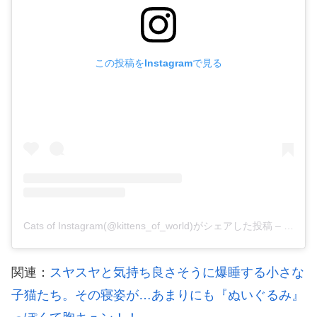
この投稿をInstagramで見る
Cats of Instagram(@kittens_of_world)がシェアした投稿
–
2020
関連：
スヤスヤと気持ち良さそうに爆睡する小さな
子猫たち。その寝姿が…あまりにも『ぬいぐるみ』