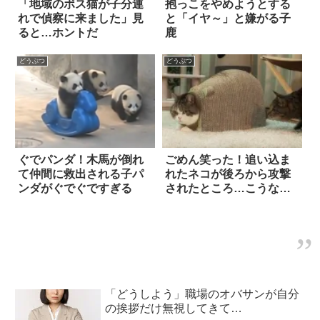
「地域のボス猫が子分連
抱っこをやめようとする
れで偵察に来ました」見
と「イヤ～」と嫌がる子
ると…ホントだ
鹿
どうぶつ
どうぶつ
ぐでパンダ！木馬が倒れ
ごめん笑った！追い込ま
て仲間に救出される子パ
れたネコが後ろから攻撃
ンダがぐでぐですぎる
されたところ…こうなり
ました(笑)
「どうしよう」職場のオバサンが自分
の挨拶だけ無視してきて…