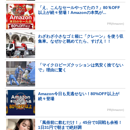
「え、こんなセールやってたの？」80％OFF
以上が続々登場！Amazonの本気が...
PR(Amazon)
わざわざ小さなゴミ箱に「クレーン」を使う収
集車。なぜかと眺めてたら、すげえ！！
「マイクロビーズクッションは気安く捨てない
で」理由に驚く
Amazon今日も見逃せない！80%OFF以上が
続々登場
PR(Amazon)
「風俗前に飲むだけ！」45分で3回戦も余裕！
1日31円で朝まで絶好調