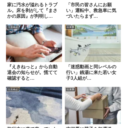
家に汚水が溢れるトラブ
「市民の皆さんにお願
ル。床を剥がして『まさ
い」運転中、救急車に気
かの原因』が判明し
づいたらまず…
た…！
注意喚起
出来事
『えきねっと』から自動
「迷惑動画と同レベルの
退会の知らせが。慌てて
行い」銭湯に来た若い女
確認すると…
子3人組が…
注意喚起
出来事