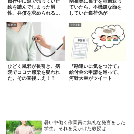
旅行中に道で売っていた
南相馬に菓子を毎週送っ
絵を踏んでしまった男
ていたら、不機嫌な顔を
性。弁償を求められる
していた集荷係が
も、あれ！？
出来事
注意喚起
ひどく風邪が長引き、病
『勘違いに気をつけて』
院でコロナ感染を疑われ
給付金の申請を巡って、
た。その直後…え！？
河野大臣がツイート
暑い中働く作業員に無礼な発言をした
学生。それを見かけた教授は