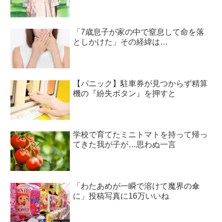
「7歳息子が家の中で窒息して命を落
としかけた」その経緯は…
【パニック】駐車券が見つからず精算
機の『紛失ボタン』を押すと
学校で育てたミニトマトを持って帰っ
てきた我が子が…思わぬ一言
「わたあめが一瞬で溶けて魔界の傘
に」投稿写真に16万いいね