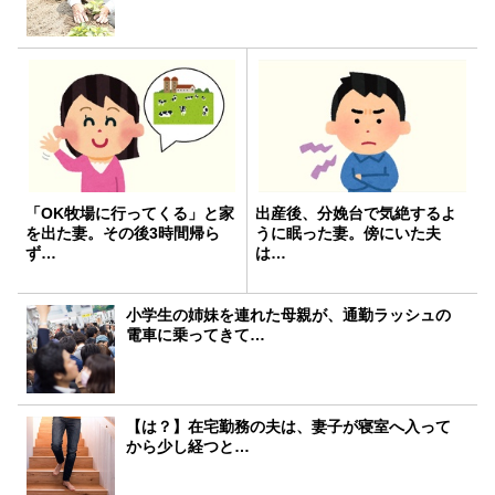
「OK牧場に行ってくる」と家
出産後、分娩台で気絶するよ
を出た妻。その後3時間帰ら
うに眠った妻。傍にいた夫
ず…
は…
小学生の姉妹を連れた母親が、通勤ラッシュの
電車に乗ってきて…
【は？】在宅勤務の夫は、妻子が寝室へ入って
から少し経つと…