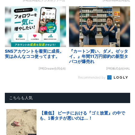
SNSアカウントを着実に成長。
『カートン買い、ダメ。ゼッタ
実はみんなココ使ってます。
イ。』年間11万円節約の新型タ
バコが爆売れ
[PR]Dreaw合同会社
[PR]株式会社HAL
Recommended by
こちらも人気
【最低】 ビーチにおける『ゴミ放置』の中で
も、1番タチが悪いのは…！