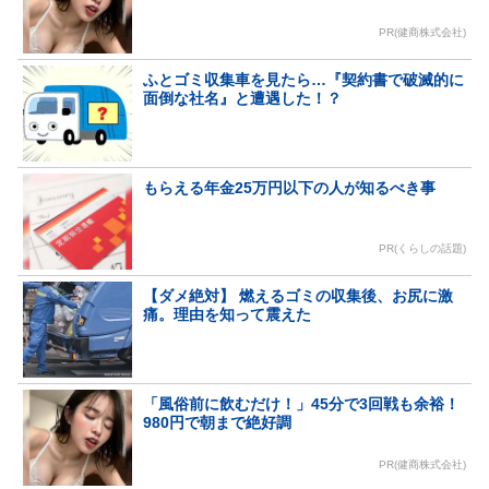
PR(健商株式会社)
ふとゴミ収集車を見たら…『契約書で破滅的に
面倒な社名』と遭遇した！？
もらえる年金25万円以下の人が知るべき事
PR(くらしの話題)
【ダメ絶対】 燃えるゴミの収集後、お尻に激
痛。理由を知って震えた
「風俗前に飲むだけ！」45分で3回戦も余裕！
980円で朝まで絶好調
PR(健商株式会社)