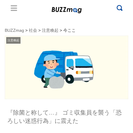
BUZZmag
>
社会
>
注意喚起
> 今ここ
注意喚起
『除菌と称して…』 ゴミ収集員を襲う「恐
ろしい迷惑行為」に震えた