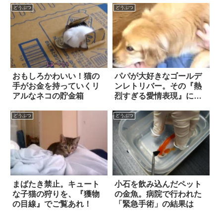
りの看病を続けた結
どうぶつ
どうぶつ
果…！
おもしろかわいい！猫の
パパが大好きなゴールデ
手がお金を持っていくリ
ンレトリバー。その『熱
アルなネコの貯金箱
烈すぎる愛情表現』に、
思わずニンマリしてしま
う
どうぶつ
どうぶつ
まばたき禁止。キュート
小石を飲み込んだペット
な子猫の狩りを、『獲物
の金魚。病院で行われた
の目線』でご覧あれ！
「緊急手術」の結果は