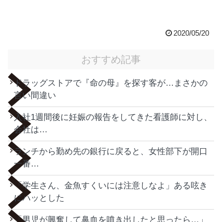
2020/05/20
おすすめ記事
ドラッグストアで『命の母』を探す客が…まさかの
言い間違い
入社1週間後に妊娠の報告をしてきた看護師に対し、
会社は…
ランチから勤め先の銀行に戻ると、女性部下が開口
一番…
「学生さん、金魚すくいには注意しなよ」ある呟き
にハッとした
「男児が興奮して鼻血を噴き出したと思ったら…」