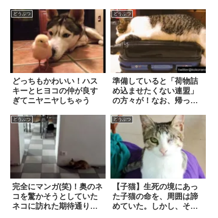
どうぶつ
どうぶつ
どっちもかわいい！ハス
準備していると「荷物詰
キーとヒヨコの仲が良す
め込ませたくない連盟」
ぎてニヤニヤしちゃう
の方々が！なお、帰って
くると… 5枚
どうぶつ
どうぶつ
完全にマンガ(笑)！奥のネ
【子猫】生死の境にあっ
コを驚かそうとしていた
た子猫の命を、周囲は諦
ネコに訪れた期待通りの
めていた。しかし、それ
オチ
でも負けじと愛情たっぷ