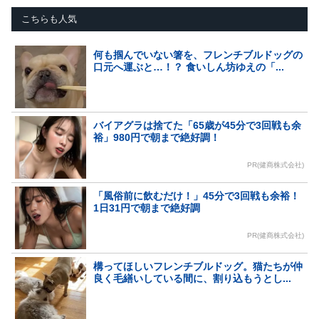
こちらも人気
何も掴んでいない箸を、フレンチブルドッグの
口元へ運ぶと…！？ 食いしん坊ゆえの「...
バイアグラは捨てた「65歳が45分で3回戦も余
裕」980円で朝まで絶好調！
PR(健商株式会社)
「風俗前に飲むだけ！」45分で3回戦も余裕！
1日31円で朝まで絶好調
PR(健商株式会社)
構ってほしいフレンチブルドッグ。猫たちが仲
良く毛繕いしている間に、割り込もうとし...