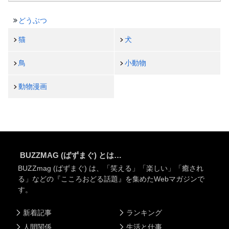
どうぶつ
猫
犬
鳥
小動物
動物漫画
BUZZMAG (ばずまぐ) とは…
BUZZmag (ばずまぐ) は、「笑える」「楽しい」「癒され
る」などの『こころおどる話題』を集めたWebマガジンで
す。
新着記事
ランキング
人間関係
生活と仕事