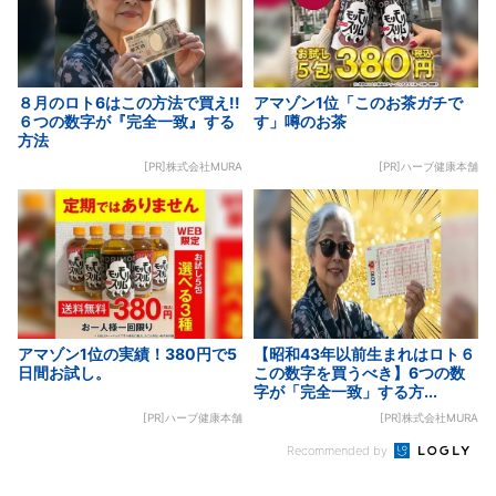
８月のロト6はこの方法で買え!!
アマゾン1位「このお茶ガチで
６つの数字が『完全一致』する
す」噂のお茶
方法
[PR]株式会社MURA
[PR]ハーブ健康本舗
アマゾン1位の実績！380円で5
【昭和43年以前生まれはロト６
日間お試し。
この数字を買うべき】6つの数
字が「完全一致」する方...
[PR]ハーブ健康本舗
[PR]株式会社MURA
Recommended by