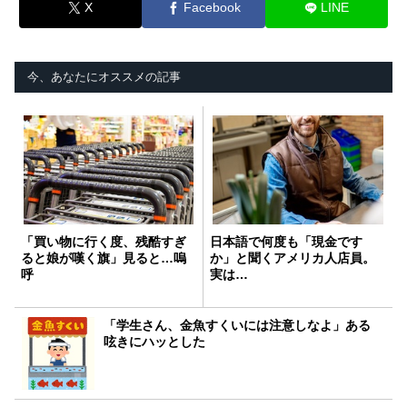
X
Facebook
LINE
今、あなたにオススメの記事
「買い物に行く度、残酷すぎ
日本語で何度も「現金です
ると娘が嘆く旗」見ると…嗚
か」と聞くアメリカ人店員。
呼
実は…
「学生さん、金魚すくいには注意しなよ」ある
呟きにハッとした