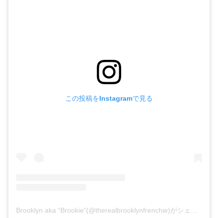
この投稿をInstagramで見る
Brooklyn aka “Brookie”(@therealbrooklynfrenchie)がシェアした投稿