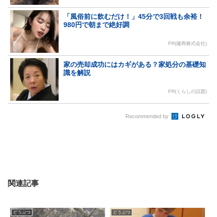
「風俗前に飲むだけ！」45分で3回戦も余裕！
980円で朝まで絶好調
PR(健商株式会社)
家の売却成功にはカギがある？家処分の基礎知
識を解説
PR(くらしの話題)
Recommended by
関連記事
どうぶつ
どうぶつ