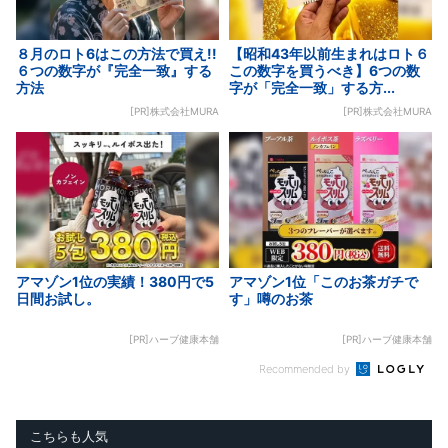
８月のロト6はこの方法で買え!!
【昭和43年以前生まれはロト６
６つの数字が『完全一致』する
この数字を買うべき】6つの数
方法
字が「完全一致」する方...
[PR]株式会社MURA
[PR]株式会社MURA
アマゾン1位の実績！380円で5
アマゾン1位「このお茶ガチで
日間お試し。
す」噂のお茶
[PR]ハーブ健康本舗
[PR]ハーブ健康本舗
Recommended by
こちらも人気