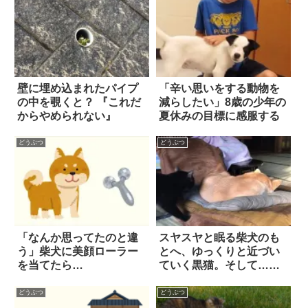
壁に埋め込まれたパイプ
「辛い思いをする動物を
の中を覗くと？ 『これだ
減らしたい」8歳の少年の
からやめられない』
夏休みの目標に感服する
どうぶつ
どうぶつ
「なんか思ってたのと違
スヤスヤと眠る柴犬のも
う」柴犬に美顔ローラー
とへ、ゆっくりと近づい
を当てたら…
ていく黒猫。そして…
『謎すぎる行動』にホッ
コリ笑った！！
どうぶつ
どうぶつ