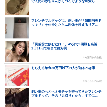
で人間の赤ちゃんがくつろぐような可愛ら...
フレンチブルドッグに、飼い主が「瞬間消失ド
ッキリ」を仕掛けたら…想像を超えるリア...
「風俗前に飲むだけ！」45分で3回戦も余裕！
1日31円で朝まで絶好調
PR(健商株式会社)
もらえる年金25万円以下の人が知るべき事
PR(くらしの話題)
飼い主のもとへオモチャを持ってきたフレンチ
ブルドッグ。その『足取り』から、すでに...