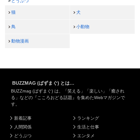
どうぶつ
猫
犬
鳥
小動物
動物漫画
BUZZMAG (ばずまぐ) とは…
BUZZmag (ばずまぐ) は、「笑える」「楽しい」「癒され
る」などの『こころおどる話題』を集めたWebマガジンで
す。
新着記事
ランキング
人間関係
生活と仕事
どうぶつ
エンタメ