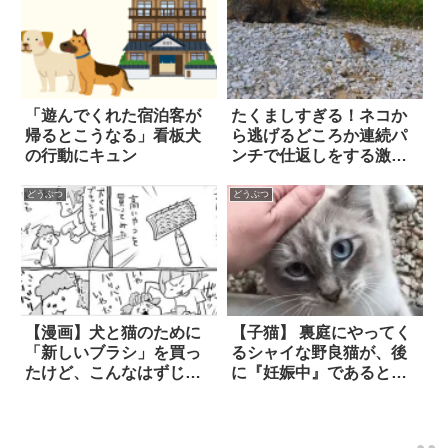
「遊んでくれた宿泊客が
たくましすぎる！ネコか
帰るとこうなる」看板犬
ら逃げるどころか連続パ
の行動にキュン
ンチで仕返しをする激お
こリス
どうぶつ
どうぶつ
【漫画】犬と猫のために
【子猫】 裏庭にやってく
「新しいブラシ」を買っ
るシャイな野良猫が、後
たけど、こんなはずじゃ
に『妊娠中』であると判
なかった！ 2枚
明。たまらず家に招き入
れ、献身的にケアした
ら…？