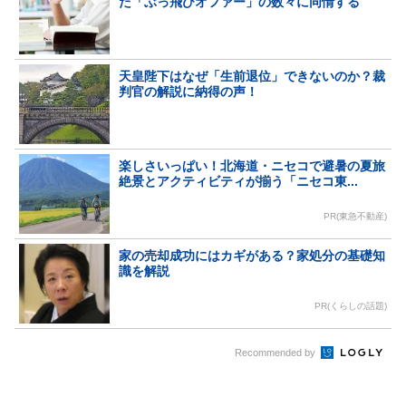
た「ぶっ飛びオファー」の数々に同情する
天皇陛下はなぜ「生前退位」できないのか？裁
判官の解説に納得の声！
楽しさいっぱい！北海道・ニセコで避暑の夏旅
絶景とアクティビティが揃う「ニセコ東...
PR(東急不動産)
家の売却成功にはカギがある？家処分の基礎知
識を解説
PR(くらしの話題)
Recommended by