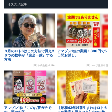
オススメ記事
８月のロト6はこの方法で買え!!
アマゾン1位の実績！380円で5
６つの数字が『完全一致』する
日間お試し。
方法
[PR]株式会社MURA
[PR]ハーブ健康本舗
アマゾン1位「このお茶ガチで
【昭和43年以前生まれはロト６
す」噂のお茶
この数字を買うべき】6つの数