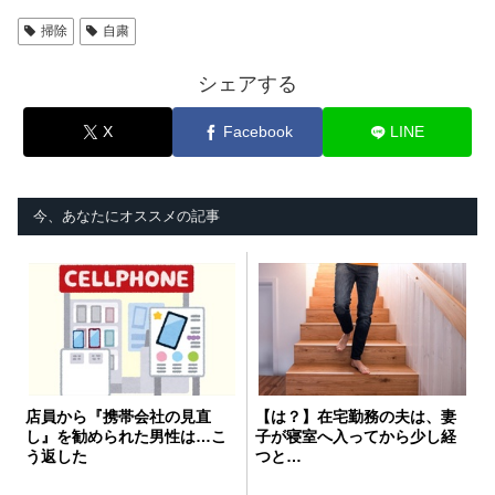
掃除
自粛
シェアする
X
Facebook
LINE
今、あなたにオススメの記事
店員から『携帯会社の見直
【は？】在宅勤務の夫は、妻
し』を勧められた男性は…こ
子が寝室へ入ってから少し経
う返した
つと…