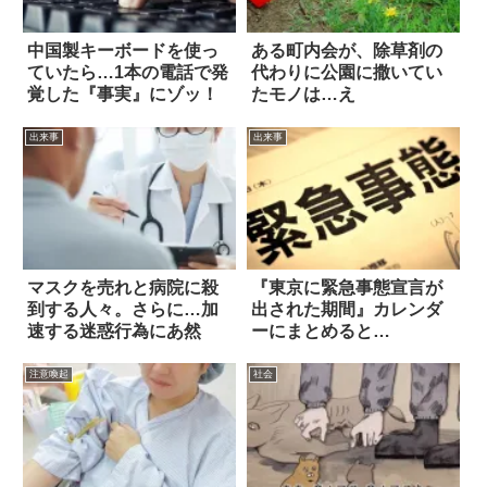
中国製キーボードを使っ
ある町内会が、除草剤の
ていたら…1本の電話で発
代わりに公園に撒いてい
覚した『事実』にゾッ！
たモノは…え
出来事
出来事
マスクを売れと病院に殺
『東京に緊急事態宣言が
到する人々。さらに…加
出された期間』カレンダ
速する迷惑行為にあ然
ーにまとめると…
注意喚起
社会