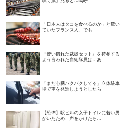
嘆く旗」見ると…嗚呼
「日本人はタコを食べるのか」と驚い
ていたフランス人。でも
『使い慣れた裁縫セット』を持参する
よう言われた自衛隊員は…あ
「まだ心臓バクバクしてる」立体駐車
場で車を発進しようとしたら
【恐怖】駅ビルの女子トイレに若い男
がいたため、声をかけたら…