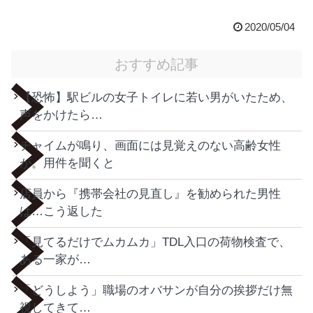
2020/05/04
おすすめ記事
【恐怖】駅ビルの女子トイレに若い男がいたため、
声をかけたら…
チャイムが鳴り、画面には見覚えのない高齢女性
が。用件を聞くと
店員から『携帯会社の見直し』を勧められた男性
は…こう返した
「見てるだけでムカムカ」TDL入口の荷物検査で、
ある一家が…
「どうしよう」職場のオバサンが自分の挨拶だけ無
視してきて…