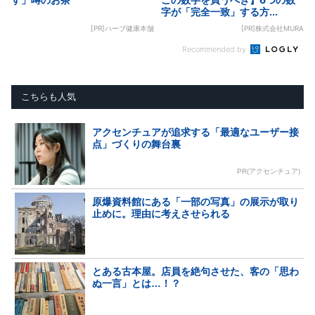
字が「完全一致」する方...
[PR]ハーブ健康本舗
[PR]株式会社MURA
Recommended by
こちらも人気
アクセンチュアが追求する「最適なユーザー接
点」づくりの舞台裏
PR(アクセンチュア)
原爆資料館にある「一部の写真」の展示が取り
止めに。理由に考えさせられる
とある古本屋。店員を絶句させた、客の「思わ
ぬ一言」とは…！？