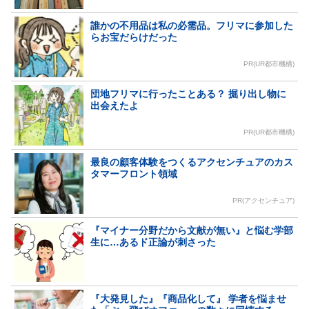
誰かの不用品は私の必需品。フリマに参加した
らお宝だらけだった
PR(UR都市機構)
団地フリマに行ったことある？ 掘り出し物に
出会えたよ
PR(UR都市機構)
最良の顧客体験をつくるアクセンチュアのカス
タマーフロント領域
PR(アクセンチュア)
『マイナー分野だから文献が無い』と悩む学部
生に…あるド正論が刺さった
『大発見した』『商品化して』 学者を悩ませ