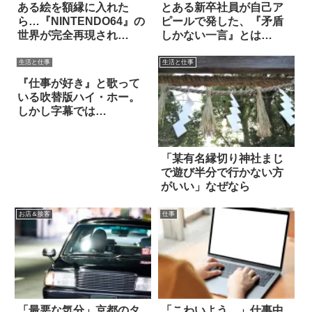
ある絵を額縁に入れた
とある新卒社員が自己ア
ら…『NINTENDO64』の
ピールで発した、『矛盾
世界が完全再現され
しかない一言』とは…
た！？
生活と仕事
生活と仕事
『仕事が好き』と歌って
いる吹替版ハイ・ホー。
しかし字幕では…
「某有名縁切り神社まじ
で遊び半分で行かない方
がいい」なぜなら
お店＆接客
仕事
「最悪な気分」京都のタ
「こわいよう…」仕事中