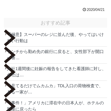
2020/04/21
おすすめ記事
【極意】スーパーのレジに並んだ後、やってはいけ
ない行動は
ランチから勤め先の銀行に戻ると、女性部下が開口
一番…
入社1週間後に妊娠の報告をしてきた看護師に対し、
会社は…
「見てるだけでムカムカ」TDL入口の荷物検査で、
ある一家が…
「事件！」アメリカに滞在中の日本人が、ホテルの
部屋に戻ったら