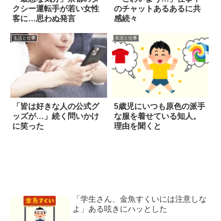
クシー運転手が若い女性
のチャットあるあるに共
客に…思わぬ発言
感続々
生活と仕事
生活と仕事
「皆は好きな人の公式グ
5歳児にいつも原色の派手
ッズが…」続く問いかけ
な服を着せている知人。
に笑った
理由を聞くと
「学生さん、金魚すくいには注意しな
よ」ある呟きにハッとした