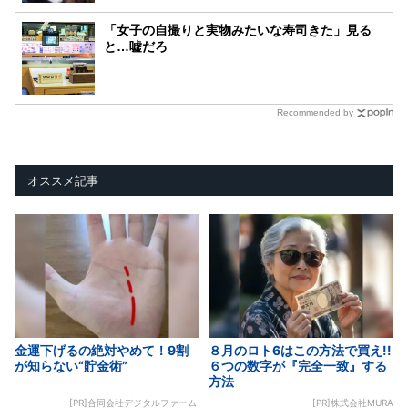
「女子の自撮りと実物みたいな寿司きた」見る
と…嘘だろ
Recommended by
オススメ記事
金運下げるの絶対やめて！9割
８月のロト6はこの方法で買え!!
が知らない“貯金術”
６つの数字が『完全一致』する
方法
[PR]合同会社デジタルファーム
[PR]株式会社MURA