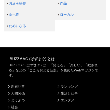
お店＆接客
作品
食べ物
ローカル
ためになる
BUZZMAG (ばずまぐ) とは…
BUZZmag (ばずまぐ) は、「笑える」「楽しい」「癒され
る」などの『こころおどる話題』を集めたWebマガジンで
す。
新着記事
ランキング
人間関係
生活と仕事
どうぶつ
エンタメ
社会