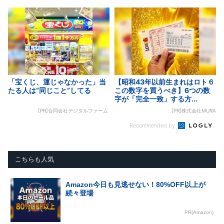
「宝くじ、運じゃなかった」当
【昭和43年以前生まれはロト６
たる人は“同じこと”してる
この数字を買うべき】6つの数
字が「完全一致」する方...
[PR]合同会社デジタルファーム
[PR]株式会社MURA
Recommended by
こちらも人気
Amazon今日も見逃せない！80%OFF以上が
続々登場
PR(Amazon)