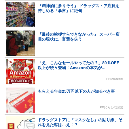
『精神的に参りそう』 ドラッグストア店員を
苦しめる「暴言」に絶句
『最後の挨拶すらできなかった』 スーパー店
員の現状に、言葉を失う
「え、こんなセールやってたの？」80％OFF
以上が続々登場！Amazonの本気が...
PR(Amazon)
もらえる年金25万円以下の人が知るべき事
PR(くらしの話題)
ドラッグストアに『マスクなし』の貼り紙。そ
れを見た客は…え！？