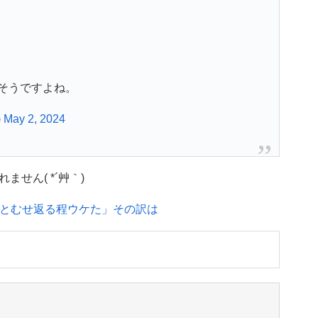
そうですよね。
)
May 2, 2024
せん( *´艸｀)
うとむせ返る程ウケた」その訳は