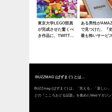
東京大学LEGO部員
ある男性がAMAZ
が完成させた驚くべ
で見つけた、『
き作品に、TWITTER
最も怖いサービ
で絶賛の嵐！
がコチラ…！
BUZZMAG (ばずまぐ) とは…
BUZZmag (ばずまぐ) は、「笑える」「楽しい
どの『こころおどる話題』を集めたWebマガジン