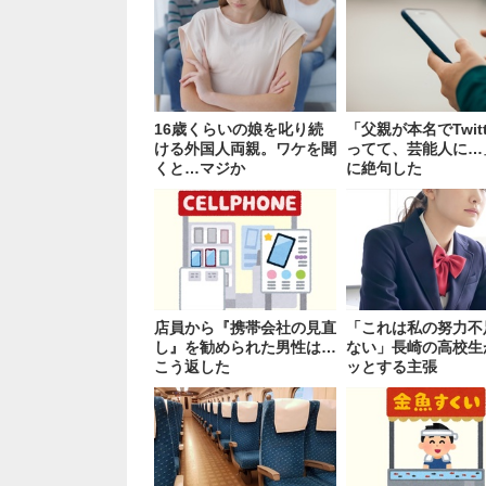
16歳くらいの娘を叱り続
「父親が本名でTwitt
ける外国人両親。ワケを聞
ってて、芸能人に…
くと…マジか
に絶句した
店員から『携帯会社の見直
「これは私の努力不
し』を勧められた男性は…
ない」長崎の高校生
こう返した
ッとする主張