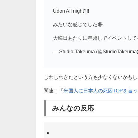
Udon All night?!!
みたいな感じでした😂
大晦日あたりに年越しでイベントして
— Studio-Takeuma (@StudioTakeuma
じわじわきたという方も少なくないかもしれま
関連：
「米国人に日本人の死因TOPを言
みんなの反応
●