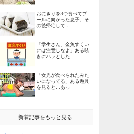
おにぎりを3つ食べてプ
ールに向かった息子。そ
の後帰宅して…
「学生さん、金魚すくい
には注意しなよ」ある呟
きにハッとした
「女児が食べられたみた
いになってる」ある遊具
を見ると…あっ
新着記事をもっと見る