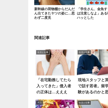
新幹線の荷物棚からだんだ
「学生さん、金魚す
ん出てきたヤツの姿に…思
は注意しなよ」ある
わず二度見
ハッとした
関連記事
生活と仕事
生活と仕事
「在宅勤務してたら
現地スタッフと
入ってきた」侵入者
で話す若者。留
の正体は…えええ
験があるのかと
たら
作品
生活と仕事