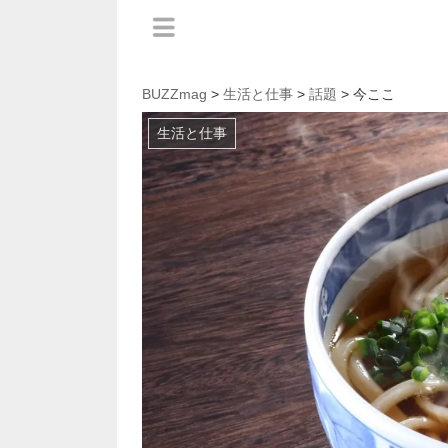
BUZZmag
>
生活と仕事
>
話題
> 今ここ
生活と仕事