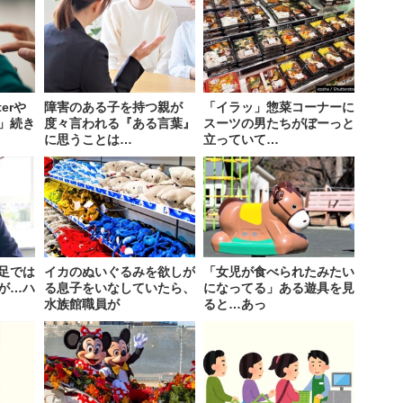
erや
障害のある子を持つ親が
「イラッ」惣菜コーナーに
」続き
度々言われる『ある言葉』
スーツの男たちがぼーっと
に思うことは…
立っていて…
足では
イカのぬいぐるみを欲しが
「女児が食べられたみたい
が…ハ
る息子をいなしていたら、
になってる」ある遊具を見
水族館職員が
ると…あっ