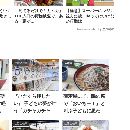
くいに
「見てるだけでムカムカ」
【極意】スーパーのレジに
呟きに
TDL入口の荷物検査で、あ
並んだ後、やってはいけな
る一家が…
い行動は
Recommended by
生活と仕事
体験談
英語
『ひたすら押した
蕎麦屋にて、隣の席
学経
い』 子どもの夢が叶
で「おいちー！」と
思っ
う「ガチャガチャ」
叫ぶ子どもに思わ
に称賛の嵐
ず…
生活と仕事
生活と仕事