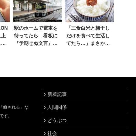
ON
駅のホームで電車を
「三食白米と梅干し
史上
待ってたら…看板に
だけを食べて生活し
ス』
『予期せぬ文言』が
てたら…」まさかの
表示された！！
事態に
新着記事
」「癒される」な
人間関係
です。
どうぶつ
社会