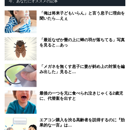
今、あなたにオススメの記事
「俺は将来子どもいらん」と言う息子に理由を
聞いたら…えぇ
「最近なぜか畳の上に蝉の羽が落ちてる」写真
を見ると…あっ
「メガネを無くす息子に妻が斜め上の対策を編
み出した」見ると…
最後の一つを兄に食べられ泣きじゃくる2歳児
に、代替案を出すと
エアコン購入を渋る高齢者を説得するのに『効
果的な一言』は…