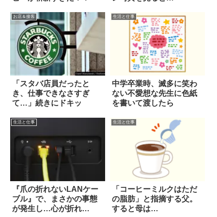
お店＆接客
生活と仕事
「スタバ店員だったと
中学卒業時、滅多に笑わ
き、仕事できなさすぎ
ない不愛想な先生に色紙
て…」続きにドキッ
を書いて渡したら
生活と仕事
生活と仕事
『爪の折れないLANケー
「コーヒーミルクはただ
ブル』で、まさかの事態
の脂肪」と指摘する父。
が発生し…心が折れ
すると母は…