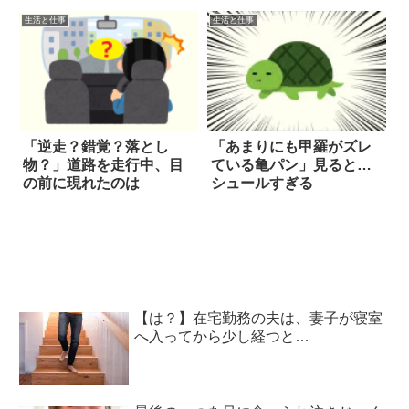
た！？
生活と仕事
生活と仕事
「逆走？錯覚？落とし
「あまりにも甲羅がズレ
物？」道路を走行中、目
ている亀パン」見ると…
の前に現れたのは
シュールすぎる
【は？】在宅勤務の夫は、妻子が寝室
へ入ってから少し経つと…