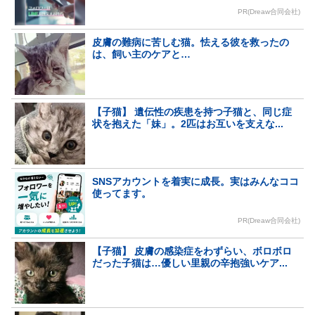
PR(Dreaw合同会社)
皮膚の難病に苦しむ猫。怯える彼を救ったの
は、飼い主のケアと…
【子猫】 遺伝性の疾患を持つ子猫と、同じ症
状を抱えた「妹」。2匹はお互いを支えな...
SNSアカウントを着実に成長。実はみんなココ
使ってます。
PR(Dreaw合同会社)
【子猫】 皮膚の感染症をわずらい、ボロボロ
だった子猫は…優しい里親の辛抱強いケア...