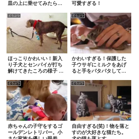
皿の上に乗せてみたら…
可愛すぎる！
予想通りの『モチモチ
感』に、悶絶！！
どうぶつ
どうぶつ
ほっこりかわいい！新入
かわいすぎる！保護した
り子犬とセンパイが打ち
子ウサギにミルクをあげ
解けてきたころの様子 21
ると手をパタパタして上
選
機嫌
どうぶつ
どうぶつ
赤ちゃんの子守をするゴ
自由すぎる(笑)！物を落と
ールデンレトリバー。小
すのが大好きな猫たち。
さな家族を優しい眼差し
犬や猫も落とす。