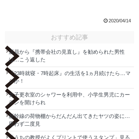
2020/04/14
おすすめ記事
店員から『携帯会社の見直し』を勧められた男性
は…こう返した
『23時就寝・7時起床』の生活を1ヵ月続けたら…マ
ジか！
女子更衣室のシャワーを利用中、小学生男児にカー
テンを開けられ
新幹線の荷物棚からだんだん出てきたヤツの姿に…
思わず二度見
「うちの教授がよくプリントで使うスタンプ」見る