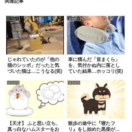
関連記事
どうぶつ
どうぶつ
じゃれていたのが「他の
車に積んだ「首まくら」
猫のシッポ」だったと気
を、気付かぬ内に落とし
づいた猫は…こうなる(笑)
ていた結果…ホッコリ(笑)
どうぶつ
どうぶつ
【天才】 ふと思い立ち、
散歩の途中に『寝たフ
真っ白なハムスターをお
リ』をし始めた黒柴が…