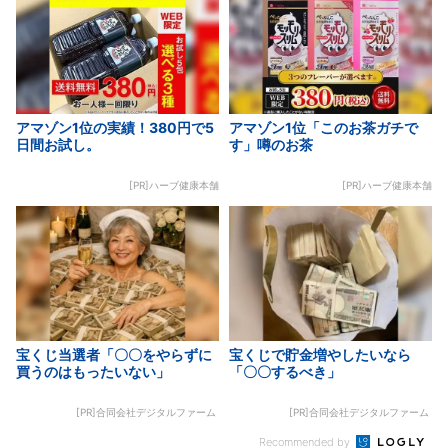
アマゾン1位の実績！380円で5
アマゾン1位「このお茶ガチで
日間お試し。
す」噂のお茶
[PR]ハーブ健康本舗
[PR]ハーブ健康本舗
宝くじ当選者「〇〇をやらずに
宝くじで貯金増やしたいなら
買うのはもったいない」
「〇〇するべき」
[PR]合同会社デジタルファーム
[PR]合同会社デジタルファーム
Recommended by