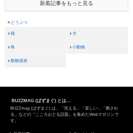
新着記事をもっと見る
どうぶつ
猫
犬
鳥
小動物
動物漫画
BUZZMAG (ばずまぐ) とは…
BUZZmag (ばずまぐ) は、「笑える」「楽しい」「癒され
る」などの『こころおどる話題』を集めたWebマガジンで
す。