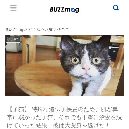
BUZZmag
>
どうぶつ
>
猫
> 今ここ
どうぶつ
【子猫】 特殊な遺伝子疾患のため、肌が異
常に弱かった子猫。それでも丁寧に治療を続
けていった結果…彼は大変身を遂げた！