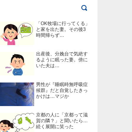
「OK牧場に行ってくる」
と家を出た妻。その後3
時間帰らず…
出産後、分娩台で気絶す
るように眠った妻。傍に
いた夫は…
男性が『睡眠時無呼吸症
候群』だと自覚したきっ
かけは…マジか
京都の人に「京都って滋
賀の隣？」と聞いたら…
続く展開に笑った