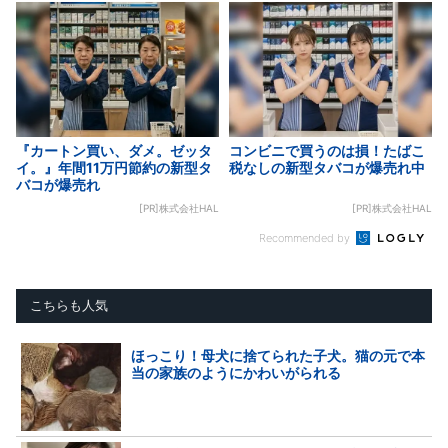
『カートン買い、ダメ。ゼッタ
コンビニで買うのは損！たばこ
イ。』年間11万円節約の新型タ
税なしの新型タバコが爆売れ中
バコが爆売れ
[PR]株式会社HAL
[PR]株式会社HAL
Recommended by
こちらも人気
ほっこり！母犬に捨てられた子犬。猫の元で本
当の家族のようにかわいがられる