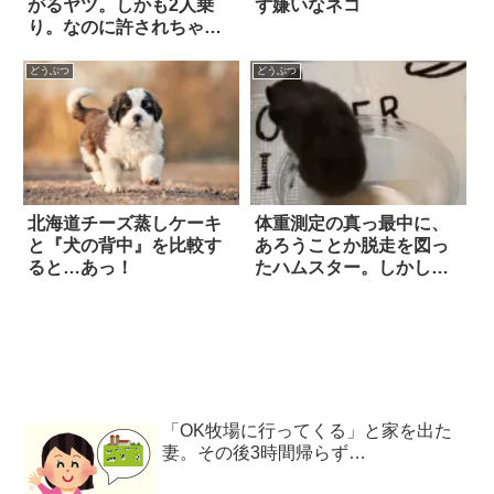
がるヤツ。しかも2人乗
ず嫌いなネコ
り。なのに許されちゃう
理由は…(笑)
どうぶつ
どうぶつ
北海道チーズ蒸しケーキ
体重測定の真っ最中に、
と『犬の背中』を比較す
あろうことか脱走を図っ
ると…あっ！
たハムスター。しかし…
『瞬く間の失敗』に、思
わず笑ってしまう！
「OK牧場に行ってくる」と家を出た
妻。その後3時間帰らず…