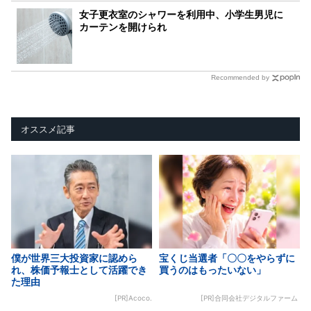
女子更衣室のシャワーを利用中、小学生男児に
カーテンを開けられ
Recommended by
オススメ記事
僕が世界三大投資家に認めら
宝くじ当選者「〇〇をやらずに
れ、株価予報士として活躍でき
買うのはもったいない」
た理由
[PR]Acoco.
[PR]合同会社デジタルファーム