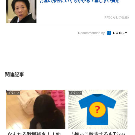
お墓の撤去にいくらかかる？墓じまい費用
PR(くらしの話題)
Recommended by
関連記事
どうぶつ
どうぶつ
なんたる我慢強さ！！幼
「抱っこ散歩するもTシャ