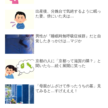
出産後、分娩台で気絶するように眠っ
た妻。傍にいた夫は…
男性が『睡眠時無呼吸症候群』だと自
覚したきっかけは…マジか
京都の人に「京都って滋賀の隣？」と
聞いたら…続く展開に笑った
「母親がふざけて作ったうちの墓」見
てみると…すげえええ！