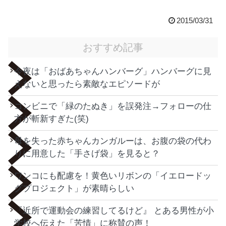
2015/03/31
おすすめ記事
今夜は「おばあちゃんハンバーグ」ハンバーグに見
えないと思ったら素敵なエピソードが
コンビニで「緑のたぬき」を誤発注→フォローの仕
方が斬新すぎた(笑)
母を失った赤ちゃんカンガルーは、お腹の袋の代わ
りに用意した「手さげ袋」を見ると？
ワンコにも配慮を！黄色いリボンの「イエロードッ
グプロジェクト」が素晴らしい
『近所で運動会の練習してるけど』 とある男性が小
学校へ伝えた「苦情」に称賛の声！