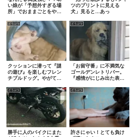
い娘が「予想外すぎる場
ツのプリントに見える
所」でおままごとをやっ
犬」見ると…あっ
てた
どうぶつ
どうぶつ
クッションに潜って『謎
「お留守番」に不満気な
の遊び』を楽しむフレン
ゴールデンレトリバー。
チブルドッグ。やがて見
『感情がにじみ出た表
られていたと気づく
情』に…思わず吹い
と…？
た！！
どうぶつ
どうぶつ
勝手に人のバイクにまた
許さにゃい！とても負け