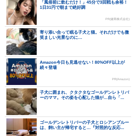
「風俗前に飲むだけ！」45分で3回戦も余裕！
1日31円で朝まで絶好調
PR(健商株式会社)
寄り添い合って眠る子犬と猫。それだけでも微
笑ましい光景なのに…
Amazon今日も見逃せない！80%OFF以上が
続々登場
PR(Amazon)
子犬に囲まれ、クタクタなゴールデンレトリバ
ーのママ。その姿を心配した猫が…自ら「...
ゴールデンレトリバーの子犬とロシアンブルー
は、飼い主が帰宅すると…『対照的な反応...