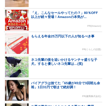
「え、こんなセールやってたの？」80％OFF
以上が続々登場！Amazonの本気が...
PR(Amazon)
もらえる年金25万円以下の人が知るべき事
PR(くらしの話題)
ネコ先輩の後を追いかけるヤンチャ盛りな子
犬。すると優しいネコ先輩は…(笑)
バイアグラは捨てた「65歳が45分で3回戦も余
裕」1日31円で朝まで絶好調！
PR(健商株式会社)