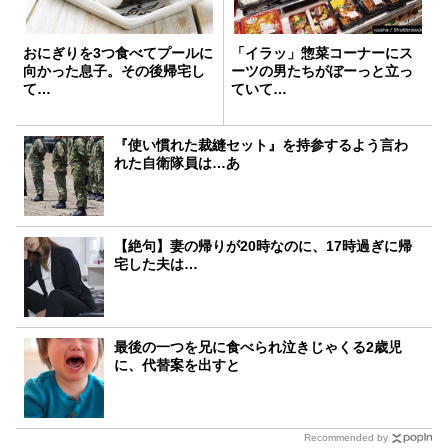
おにぎりを3つ食べてプールに
「イラッ」惣菜コーナーにス
向かった息子。その後帰宅し
ーツの男たちがぼーっと立っ
て…
ていて…
『使い慣れた裁縫セット』を持参するよう言わ
れた自衛隊員は…あ
【絶句】妻の帰りが20時なのに、17時過ぎに帰
宅した夫は…
最後の一つを兄に食べられ泣きじゃくる2歳児
に、代替案を出すと
Recommended by