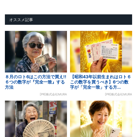
オススメ記事
８月のロト6はこの方法で買え!!
【昭和43年以前生まれはロト６
６つの数字が『完全一致』する
この数字を買うべき】6つの数
方法
字が「完全一致」する方...
[PR]株式会社MURA
[PR]株式会社MURA