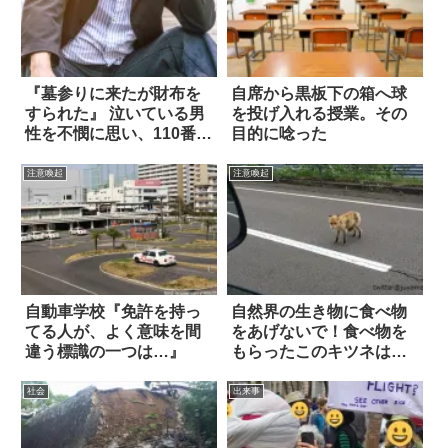
『墓参りに来たが財布を
自席から黒板下の箱へ球
すられた』 泣いている男
を投げ入れる授業。その
性を不憫に思い、110番し
目的に唸った
たら？
注意喚起
注意喚起
自動車学校『免許を持っ
自然界の生き物に食べ物
てる人が、よく意味を間
をあげないで！食べ物を
違う標識の一つは…』
もらったこのキツネは…
社会
出来事