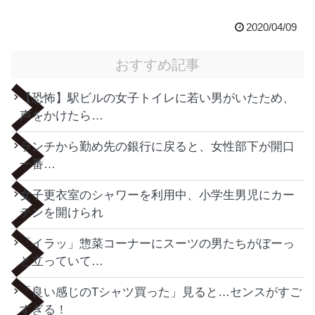
2020/04/09
おすすめ記事
【恐怖】駅ビルの女子トイレに若い男がいたため、
声をかけたら…
ランチから勤め先の銀行に戻ると、女性部下が開口
一番…
女子更衣室のシャワーを利用中、小学生男児にカー
テンを開けられ
「イラッ」惣菜コーナーにスーツの男たちがぼーっ
と立っていて…
「良い感じのTシャツ買った」見ると…センスがすご
すぎる！