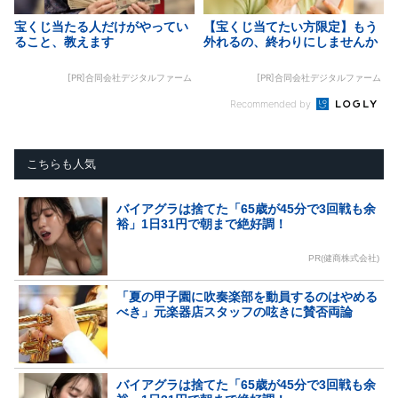
宝くじ当たる人だけがやってい
【宝くじ当てたい方限定】もう
ること、教えます
外れるの、終わりにしませんか
[PR]合同会社デジタルファーム
[PR]合同会社デジタルファーム
Recommended by
こちらも人気
バイアグラは捨てた「65歳が45分で3回戦も余
裕」1日31円で朝まで絶好調！
PR(健商株式会社)
「夏の甲子園に吹奏楽部を動員するのはやめる
べき」元楽器店スタッフの呟きに賛否両論
バイアグラは捨てた「65歳が45分で3回戦も余