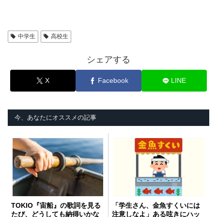
中学生
高校生
シェアする
X
Facebook
LINE
今、あなたにオススメの記事
TOKIO『宙船』の歌詞を見る
「学生さん、金魚すくいには
たび、どうしても納得いかな
注意しなよ」ある呟きにハッ