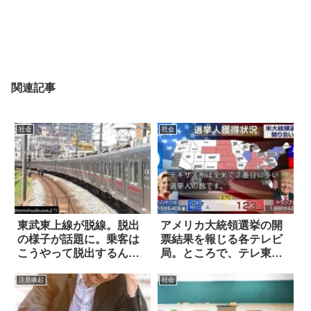
関連記事
社会
社会
東武東上線が脱線。脱出
アメリカ大統領選挙の開
の様子が話題に。乗客は
票結果を報じる各テレビ
こうやって脱出するんで
局。ところで、テレ東
すか！
は…(笑)
注意喚起
社会