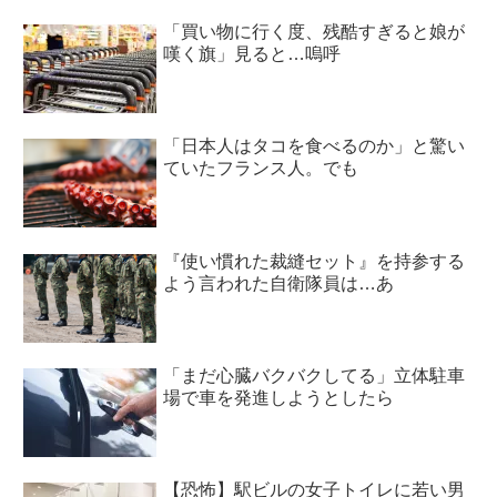
「買い物に行く度、残酷すぎると娘が
嘆く旗」見ると…嗚呼
「日本人はタコを食べるのか」と驚い
ていたフランス人。でも
『使い慣れた裁縫セット』を持参する
よう言われた自衛隊員は…あ
「まだ心臓バクバクしてる」立体駐車
場で車を発進しようとしたら
【恐怖】駅ビルの女子トイレに若い男