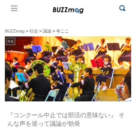
BUZZmag
>
社会
>
議論
> 今ここ
社会
『コンクール中止では部活の意味ない』 そ
んな声を巡って議論が勃発