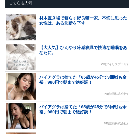
こちらも人気
材木置き場で暮らす野良猫一家。不憫に思った
女性は、ある決断を下す
【大人気】ひんやり冷感寝具で快適な睡眠をあ
なたに。
PR(アイリスプラザ)
バイアグラは捨てた「65歳が45分で3回戦も余
裕」980円で朝まで絶好調！
PR(健商株式会社)
バイアグラは捨てた「65歳が45分で3回戦も余
裕」980円で朝まで絶好調！
PR(健商株式会社)