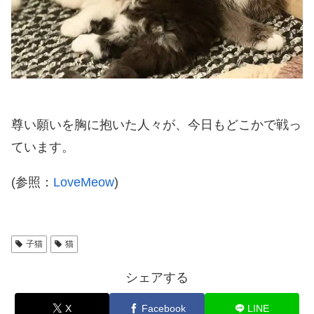
尊い願いを胸に抱いた人々が、今日もどこかで戦っ
ています。
(参照：
LoveMeow
)
子猫
猫
シェアする
X
Facebook
LINE