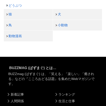
どうぶつ
猫
犬
鳥
小動物
動物漫画
BUZZMAG (ばずまぐ) とは…
BUZZmag (ばずまぐ) は、「笑える」「楽しい」「癒され
る」などの『こころおどる話題』を集めたWebマガジンで
す。
新着記事
ランキング
人間関係
生活と仕事