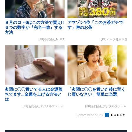
８月のロト6はこの方法で買え!!
アマゾン1位「このお茶ガチで
６つの数字が『完全一致』する
す」噂のお茶
方法
[PR]株式会社MURA
[PR]ハーブ健康本舗
玄関に〇〇置いてる人は金運落
「玄関に〇〇を置いた後に宝く
ちてます…金運を上げる方法と
じ買いなさい」簡単に当選
は
[PR]合同会社デジタルファーム
[PR]合同会社デジタルファーム
Recommended by