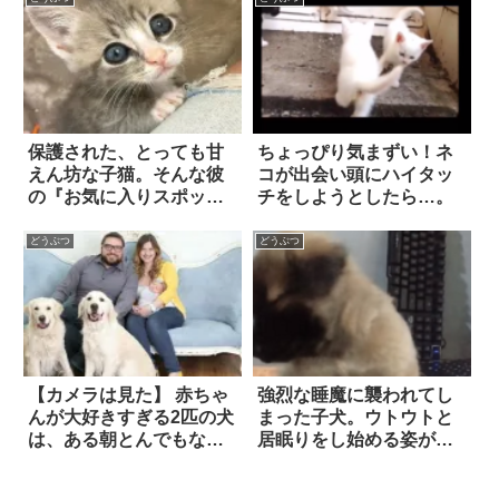
保護された、とっても甘
ちょっぴり気まずい！ネ
えん坊な子猫。そんな彼
コが出会い頭にハイタッ
の『お気に入りスポッ
チをしようとしたら…。
ト』は…！
どうぶつ
どうぶつ
【カメラは見た】 赤ちゃ
強烈な睡魔に襲われてし
んが大好きすぎる2匹の犬
まった子犬。ウトウトと
は、ある朝とんでもない
居眠りをし始める姿が…
行動に出た！
ほっこり可愛い！！