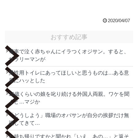
2020/04/07
おすすめ記事
電車で泣く赤ちゃんにイラつくオジサン。すると、
サラリーマンが
男性用トイレにあってほしいと思うものは…ある意
見にハッとした
16歳くらいの娘を叱り続ける外国人両親。ワケを聞
くと…マジか
「どうしよう」職場のオバサンが自分の挨拶だけ無
視してきて…
お持ち帰りですかと聞かれ「いえ、あの…」と返そ