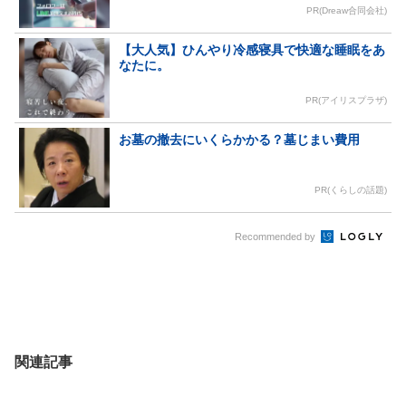
PR(Dreaw合同会社)
【大人気】ひんやり冷感寝具で快適な睡眠をあ
なたに。
PR(アイリスプラザ)
お墓の撤去にいくらかかる？墓じまい費用
PR(くらしの話題)
Recommended by
関連記事