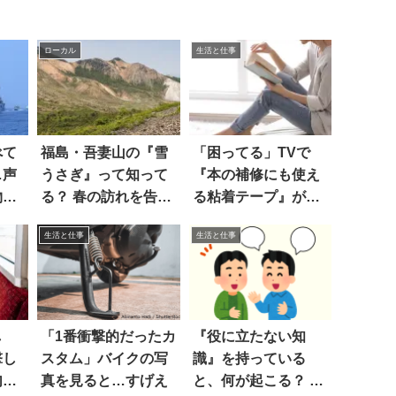
ローカル
生活と仕事
べて
福島・吾妻山の『雪
「困ってる」TVで
…声
うさぎ』って知って
『本の補修にも使え
物に
る？ 春の訪れを告げ
る粘着テープ』が紹
るキュートな光景が
介され…
生活と仕事
生活と仕事
話題に
し
「1番衝撃的だったカ
『役に立たない知
撃し
スタム」バイクの写
識』を持っている
句し
真を見ると…すげえ
と、何が起こる？ あ