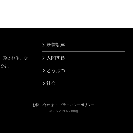
る呟きに納得
新着記事
」「癒される」な
人間関係
です。
どうぶつ
社会
お問い合わせ
・
プライバシーポリシー
©
2022
BUZZmag