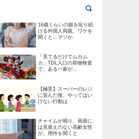
16歳くらいの娘を叱り続
ける外国人両親。ワケを
聞くと…マジか
「見てるだけでムカム
カ」TDL入口の荷物検査
で、ある一家が…
【極意】スーパーのレジ
に並んだ後、やってはい
けない行動は
チャイムが鳴り、画面に
は見覚えのない高齢女性
が。用件を聞くと