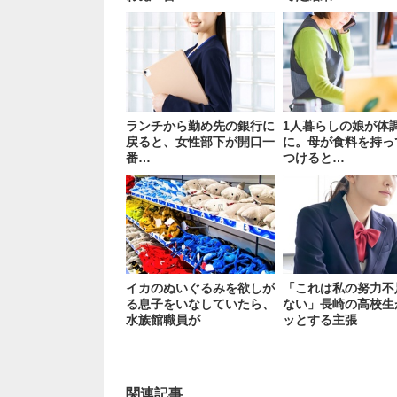
ランチから勤め先の銀行に
1人暮らしの娘が体
戻ると、女性部下が開口一
に。母が食料を持っ
番…
つけると…
イカのぬいぐるみを欲しが
「これは私の努力不
る息子をいなしていたら、
ない」長崎の高校生
水族館職員が
ッとする主張
関連記事