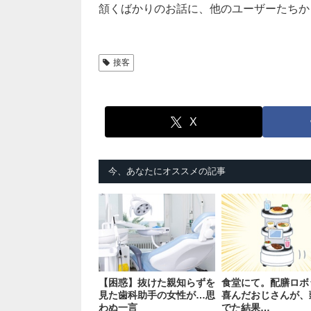
頷くばかりのお話に、他のユーザーたちか
接客
X
今、あなたにオススメの記事
【困惑】抜けた親知らずを
食堂にて。配膳ロボ
見た歯科助手の女性が…思
喜んだおじさんが、
わぬ一言
でた結果…