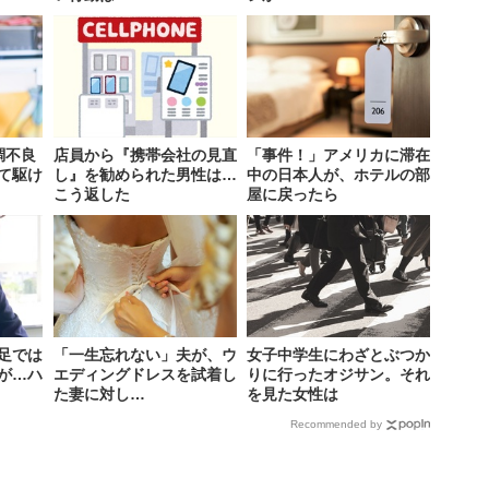
調不良
店員から『携帯会社の見直
「事件！」アメリカに滞在
て駆け
し』を勧められた男性は…
中の日本人が、ホテルの部
こう返した
屋に戻ったら
足では
「一生忘れない」夫が、ウ
女子中学生にわざとぶつか
が…ハ
エディングドレスを試着し
りに行ったオジサン。それ
た妻に対し…
を見た女性は
Recommended by