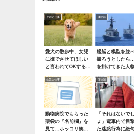
生活と仕事
体験談
愛犬の散歩中、女児
艦艇と模型を並
に撫でさせてほしい
撮ろうとしたら
と言われてOKする
を掛けてきた人
と…
仰天
生活と仕事
体験談
動物病院でもらった
「それはないで
薬袋の『名前欄』を
ょ」電車内で目
見て…ホッコリ笑っ
た迷惑行為に絶