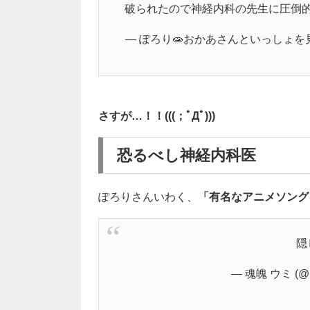
破られたので神経内科の先生に圧倒
— ぽろり🧫おかあさんといっしょを見なが
さすが…！！(((；ﾟДﾟ)))
恐るべし神経内科医
ぽろりさんいわく、
「有名なアニメソング
隠
— 魂魄 ウミ (@u