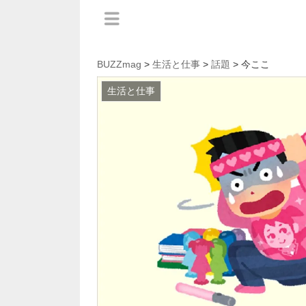
BUZZmag
>
生活と仕事
>
話題
> 今ここ
生活と仕事