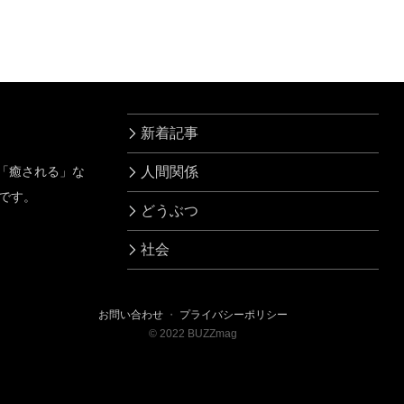
心が震えた(涙)
った』
新着記事
」「癒される」な
人間関係
です。
どうぶつ
社会
お問い合わせ
・
プライバシーポリシー
©
2022
BUZZmag