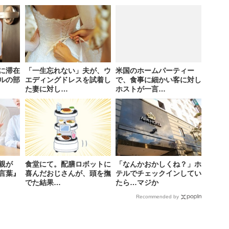
に滞在
「一生忘れない」夫が、ウ
米国のホームパーティー
ルの部
エディングドレスを試着し
で、食事に細かい客に対し
た妻に対し…
ホストが一言…
親が
食堂にて。配膳ロボットに
「なんかおかしくね？」ホ
言葉』
喜んだおじさんが、頭を撫
テルでチェックインしてい
でた結果…
たら…マジか
Recommended by