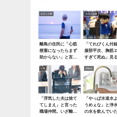
生活と仕事
生活と仕事
離島の住民に「心筋
「てれびくん付
梗塞になったらまず
服部平次、胸筋
助からない」と言っ
すぎて死ぬ」見
たら
と…ええ
仕事
体験談
「浮気した夫は捨て
「やっぱ水道水
てしまえ」と言った
うめぇな」と浄
職場仲間。いざ離婚
の水を飲んでい