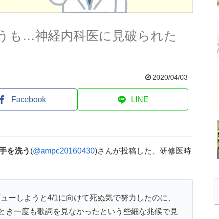
うも…神経内科医に見破られた
2020/04/03
Facebook
LINE
ら手を洗う
(
@ampc20160430
)さんが投稿した、研修医時
ューしようと4/1に向けて死ぬ気で努力したのに、
とき一度も歌詞を見なかったという些細な兆候で見