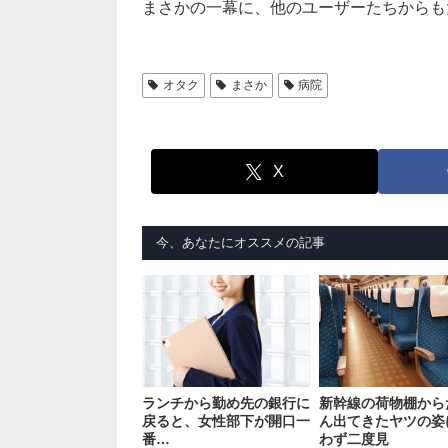
まさかの一幕に、他のユーザーたちからも
オタク
まさか
病院
X
今、あなたにオススメの記事
ランチから勤め先の銀行に
新幹線の荷物棚から
戻ると、女性部下が開口一
ん出てきたヤツの姿
番…
わず二度見