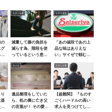
生活と仕事
お店＆接客
録の
減量して膝の負担を
「あの値段であの上
エグ
減らす為、階段を使
品な味はありえな
る
っているという患
い」サイゼで頼むべ
者。でも
き商品は
泣ける
生活と仕事
より
遺品整理をしていた
【超難関】 『ものす
水器
ら、机の裏に亡き父
ごくハードルの高い
た
の言葉が！ その愛に
求人を見つけてしま