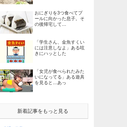
おにぎりを3つ食べてプ
ールに向かった息子。そ
の後帰宅して…
「学生さん、金魚すくい
には注意しなよ」ある呟
きにハッとした
「女児が食べられたみた
いになってる」ある遊具
を見ると…あっ
新着記事をもっと見る