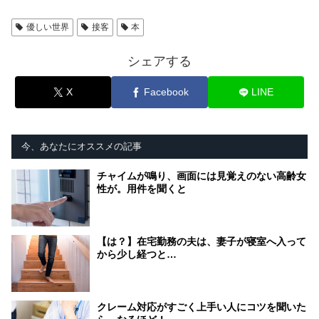
優しい世界
接客
本
シェアする
X
Facebook
LINE
今、あなたにオススメの記事
チャイムが鳴り、画面には見覚えのない高齢女
性が。用件を聞くと
【は？】在宅勤務の夫は、妻子が寝室へ入って
から少し経つと…
クレーム対応がすごく上手い人にコツを聞いた