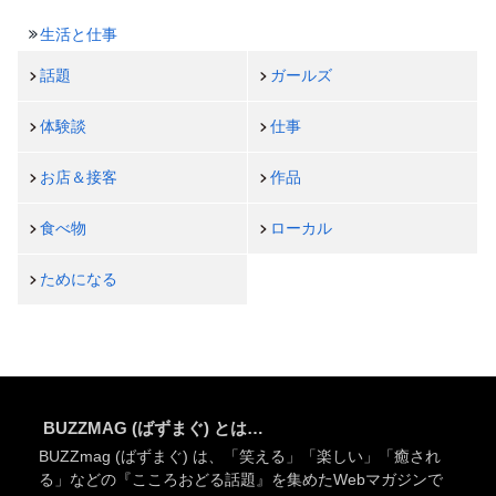
生活と仕事
話題
ガールズ
体験談
仕事
お店＆接客
作品
食べ物
ローカル
ためになる
BUZZMAG (ばずまぐ) とは…
BUZZmag (ばずまぐ) は、「笑える」「楽しい」「癒され
る」などの『こころおどる話題』を集めたWebマガジンで