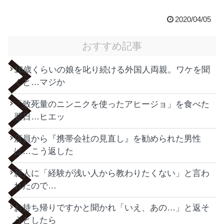
2020/04/05
おすすめ記事
16歳くらいの娘を叱り続ける外国人両親。ワケを聞
くと…マジか
「致死量のニンニクを使ったアヒージョ」を食べた
翌日…ヒエッ
店員から『携帯会社の見直し』を勧められた男性
は…こう返した
新人に「経験が浅い人から教わりたくない」と言わ
れたので…
お持ち帰りですかと聞かれ「いえ、あの…」と返そ
うとしたら