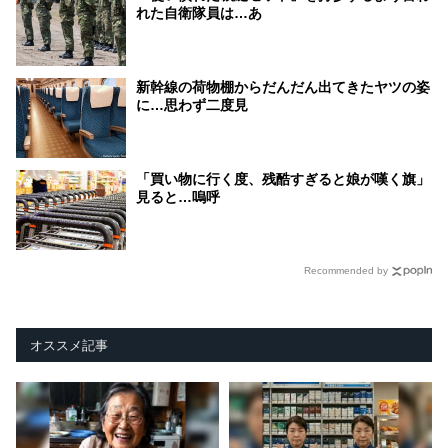
れた自衛隊員は…あ
新幹線の荷物棚からだんだん出てきたヤツの姿
に…思わず二度見
「買い物に行く度、残酷すぎると娘が嘆く旗」
見ると…嗚呼
Recommended by
オススメ記事