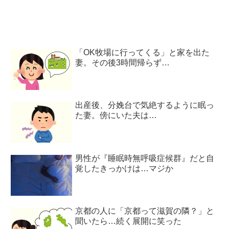
「OK牧場に行ってくる」と家を出た
妻。その後3時間帰らず…
出産後、分娩台で気絶するように眠っ
た妻。傍にいた夫は…
男性が『睡眠時無呼吸症候群』だと自
覚したきっかけは…マジか
京都の人に「京都って滋賀の隣？」と
聞いたら…続く展開に笑った