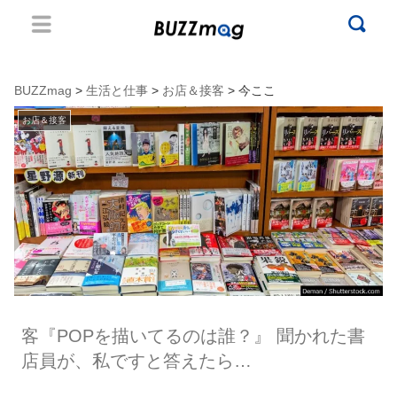
BUZZmag
>
生活と仕事
>
お店＆接客
> 今ここ
お店＆接客
客『POPを描いてるのは誰？』 聞かれた書
店員が、私ですと答えたら…