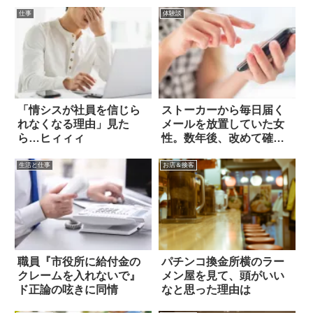
仕事
体験談
「情シスが社員を信じら
ストーカーから毎日届く
れなくなる理由」見た
メールを放置していた女
ら…ヒィィィ
性。数年後、改めて確認
したら？
生活と仕事
お店＆接客
職員『市役所に給付金の
パチンコ換金所横のラー
クレームを入れないで』
メン屋を見て、頭がいい
ド正論の呟きに同情
なと思った理由は