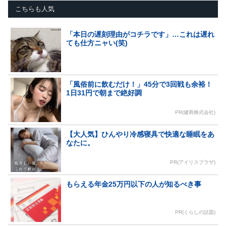
こちらも人気
「本日の遅刻理由がコチラです」…これは遅れ
ても仕方ニャい(笑)
「風俗前に飲むだけ！」45分で3回戦も余裕！
1日31円で朝まで絶好調
PR(健商株式会社)
【大人気】ひんやり冷感寝具で快適な睡眠をあ
なたに。
PR(アイリスプラザ)
もらえる年金25万円以下の人が知るべき事
PR(くらしの話題)