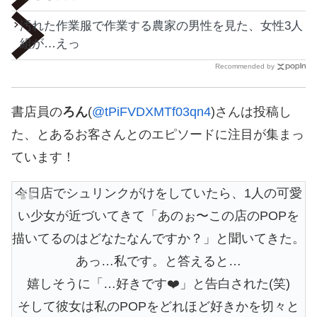
汚れた作業服で作業する農家の男性を見た、女性3人
組が…えっ
Recommended by
書店員の
ろん
(
@tPiFVDXMTf03qn4
)さんは投稿し
た、とあるお客さんとのエピソードに注目が集まっ
ています！
今日店でシュリンクがけをしていたら、1人の可愛
い少女が近づいてきて「あのぉ〜この店のPOPを
描いてるのはどなたなんですか？」と聞いてきた。
あっ…私です。と答えると…
嬉しそうに「…好きです❤️」と告白された(笑)
そして彼女は私のPOPをどれほど好きかを切々と