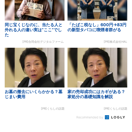
同じ宝くじなのに、当たる人と
「たばこ税なし」600円→83円
外れる人の違い実は“ここ”でし
の新型タバコに喫煙者群がる
た
[PR]合同会社デジタルファーム
[PR]株式会社HAL
お墓の撤去にいくらかかる？墓
家の売却成功にはカギがある？
じまい費用
家処分の基礎知識を解説
[PR]くらしの話題
[PR]くらしの話題
Recommended by