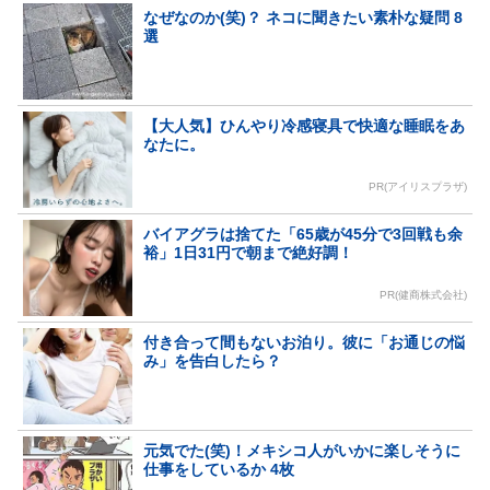
なぜなのか(笑)？ ネコに聞きたい素朴な疑問 8
選
【大人気】ひんやり冷感寝具で快適な睡眠をあ
なたに。
PR(アイリスプラザ)
バイアグラは捨てた「65歳が45分で3回戦も余
裕」1日31円で朝まで絶好調！
PR(健商株式会社)
付き合って間もないお泊り。彼に「お通じの悩
み」を告白したら？
元気でた(笑)！メキシコ人がいかに楽しそうに
仕事をしているか 4枚