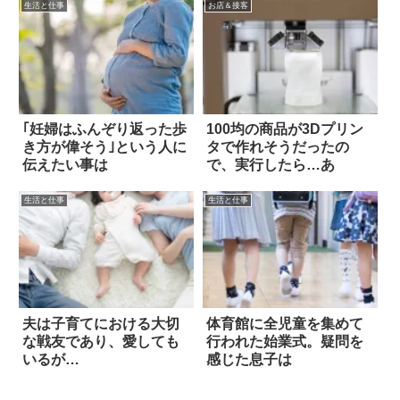
生活と仕事
お店＆接客
｢妊婦はふんぞり返った歩
100均の商品が3Dプリン
き方が偉そう｣という人に
タで作れそうだったの
伝えたい事は
で、実行したら…あ
生活と仕事
生活と仕事
夫は子育てにおける大切
体育館に全児童を集めて
な戦友であり、愛しても
行われた始業式。疑問を
いるが…
感じた息子は