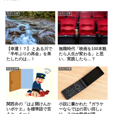
生活と仕事
生活と仕事
【幸運！？】 とある川で
無職時代「映画を100本観
「半年ぶりの再会」を果
たら人生が変わる」と思
たしたのは…！
い、実践したら…？
生活と仕事
生活と仕事
関西弁の「はよ開けんか
小説に書かれた『ガラケ
いボケエ」を標準語で言
ーならではの言い回し』