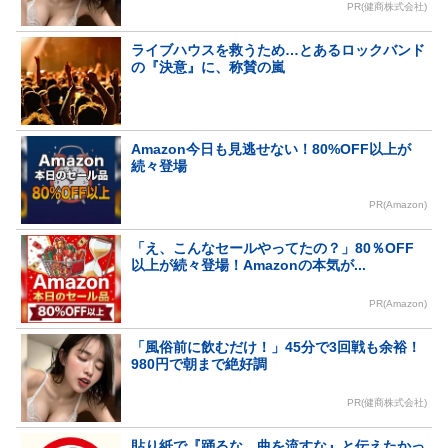
PR(健商株式会社)
ライブハウスを救うため…とあるロックバンド
の『決意』に、称賛の嵐
Amazon今日も見逃せない！80%OFF以上が
続々登場
PR(Amazon)
「え、こんなセールやってたの？」80％OFF
以上が続々登場！Amazonの本気が...
PR(Amazon)
「風俗前に飲むだけ！」45分で3回戦も余裕！
980円で朝まで絶好調
PR(健商株式会社)
貼り紙で『踊るな、曲を流すな』と伝えたかっ