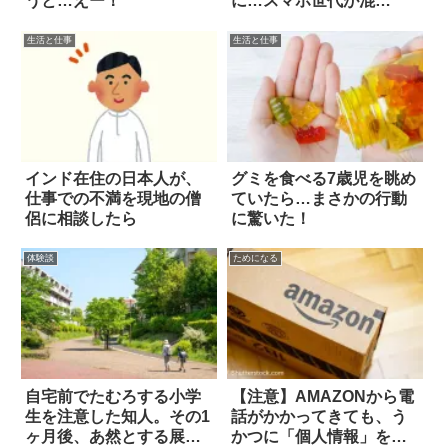
うと…えー！
に…スマホ世代が混
乱！？
生活と仕事
生活と仕事
インド在住の日本人が、
グミを食べる7歳児を眺め
仕事での不満を現地の僧
ていたら…まさかの行動
侶に相談したら
に驚いた！
体験談
ためになる
自宅前でたむろする小学
【注意】AMAZONから電
生を注意した知人。その1
話がかかってきても、う
ヶ月後、あ然とする展開
かつに「個人情報」を教