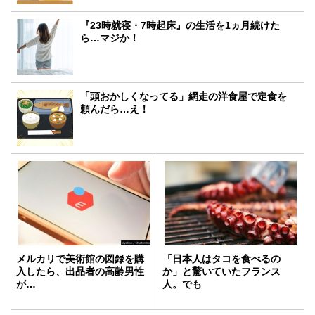
『23時就寝・7時起床』の生活を1ヵ月続けた
ら…マジか！
「頭おかしくなってる」網走の洋食屋で定食を
頼んだら…え！
メルカリで美術館の図録を購
「日本人はタコを食べるの
入したら、出品者の高齢男性
か」と驚いていたフランス
が…
人。でも