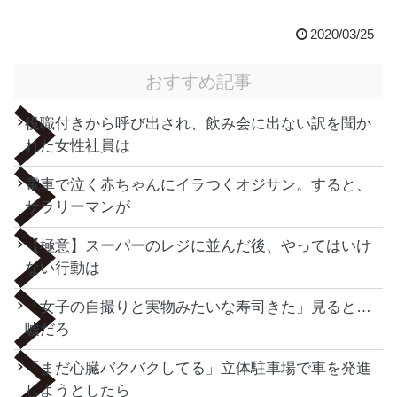
2020/03/25
おすすめ記事
役職付きから呼び出され、飲み会に出ない訳を聞か
れた女性社員は
電車で泣く赤ちゃんにイラつくオジサン。すると、
サラリーマンが
【極意】スーパーのレジに並んだ後、やってはいけ
ない行動は
「女子の自撮りと実物みたいな寿司きた」見ると…
嘘だろ
「まだ心臓バクバクしてる」立体駐車場で車を発進
しようとしたら