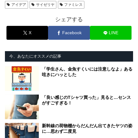
アイデア
サイゼリヤ
ファミレス
シェアする
X
Facebook
LINE
今、あなたにオススメの記事
「学生さん、金魚すくいには注意しなよ」ある
呟きにハッとした
「良い感じのTシャツ買った」見ると…センス
がすごすぎる！
新幹線の荷物棚からだんだん出てきたヤツの姿
に…思わず二度見