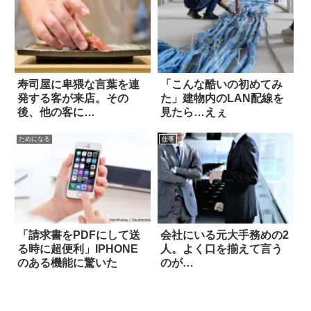
寿司屋に卑猥な言葉を連
「こんな酷いの初めてみ
発する客が来店。その
た」建物内のLAN配線を
後、他の客に…
見たら…えぇ
ためになる
仕事
「請求書をPDFにして送
会社にいる元大手務めの2
る時に超便利」IPHONE
人。よく口を揃えて言う
のある機能に驚いた
のが…