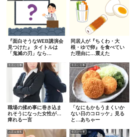
『面白そうなWEB講演会
同居人が『ちくわ・大
見つけた』 タイトルは
根・ゆで卵』を食べてい
「鬼滅の刃」なら
た理由に…震えた
ぬ…！？
生活と仕事
生活と仕事
職場の揉め事に巻き込ま
「なにもかもうまくいか
れそうになった女性が…
ない日のコロッケ」見る
痺れる一言
と…あちゃー
お店＆接客
生活と仕事