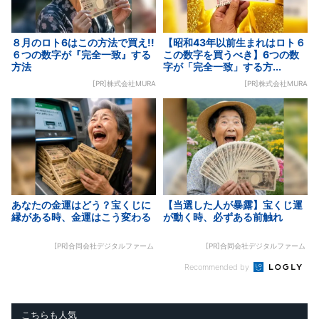
８月のロト6はこの方法で買え!!
【昭和43年以前生まれはロト６
６つの数字が『完全一致』する
この数字を買うべき】6つの数
方法
字が「完全一致」する方...
[PR]株式会社MURA
[PR]株式会社MURA
あなたの金運はどう？宝くじに
【当選した人が暴露】宝くじ運
縁がある時、金運はこう変わる
が動く時、必ずある前触れ
[PR]合同会社デジタルファーム
[PR]合同会社デジタルファーム
Recommended by
こちらも人気