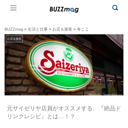
BUZZmag
>
生活と仕事
>
お店＆接客
> 今ここ
お店＆接客
元サイゼリヤ店員がオススメする、『絶品ド
リンクレシピ』とは…！？