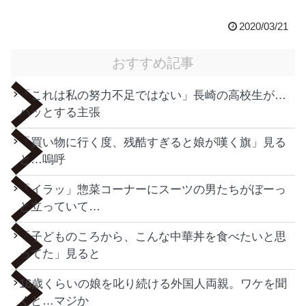
2020/03/21
おすすめ記事
「これは私の努力不足ではない」長崎の高校生が…
ハッとする主張
「買い物に行く度、残酷すぎると娘が嘆く旗」見る
と…嗚呼
「イラッ」惣菜コーナーにスーツの男たちがぼーっ
と立っていて…
「子どものころから、こんな中華丼を食べたいと思
ってた」見ると
16歳くらいの娘を叱り続ける外国人両親。ワケを聞
くと…マジか