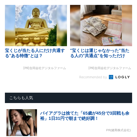
宝くじが当たる人にだけ共通す
“宝くじは運じゃなかった”当た
る“ある特徴”とは？
る人の“共通点”を知っただけ
[PR]合同会社デジタルファーム
[PR]合同会社デジタルファーム
Recommended by
こちらも人気
バイアグラは捨てた「65歳が45分で3回戦も余
裕」1日31円で朝まで絶好調！
PR(健商株式会社)