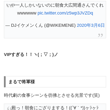
いや一人しかいないのに朝食大広間通さんでくれ
wwwwww
pic.twitter.com/z5wp3JVZDq
— DJイケメンくん (@WIKEMENE)
2020年3月6日
VIPすぎる！！ヽ(；▽；)ノ
まるで将軍様
時代劇の食事シーンを彷彿とさせる光景です(笑)
殿っ！朝食にござりまする！((´∀｀*))ヶﾗヶﾗ