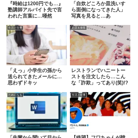
『時給は1200円でも…』
「自炊どころか皿洗いす
塾講師アルバイト先で言
ら面倒になってきた人」
われた言葉に…唖然
写真を見ると…あ
生活と仕事
お店＆接客
「えっ」小学生の孫から
レストランでハニートー
送られてきたメールに…
ストを注文したら…こん
思わずドキッ
な「詐欺」ってあり(笑)!?
ためになる
生活と仕事
「先輩から聞いて目から
【絶望】フワちゃんが韓