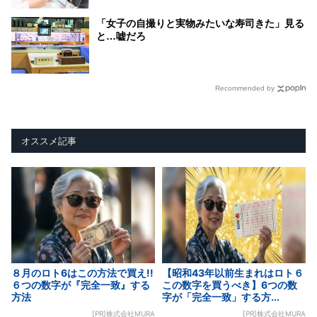
「女子の自撮りと実物みたいな寿司きた」見る
と…嘘だろ
Recommended by
オススメ記事
８月のロト6はこの方法で買え!!
【昭和43年以前生まれはロト６
６つの数字が『完全一致』する
この数字を買うべき】6つの数
方法
字が「完全一致」する方...
[PR]株式会社MURA
[PR]株式会社MURA