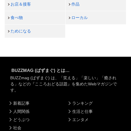
お店＆接客
作品
食べ物
ローカル
ためになる
BUZZMAG (ばずまぐ) とは…
BUZZmag (ばずまぐ) は、「笑える」「楽しい」「癒され
る」などの『こころおどる話題』を集めたWebマガジンで
す。
新着記事
ランキング
人間関係
生活と仕事
どうぶつ
エンタメ
社会