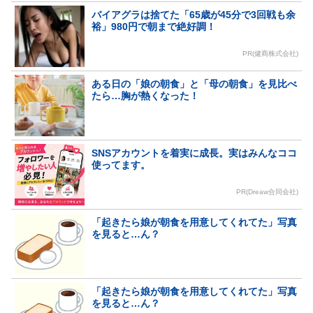
バイアグラは捨てた「65歳が45分で3回戦も余
裕」980円で朝まで絶好調！
PR(健商株式会社)
ある日の「娘の朝食」と「母の朝食」を見比べ
たら…胸が熱くなった！
SNSアカウントを着実に成長。実はみんなココ
使ってます。
PR(Dreaw合同会社)
「起きたら娘が朝食を用意してくれてた」写真
を見ると…ん？
「起きたら娘が朝食を用意してくれてた」写真
を見ると…ん？