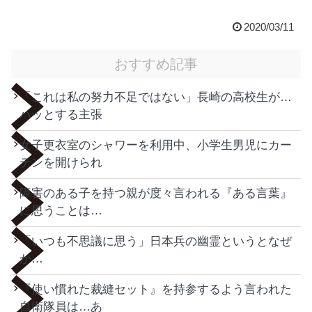
2020/03/11
おすすめ記事
「これは私の努力不足ではない」長崎の高校生が…
ハッとする主張
女子更衣室のシャワーを利用中、小学生男児にカー
テンを開けられ
障害のある子を持つ親が度々言われる『ある言葉』
に思うことは…
「いつも不思議に思う」日本兵の幽霊というとなぜ
か…
『使い慣れた裁縫セット』を持参するよう言われた
自衛隊員は…あ