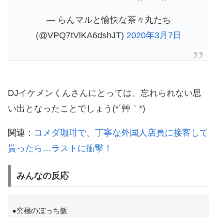
— らんマルと愉快な茶々丸たち
(@VPQ7tVlKA6dshJT)
2020年3月7日
DJイケメンくんさんにとっては、忘れられない思
い出となったことでしょう(*´艸｀*)
関連：
コメダ珈琲で、丁寧な外国人店員に接客して
貰ったら…ラストに衝撃！
みんなの反応
●究極のぼっち飯