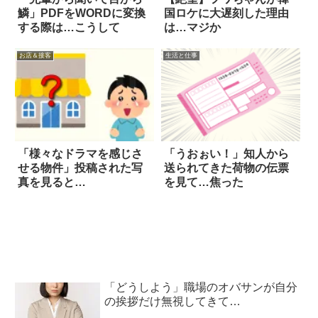
鱗」PDFをWORDに変換
国ロケに大遅刻した理由
する際は…こうして
は…マジか
お店＆接客
生活と仕事
「様々なドラマを感じさ
「うおぉい！」知人から
せる物件」投稿された写
送られてきた荷物の伝票
真を見ると…
を見て…焦った
「どうしよう」職場のオバサンが自分
の挨拶だけ無視してきて…