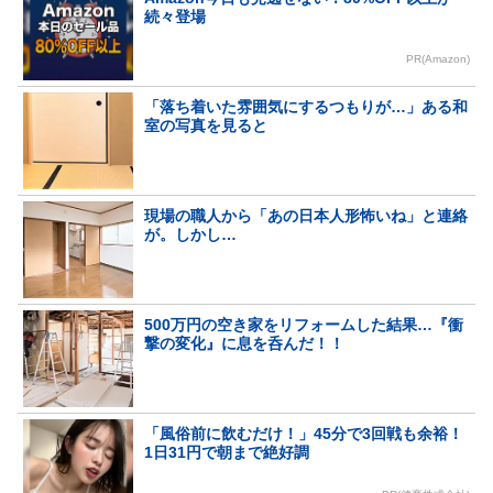
続々登場
PR(Amazon)
「落ち着いた雰囲気にするつもりが…」ある和
室の写真を見ると
現場の職人から「あの日本人形怖いね」と連絡
が。しかし…
500万円の空き家をリフォームした結果…『衝
撃の変化』に息を呑んだ！！
「風俗前に飲むだけ！」45分で3回戦も余裕！
1日31円で朝まで絶好調