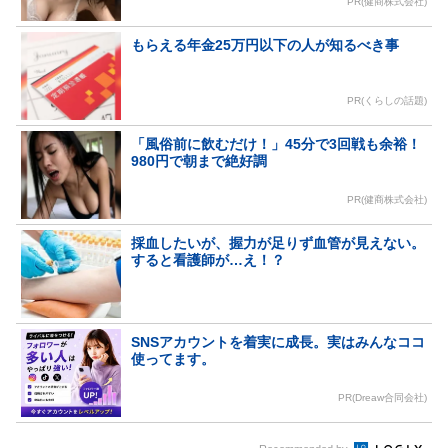
PR(健商株式会社)
もらえる年金25万円以下の人が知るべき事
PR(くらしの話題)
「風俗前に飲むだけ！」45分で3回戦も余裕！
980円で朝まで絶好調
PR(健商株式会社)
採血したいが、握力が足りず血管が見えない。
すると看護師が…え！？
SNSアカウントを着実に成長。実はみんなココ
使ってます。
PR(Dreaw合同会社)