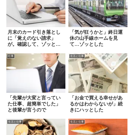
月末のカード引き落とし
「気が狂うかと」終日運
に「覚えのない請求」
休の山手線ホームを見
が。確認して、ゾッとし
て…ゾッとした
た！！
仕事
生活と仕事
「先輩が大変と言ってい
「お金で買える幸せがあ
た仕事、超簡単でした」
るかはわからないが」続
と後輩が言うので
きにハッとした
生活と仕事
生活と仕事