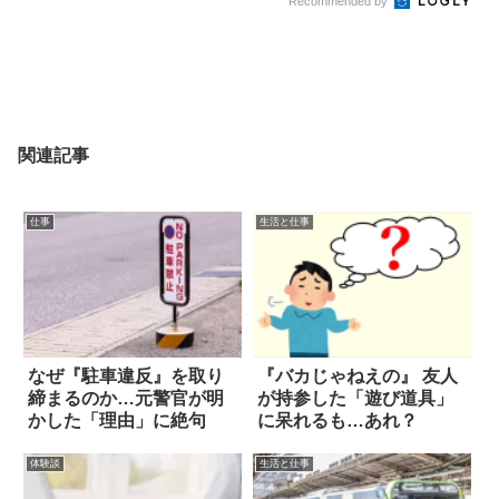
Recommended by
関連記事
仕事
生活と仕事
なぜ『駐車違反』を取り
『バカじゃねえの』 友人
締まるのか…元警官が明
が持参した「遊び道具」
かした「理由」に絶句
に呆れるも…あれ？
体験談
生活と仕事