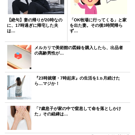
【絶句】妻の帰りが20時なの
「OK牧場に行ってくる」と家
に、17時過ぎに帰宅した夫
を出た妻。その後3時間帰ら
は…
ず…
メルカリで美術館の図録を購入したら、出品者
の高齢男性が…
『23時就寝・7時起床』の生活を1ヵ月続けた
ら…マジか！
「7歳息子が家の中で窒息して命を落としかけ
た」その経緯は…